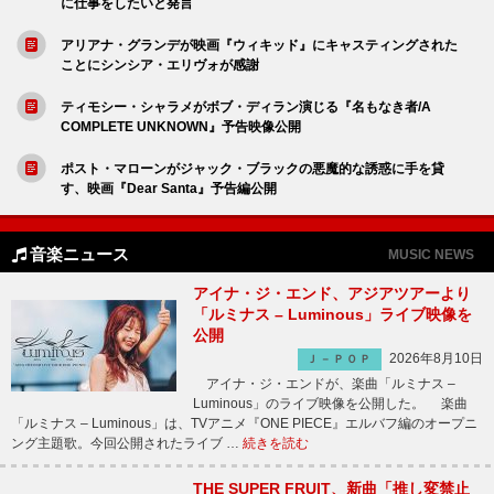
に仕事をしたいと発言
アリアナ・グランデが映画『ウィキッド』にキャスティングされた
ことにシンシア・エリヴォが感謝
ティモシー・シャラメがボブ・ディラン演じる『名もなき者/A
COMPLETE UNKNOWN』予告映像公開
ポスト・マローンがジャック・ブラックの悪魔的な誘惑に手を貸
す、映画『Dear Santa』予告編公開
音楽ニュース
MUSIC NEWS
アイナ・ジ・エンド、アジアツアーより
「ルミナス – Luminous」ライブ映像を
公開
2026年8月10日
Ｊ－ＰＯＰ
アイナ・ジ・エンドが、楽曲「ルミナス –
Luminous」のライブ映像を公開した。 楽曲
「ルミナス – Luminous」は、TVアニメ『ONE PIECE』エルバフ編のオープニ
ング主題歌。今回公開されたライブ …
続きを読む
THE SUPER FRUIT、新曲「推し変禁止