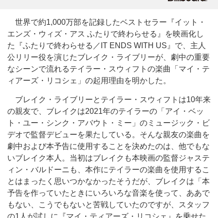
世界で約1,000万部を記録したベストセラー『イット・
エンズ・ウィズ・アス ふたりで終わらせる』を映画化し
た『ふたりで終わらせる／IT ENDS WITH US』で、主人
公リリー役を演じたブレイク・ライブリーが、劇中の重要
なシーンで流れるテイラー・スウィフトの楽曲「マイ・テ
ィアーズ・リコシェ」の起用理由を明かした。
ブレイク・ライブリーとテイラー・スウィフトは10年来
の親友で、ブレイクは2021年のテイラーの「アイ・ベッ
ト・ユー・シンク・アバウト・ミー」のミュージック・ビ
デオで監督デビューを果たしている。そんな親友の楽曲を
劇中および本予告に使用することを決めたのは、他でもな
いブレイク本人。当初はブレイクも本映画の監督ジャステ
ィン・バルドーニも、本作にテイラーの楽曲を使用するこ
とはまったく思いつかなかったそうだが、ブレイクは「本
予告を作っていたときにいろいろな音楽を使って、ああで
もない、こうでもないと苦戦していたのですが、スタッフ
の1人が試しに『マイ・ティアーズ・リコシェ』を乗せた