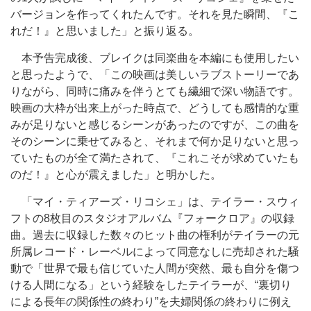
バージョンを作ってくれたんです。それを見た瞬間、『こ
れだ！』と思いました」と振り返る。
本予告完成後、ブレイクは同楽曲を本編にも使用したい
と思ったようで、「この映画は美しいラブストーリーであ
りながら、同時に痛みを伴うとても繊細で深い物語です。
映画の大枠が出来上がった時点で、どうしても感情的な重
みが足りないと感じるシーンがあったのですが、この曲を
そのシーンに乗せてみると、それまで何か足りないと思っ
ていたものが全て満たされて、『これこそが求めていたも
のだ！』と心が震えました」と明かした。
「マイ・ティアーズ・リコシェ」は、テイラー・スウィ
フトの8枚目のスタジオアルバム『フォークロア』の収録
曲。過去に収録した数々のヒット曲の権利がテイラーの元
所属レコード・レーベルによって同意なしに売却された騒
動で「世界で最も信じていた人間が突然、最も自分を傷つ
ける人間になる」という経験をしたテイラーが、“裏切り
による長年の関係性の終わり”を夫婦関係の終わりに例え