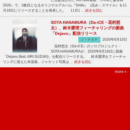
に生配信されたYouTube番組『THmeと夏休み
2026』で、3枚目となるオリジナルアルバム『5mile』（読み：スマイル）を11
月18日にリリースすることを発表した。 11月1 …
続きを読む
SOTA HANAMURA（Da-iCE・花村想
太）、鈴木愛理フィーチャリングの新曲
「Dejavu」配信リリース
2026年8月10日
Ｊ－ＰＯＰ
花村想太（Da-iCE）のソロプロジェクト・
SOTA HANAMURAが、2026年8月18日に新曲
「Dejavu (feat. AIRI SUZUKI)」を配信リリースする。 鈴木愛理をフィーチャ
リングに迎えた本楽曲。ジャケット写真は …
続きを読む
more »