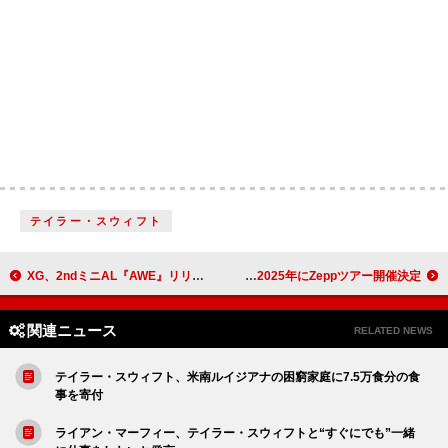
テイラー・スウィフト
XG、2ndミニAL『AWE』リリース＆リード楽曲「HOWLING」MV公開
乃紫、2025年にZeppツアー開催決定
関連ニュース
RELATED NEWS
テイラー・スウィフト、米南ルイジアナの困窮家庭に7.5万食分の食
事を寄付
ライアン・マーフィー、テイラー・スウィフトと“すぐにでも”一緒