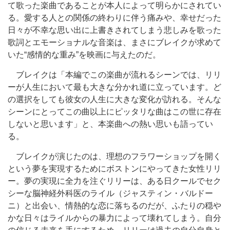
て歌った楽曲であることが本人によって明らかにされてい
る。愛する人との関係の終わりに伴う痛みや、幸せだった
日々が不幸な思い出に上書きされてしまう悲しみを歌った
歌詞とエモーショナルな音楽は、まさにブレイクが求めて
いた“感情的な重み”を映画に与えたのだ。
ブレイクは「本編でこの楽曲が流れるシーンでは、リリ
ーが人生において最も大きな分かれ道に立っています。ど
の選択をしても彼女の人生に大きな変化が訪れる。そんな
シーンにとってこの曲以上にピッタリな曲はこの世に存在
しないと思います」と、本楽曲への熱い思いも語ってい
る。
ブレイクが演じたのは、理想のフラワーショップを開く
という夢を実現するためにボストンにやってきた女性リリ
ー。夢の実現に全力を注ぐリリーは、ある日クールでセク
シーな脳神経外科医のライル（ジャスティン・バルドー
ニ）と出会い、情熱的な恋に落ちるのだが、ふたりの穏や
かな日々はライルからの暴力によって壊れてしまう。自分