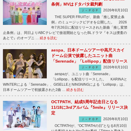
条例」MVはドタバタ裁判劇
2026年8月10日
Ｊ－ＰＯＰ
THE SUPER FRUITが、新曲「推し変禁止条
例」のミュージックビデオを公開した。 2026
年7月26日に配信リリースされた新曲「推し変禁
止条例」は、同日よりABCテレビで放送開始となったBLドラマ『キスは捜査の
あとで』のオープニ …
続きを読む
aespa、日本ドームツアーや高尺スカイ
ドーム公演で披露したユニット曲
「Serenade」「Lollipop」配信リリース
2026年8月10日
Ｊ－ＰＯＰ
aespaが、ユニット曲「Serenade」
「Lollipop」を配信リリースした。 KARINAと
WINTERによる「Serenade」、GISELLEとNINGNINGによる「Lollipop」は、
日本ドームツアーで初披露された2曲 …
続きを読む
OCTPATH、結成5周年記念日となる
11/18に3rdアルバム『5mile』リリース決
定
2026年8月10日
Ｊ－ＰＯＰ
OCTPATHが、“OCTPATHの日”となる8月10日