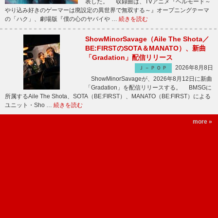
表した。 収録曲は、TVアニメ『ヘルモード～
やり込み好きのゲーマーは廃設定の異世界で無双する～』オープニングテーマ
の「ハク」、劇場版『僕の心のヤバイや …
続きを読む
ShowMinorSavage（Aile The Shota／
BE:FIRSTのSOTA＆MANATO）、新曲
「Gradation」配信リリース
2026年8月8日
Ｊ－ＰＯＰ
ShowMinorSavageが、2026年8月12日に新曲
「Gradation」を配信リリースする。 BMSGに
所属するAile The Shota、SOTA（BE:FIRST）、MANATO（BE:FIRST）による
ユニット・Sho …
続きを読む
more »