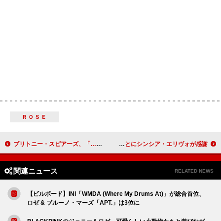
ＲＯＳＥ
ブリトニー・スピアーズ、「…Baby One More Time」MVのYouTube再生数が10億回突破
アリアナ・グランデが映画『ウィキッド』にキャスティングされたことにシンシア・エリヴォが感謝
関連ニュース
RELATED NEWS
【ビルボード】INI「WMDA (Where My Drums At)」が総合首位、
ロゼ & ブルーノ・マーズ「APT.」は3位に