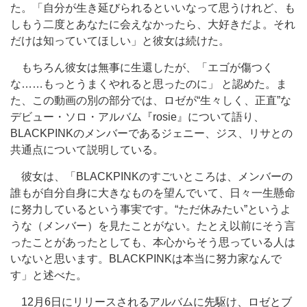
た。「自分が生き延びられるといいなって思うけれど、も
しもう二度とあなたに会えなかったら、大好きだよ。それ
だけは知っていてほしい」と彼女は続けた。
もちろん彼女は無事に生還したが、「エゴが傷つく
な……もっとうまくやれると思ったのに」 と認めた。ま
た、この動画の別の部分では、ロゼが“生々しく、正直”な
デビュー・ソロ・アルバム『rosie』について語り、
BLACKPINKのメンバーであるジェニー、ジス、リサとの
共通点について説明している。
彼女は、「BLACKPINKのすごいところは、メンバーの
誰もが自分自身に大きなものを望んでいて、日々一生懸命
に努力しているという事実です。“ただ休みたい”というよ
うな（メンバー）を見たことがない。たとえ以前にそう言
ったことがあったとしても、本心からそう思っている人は
いないと思います。BLACKPINKは本当に努力家なんで
す」と述べた。
12月6日にリリースされるアルバムに先駆け、ロゼとブ