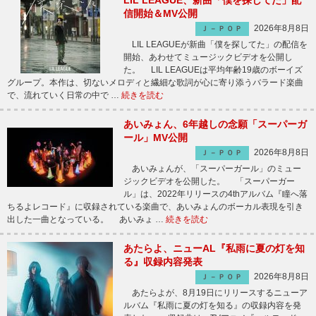
LIL LEAGUE、新曲「僕を探してた」配
信開始＆MV公開
2026年8月8日
Ｊ－ＰＯＰ
LIL LEAGUEが新曲「僕を探してた」の配信を
開始、あわせてミュージックビデオを公開し
た。 LIL LEAGUEは平均年齢19歳のボーイズ
グループ。本作は、切ないメロディと繊細な歌詞が心に寄り添うバラード楽曲
で、流れていく日常の中で …
続きを読む
あいみょん、6年越しの念願「スーパーガ
ール」MV公開
2026年8月8日
Ｊ－ＰＯＰ
あいみょんが、「スーパーガール」のミュー
ジックビデオを公開した。 「スーパーガー
ル」は、2022年リリースの4thアルバム『瞳へ落
ちるよレコード』に収録されている楽曲で、あいみょんのボーカル表現を引き
出した一曲となっている。 あいみょ …
続きを読む
あたらよ、ニューAL『私雨に夏の灯を知
る』収録内容発表
2026年8月8日
Ｊ－ＰＯＰ
あたらよが、8月19日にリリースするニューア
ルバム『私雨に夏の灯を知る』の収録内容を発