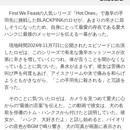
First We Feastの人気シリーズ『Hot Ones』で激辛の手
羽先に挑戦したBLACKPINKのロゼが、あまりの辛さに屈
しそうになったため、自身にとって最愛の存在である愛犬
ハンクに最後のメッセージを伝える一幕があった。
現地時間2024年11月7日に公開されたエピソードに出演
したロゼは、このシリーズで有名な激辛ホットソースが次
第に辛さを増していくにつれ、体が言うことを聞かなくな
っていることに気づいた。鼻水が止まらず、彼女は苦痛の
叫び声を何度もあげ、アイスクリームや氷で痛みを和らげ
ようともがきながら、「この手羽先に殺される」と冗談を
言った。
そのことに気づいたロゼは、カメラを見つめて愛犬に心
からの“最後の言葉”を伝えた。この動画で彼女は、犬の名
前を俳優のトム・ハンクスから付けたと説明していた。彼
女が、「ハンク、大好きだよ」と話し始めると、バイオリ
ンの音色がBGMで鳴り響き、犬の写真が画面に表示され