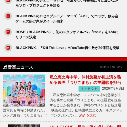
BLACKPINKのジェニー＆ロゼ、可愛らしい小動物たちと遊びなが
らソロ・プロジェクトを語る
BLACKPINKのロゼｘブルーノ・マーズ「APT.」でコラボ、飲み会
ゲームの掛け声がタイトル由来
ROSE（BLACKPINK）、初のスタジオアルバム『rosie』を12/6に
リリース決定
BLACKPINK、「Kill This Love」のYouTube再生数が20億回を突破
音楽ニュース
MUSIC NEWS
私立恵比寿中学、仲村悠菜が初主演を務
める映画『つりこまち』の主題歌を担当
2026年8月8日
Ｊ－ＰＯＰ
私立恵比寿中学が、メンバーの仲村悠菜が主
演を務める映画『つりこまち』の主題歌を担当
することが発表され、仲村のコメントと新規場
面写真も同時に解禁された。 映画の原作は、山崎夏軌によるガールズフィッ
シング漫画『つりこまち』（「ヤングガンガン …
続きを読む