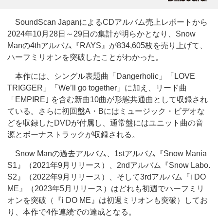
SoundScan JapanによるCDアルバム売上レポートから
2024年10月28日～29日の集計が明らかとなり、Snow
Manの4thアルバム『RAYS』が834,605枚を売り上げて、
ハーフミリオンを突破したことがわかった。
本作には、シングル表題曲「Dangerholic」「LOVE
TRIGGER」「We’ll go together」に加え、リード曲
「EMPIRE｣ を含む新曲10曲が形態共通曲として収録され
ている。さらに初回盤A・Bにはミュージック・ビデオな
どを収録したDVDが付属し、通常盤にはユニット曲の音
源とボーナストラックが収録される。
Snow Manの過去アルバム、1stアルバム『Snow Mania
S1』（2021年9月リリース）、2ndアルバム『Snow Labo.
S2』（2022年9月リリース）、そして3rdアルバム『i DO
ME』（2023年5月リリース）はどれも初週でハーフミリ
オンを突破（『i DO ME』は初週ミリオンも突破）してお
り、本作で4作連続での達成となる。