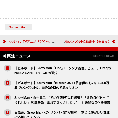
Snow Man
マルシィ、TVアニメ『どうせ、恋してしまうんだ。』ED曲「願いごと」書き下ろし
【先ヨミ】INI『THE VIEW』70.9万枚で現在シングル1位独走中
関連ニュース
RELATED NEWS
【ビルボード】Snow Man「One」DLソング首位デビュー、Creepy
Nuts／L’Arc～en～Cielが続く
【ビルボード】Snow Man『BREAKOUT / 君は僕のもの』108.8万
枚でシングル1位、自身2作目の初週ミリオン
Snow Man・向井康二、“初の父親役”は目黒蓮と「共通点があって
うれしい」 杉野遥亮「山頂アタックしました」と過酷なロケを報告
目黒蓮、Snow Manへの“メンバ－愛”が爆発 「本当に仲がいい友達
は応援したくなる」