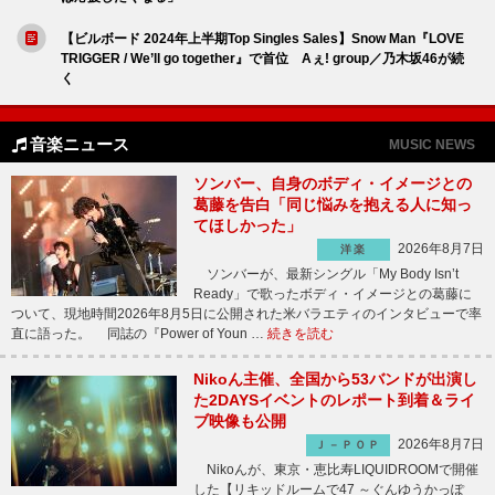
【ビルボード 2024年上半期Top Singles Sales】Snow Man『LOVE
TRIGGER / We’ll go together』で首位 Aぇ! group／乃木坂46が続
く
音楽ニュース
MUSIC NEWS
ソンバー、自身のボディ・イメージとの
葛藤を告白「同じ悩みを抱える人に知っ
てほしかった」
2026年8月7日
洋楽
ソンバーが、最新シングル「My Body Isn’t
Ready」で歌ったボディ・イメージとの葛藤に
ついて、現地時間2026年8月5日に公開された米バラエティのインタビューで率
直に語った。 同誌の『Power of Youn …
続きを読む
Nikoん主催、全国から53バンドが出演し
た2DAYSイベントのレポート到着＆ライ
ブ映像も公開
2026年8月7日
Ｊ－ＰＯＰ
Nikoんが、東京・恵比寿LIQUIDROOMで開催
した【リキッドルームで47 ～ぐんゆうかっぽ