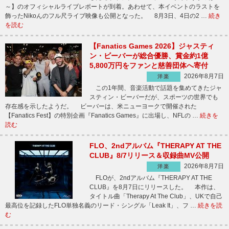
～】のオフィシャルライブレポートが到着。あわせて、本イベントのラストを
飾ったNikoんのフル尺ライブ映像も公開となった。 8月3日、4日の2 …
続き
を読む
【Fanatics Games 2026】ジャスティ
ン・ビーバーが総合優勝、賞金約1億
5,800万円をファンと慈善団体へ寄付
2026年8月7日
洋楽
この1年間、音楽活動で話題を集めてきたジャ
スティン・ビーバーだが、スポーツの世界でも
存在感を示したようだ。 ビーバーは、米ニューヨークで開催された
【Fanatics Fest】の特別企画『Fanatics Games』に出場し、NFLの …
続きを
読む
FLO、2ndアルバム『THERAPY AT THE
CLUB』8/7リリース＆収録曲MV公開
2026年8月7日
洋楽
FLOが、2ndアルバム『THERAPY AT THE
CLUB』を8月7日にリリースした。 本作は、
タイトル曲「Therapy At The Club」、UKで自己
最高位を記録したFLO単独名義のリード・シングル「Leak It」、フ …
続きを読
む