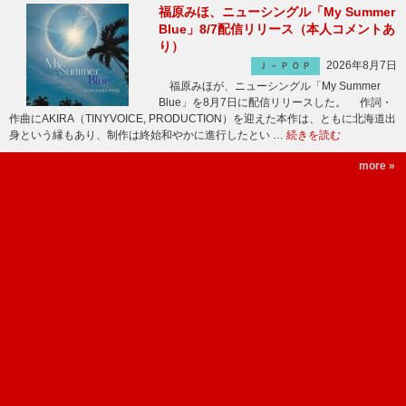
福原みほ、ニューシングル「My Summer
Blue」8/7配信リリース（本人コメントあ
り）
2026年8月7日
Ｊ－ＰＯＰ
福原みほが、ニューシングル「My Summer
Blue」を8月7日に配信リリースした。 作詞・
作曲にAKIRA（TINYVOICE, PRODUCTION）を迎えた本作は、ともに北海道出
身という縁もあり、制作は終始和やかに進行したとい …
続きを読む
more »