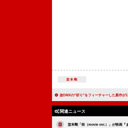
堂本剛
故DMXの“祈り”をフィーチャーした新作が12/13発売 キラー・マイク／スヌープ・ド
関連ニュース
堂本剛「街（movie ver.）」が映