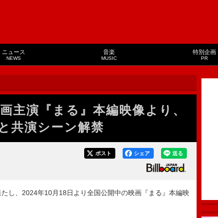
ニュース
音楽
特別企画
NEWS
MUSIC
PR
映画主演『まる』本編映像より、
と共演シーン解禁
ポスト
シェア
送る
し、2024年10月18日より全国公開中の映画『まる』本編映