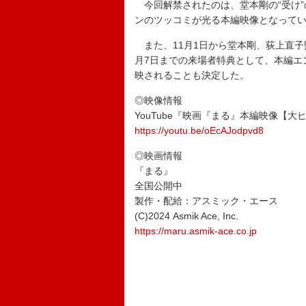
今回解禁されたのは、堂本剛の“受け”
ンのツッコミが光る本編映像となって
また、11月1日から堂本剛、荻上直子
月7日までの来場者特典として、本編エンドロ
映されることも決定した。
◎映像情報
YouTube『映画『まる』本編映像【大
https://youtu.be/oEcAJodpvd8
◎映画情報
『まる』
全国公開中
製作・配給：アスミック・エース
(C)2024 Asmik Ace, Inc.
https://maru.asmik-ace.co.jp