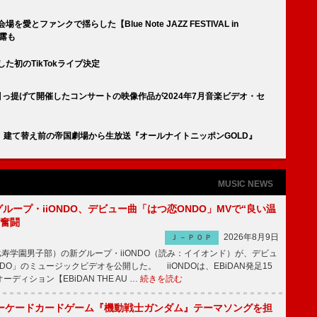
を愛とファンクで揺らした【Blue Note JAZZ FESTIVAL in
露も
した初のTikTokライブ決定
um』を引っ提げて開催したコンサートの映像作品が2024年7月音楽ビデオ・セ
建て替え前の帝国劇場から生放送『オールナイトニッポンGOLD』
MUSIC NEWS
新グループ・iiONDO、デビュー曲「はつ恋ONDO」MVで“良い温
に奮闘
2026年8月9日
Ｊ－ＰＯＰ
比寿学園男子部）の新グループ・iiONDO（読み：イイオンド）が、デビュ
DO」のミュージックビデオを公開した。 iiONDOは、EBiDAN発足15
ディション【EBiDAN THE AU …
続きを読む
ーケードカードゲーム『機動戦士ガンダム』テーマソングを担