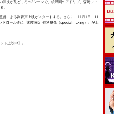
の演技が見どころの2シーンで、綾野剛のアドリブ、森崎ウィ
いる。
監督による副音声上映がスタートする。さらに、11月1日～11
ール後に『劇場限定 特別映像（special making）』が上
ヒット上映中】』