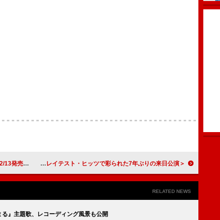
ッグらがゲスト参加
＜ライブレポート＞ジャーニー、グレイテスト・ヒッツで彩られた7年ぶりの来日公演
RELATED NEWS
画『まる』主題歌、レコーディング風景も公開