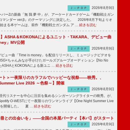
2026年8月9日
Ｊ－ＰＯＰ
バーZの新曲「無 我 夢 中」が、アーケードカードゲーム『機動戦士ガン
コマンダー ver.β』のテーマソングに決定した。 2026年8月下旬よりオ
始まる本ゲームは、前作『機動戦士ガンダム ア …
続きを読む
irls】ASHA＆KOKONAによるユニット・TAKARA、デビュー曲
money」MV公開
2026年8月9日
Ｊ－ＰＯＰ
ビュー曲「Time is money」を配信リリースし、ミュージックビデオを
SG×ちゃんみなが手がけたガールズグループオーディション【No No
したASHAとKOKONAによる新ユニ …
続きを読む
ート＞一夜限りのカラフルでハッピーな祝祭――映秀。、
 Summer Live 2026 ～色祭～】開催
2026年8月9日
Ｊ－ＰＯＰ
同世代リスナーを中心に注目を集めるシンガーソングライターの映秀。が、
otify O-WESTにて一夜限りのワンマンライブ【One Night Summer Live
～】を開催した。 夏 …
続きを読む
1冊との出会いを」――全国の本屋パーティ【本パ】がスタート
2026年8月9日
Ｊ－ＰＯＰ