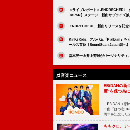
＜ライブレポート＞.ENDRECHERI. 会場
JAPAN】ステージ、新曲サプライズ披
.ENDRECHERI.、新曲リリースを記念
KinKi Kids、アルバム『P alb
ールス首位【SoundScan Japan調べ】
堂本光一＆井上芳雄がパーソナリティ、
音楽ニュース
EBiDANの
度”を保つ為
EBiDAN（恵
ー曲「はつ恋ON
周年を記念したオー
ももクロ、ア