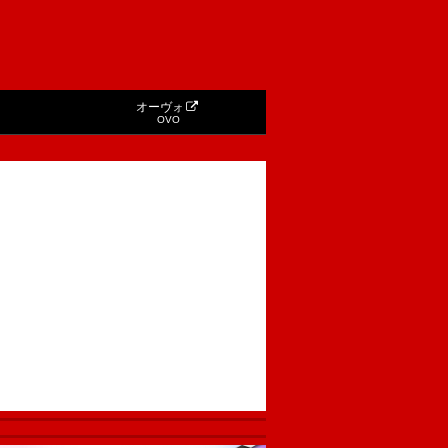
オーヴォ
OVO