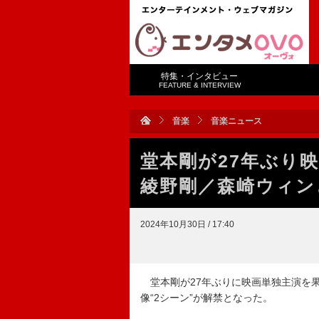
特集・インタビュー
FEATURE & INTERVIEW
音楽
音楽ニュース
堂本剛が27年ぶり
綾野剛／森崎ウィン
2024年10月30日 / 17:40
堂本剛が27年ぶりに映画単独主演を果た
像“2シーン”が解禁となった。