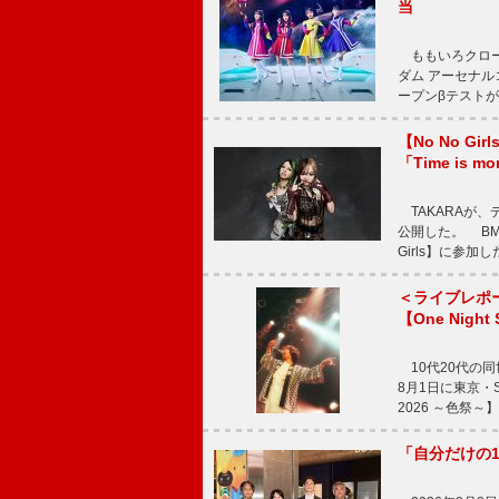
当
ももいろクロー
ダム アーセナル
ープンβテストが
【No No G
「Time is 
TAKARAが、デ
公開した。 BM
Girls】に参加
＜ライブレポ
【One Night
10代20代の
8月1日に東京・Sp
2026 ～色祭
「自分だけの