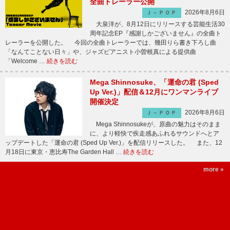
全曲トレーラー公開
2026年8月6日
Ｊ－ＰＯＰ
大泉洋が、8月12日にリリースする芸能生活30
周年記念EP『感謝しかございません』の全曲ト
レーラーを公開した。 今回の全曲トレーラーでは、幾田りら書き下ろし曲
「なんてことない日々」や、ジャズピアニスト小曽根真による提供曲
「Welcome …
続きを読む
Mega Shinnosuke、「運命の君 (Sped
Up Ver.)」配信＆12月にワンマンライブ
開催決定
2026年8月6日
Ｊ－ＰＯＰ
Mega Shinnosukeが、原曲の魅力はそのまま
に、より軽快で疾走感あふれるサウンドへとア
ップデートした「運命の君 (Sped Up Ver.)」を配信リリースした。 また、12
月18日に東京・恵比寿The Garden Hall …
続きを読む
more »