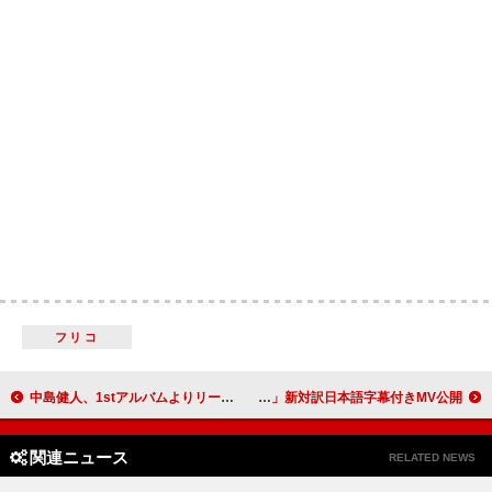
フリコ
中島健人、1stアルバムよりリード曲「ピカレスク」先行配信決定
オアシス、「Supersonic」新対訳日本語字幕付きMV公開
関連ニュース
RELATED NEWS