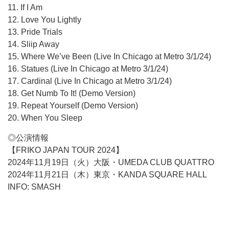
11. If I Am
12. Love You Lightly
13. Pride Trials
14. Sliip Away
15. Where We’ve Been (Live In Chicago at Metro 3/1/24)
16. Statues (Live In Chicago at Metro 3/1/24)
17. Cardinal (Live In Chicago at Metro 3/1/24)
18. Get Numb To It! (Demo Version)
19. Repeat Yourself (Demo Version)
20. When You Sleep
◎公演情報
【FRIKO JAPAN TOUR 2024】
2024年11月19日（火）大阪・UMEDA CLUB QUATTRO
2024年11月21日（木）東京・KANDA SQUARE HALL
INFO: SMASH