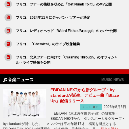
フリコ、ツアーの模様を収めた「Get Numb To It!」のMV公開
フリコ、2024年11月にジャパン・ツアーが決定
フリコ、レディオヘッド「Weird Fishes/Arpeggi」のカバー公開
フリコ、「Chemical」のライブ映像解禁
フリコ、北米ツアーに向けて「Crashing Through」のオフィシャ
ル・ライブ映像を公開
音楽ニュース
MUSIC NEWS
EBiDAN NEXTから新グループ・by
standardが誕生、デビュー曲「Blaze
Up」配信リリース
2026年8月6日
Ｊ－ＰＯＰ
EBiDAN（恵比寿学園男子部）の研究生・
EBiDAN NEXTから、ダンスボーカルグループ・
by standardが誕生した。 メンバーは平均年齢17才、福岡を拠点とする