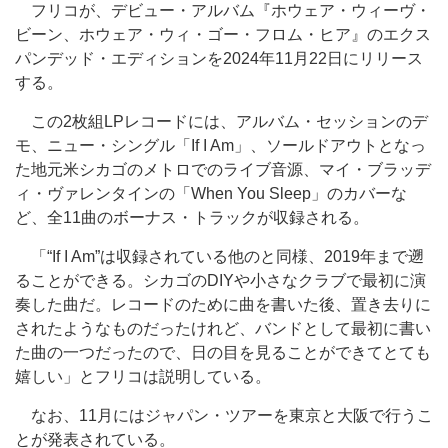
フリコが、デビュー・アルバム『ホウェア・ウィーヴ・
ビーン、ホウェア・ウィ・ゴー・フロム・ヒア』のエクス
パンデッド・エディションを2024年11月22日にリリース
する。
この2枚組LPレコードには、アルバム・セッションのデ
モ、ニュー・シングル「If I Am」、ソールドアウトとなっ
た地元米シカゴのメトロでのライブ音源、マイ・ブラッデ
ィ・ヴァレンタインの「When You Sleep」のカバーな
ど、全11曲のボーナス・トラックが収録される。
「“If I Am”は収録されている他のと同様、2019年まで遡
ることができる。シカゴのDIYや小さなクラブで最初に演
奏した曲だ。レコードのために曲を書いた後、置き去りに
されたようなものだったけれど、バンドとして最初に書い
た曲の一つだったので、日の目を見ることができてとても
嬉しい」とフリコは説明している。
なお、11月にはジャパン・ツアーを東京と大阪で行うこ
とが発表されている。