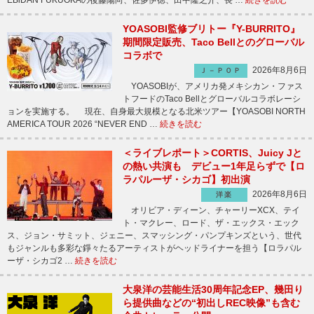
EBiDAN FUKUOKAの後藤陽向、佐多伊徳、田中隆之介、長 …
続きを読む
YOASOBI監修ブリトー『Y-BURRITO』
期間限定販売、Taco Bellとのグローバル
コラボで
2026年8月6日
Ｊ－ＰＯＰ
YOASOBIが、アメリカ発メキシカン・ファス
トフードのTaco Bellとグローバルコラボレーシ
ョンを実施する。 現在、自身最大規模となる北米ツアー【YOASOBI NORTH
AMERICA TOUR 2026 “NEVER END …
続きを読む
＜ライブレポート＞CORTIS、Juicy Jと
の熱い共演も デビュー1年足らずで【ロ
ラパルーザ・シカゴ】初出演
2026年8月6日
洋楽
オリビア・ディーン、チャーリーXCX、テイ
ト・マクレー、ロード、ザ・エックス・エック
ス、ジョン・サミット、ジェニー、スマッシング・パンプキンズという、世代
もジャンルも多彩な錚々たるアーティストがヘッドライナーを担う【ロラパル
ーザ・シカゴ2 …
続きを読む
大泉洋の芸能生活30周年記念EP、幾田り
ら提供曲などの“初出しREC映像”も含む