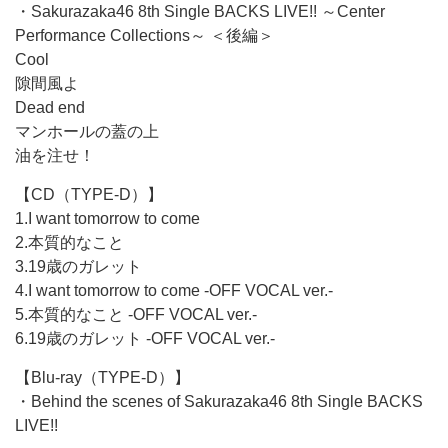
・Sakurazaka46 8th Single BACKS LIVE!! ～Center
Performance Collections～ ＜後編＞
Cool
隙間風よ
Dead end
マンホールの蓋の上
油を注せ！
【CD（TYPE-D）】
1.I want tomorrow to come
2.本質的なこと
3.19歳のガレット
4.I want tomorrow to come -OFF VOCAL ver.-
5.本質的なこと -OFF VOCAL ver.-
6.19歳のガレット -OFF VOCAL ver.-
【Blu-ray（TYPE-D）】
・Behind the scenes of Sakurazaka46 8th Single BACKS
LIVE!!