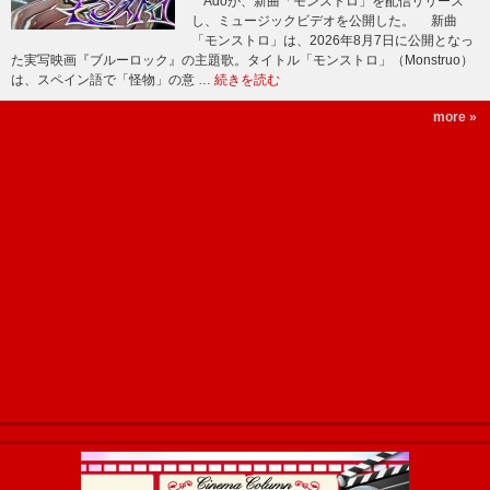
Adoが、新曲「モンストロ」を配信リリース
し、ミュージックビデオを公開した。 新曲
「モンストロ」は、2026年8月7日に公開となっ
た実写映画『ブルーロック』の主題歌。タイトル「モンストロ」（Monstruo）
は、スペイン語で「怪物」の意 …
続きを読む
more »