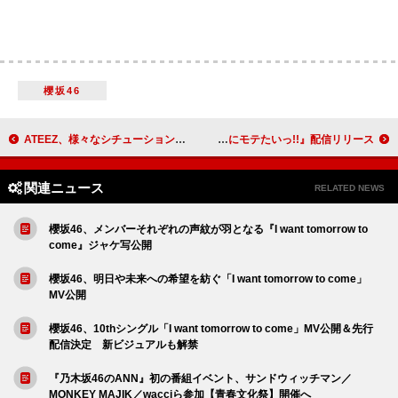
櫻坂46
ATEEZ、様々なシチューションでパフォーマンスする「Birthday」MV公開
Mega Shinnosuke、アルバム『君にモテたいっ!!』のSped Up ver.『もっと君にモテたいっ!!』配信リリース
関連ニュース
RELATED NEWS
櫻坂46、メンバーそれぞれの声紋が羽となる『I want tomorrow to
come』ジャケ写公開
櫻坂46、明日や未来への希望を紡ぐ「I want tomorrow to come」
MV公開
櫻坂46、10thシングル「I want tomorrow to come」MV公開＆先行
配信決定 新ビジュアルも解禁
『乃木坂46のANN』初の番組イベント、サンドウィッチマン／
MONKEY MAJIK／wacciら参加【青春文化祭】開催へ