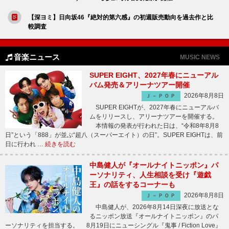
【深ヨミ】日向坂46『絶対的第六感』の初週販売動向を過去作と比
較調査
音楽ニュース
MUSIC NEWS
SUPER EIGHT、2027年春にニューアル
バム発売＆アリーナツアー開催
2026年8月8日
Ｊ－ＰＯＰ
SUPER EIGHTが、2027年春にニューアルバ
ムをリリースし、アリーナツアーを開催する。
本情報の発表が行われた日は、“令和8年8月8
日”という「888」が並ぶ“超八（スーパーエイト）の日”。SUPER EIGHTは、前
日に行われ …
続きを読む
中島健人が『オールナイトニッポン』パ
ーソナリティ、人生相談を受け『遊戯
王』の話をするコーナーも
2026年8月8日
Ｊ－ＰＯＰ
中島健人が、2026年8月14日深夜に放送とな
るニッポン放送『オールナイトニッポン』のパ
ーソナリティを担当する。 8月19日にニューシングル『鬼事 / Fiction Love』