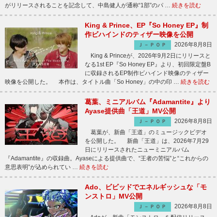
がリリースされることを記念して、中島健人が通称“1部”のパ …
続きを読む
King & Prince、EP『So Honey EP』制
作ビハインドのティザー映像を公開
2026年8月8日
Ｊ－ＰＯＰ
King & Princeが、2026年9月2日にリリースと
なる1st EP『So Honey EP』より、初回限定盤B
に収録されるEP制作ビハインド映像のティザー
映像を公開した。 本作は、タイトル曲「So Honey」の中の印 …
続きを読む
葛葉、ミニアルバム『Adamantite』より
Ayase提供曲「王道」MV公開
2026年8月8日
Ｊ－ＰＯＰ
葛葉が、新曲「王道」のミュージックビデオ
を公開した。 新曲「王道」は、2026年7月29
日にリリースされたニューミニアルバム
『Adamantite』の収録曲。Ayaseによる提供曲で、“王者の苦悩”と“これからの
意思表明”が込められてい …
続きを読む
Ado、ビビッドでエネルギッシュな「モ
ンストロ」MV公開
2026年8月8日
Ｊ－ＰＯＰ