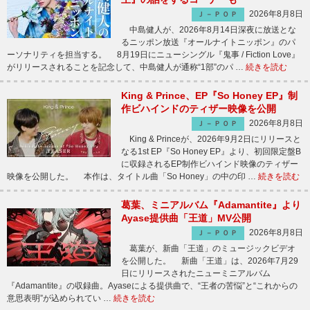
2026年8月8日
Ｊ－ＰＯＰ
中島健人が、2026年8月14日深夜に放送とな
るニッポン放送『オールナイトニッポン』のパ
ーソナリティを担当する。 8月19日にニューシングル『鬼事 / Fiction Love』
がリリースされることを記念して、中島健人が通称“1部”のパ …
続きを読む
King & Prince、EP『So Honey EP』制
作ビハインドのティザー映像を公開
2026年8月8日
Ｊ－ＰＯＰ
King & Princeが、2026年9月2日にリリースと
なる1st EP『So Honey EP』より、初回限定盤B
に収録されるEP制作ビハインド映像のティザー
映像を公開した。 本作は、タイトル曲「So Honey」の中の印 …
続きを読む
葛葉、ミニアルバム『Adamantite』より
Ayase提供曲「王道」MV公開
2026年8月8日
Ｊ－ＰＯＰ
葛葉が、新曲「王道」のミュージックビデオ
を公開した。 新曲「王道」は、2026年7月29
日にリリースされたニューミニアルバム
『Adamantite』の収録曲。Ayaseによる提供曲で、“王者の苦悩”と“これからの
意思表明”が込められてい …
続きを読む