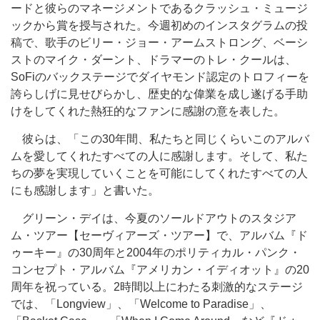
ードと彼らのマネージメントであるクラッシュ・ミュージ
ックから賞を授与された。今週初めのインスタグラムの投
稿で、歌手のビリー・ジョー・アームストロング、ベーシ
ストのマイク・ダーント、ドラマーのトレ・クールは、
SoFiのバックステージでダイヤモンド認定のトロフィーを
誇らしげに見せびらかし、歴史的な偉業を成し遂げる手助
けをしてくれた熱狂的なファンに感謝の意を表した。
彼らは、「この30年間、私たちと同じくらいこのアルバ
ムを愛してくれたすべての人に感謝します。そして、私た
ちの夢を実現していくことを可能にしてくれたすべての人
にも感謝します」と書いた。
グリーン・デイは、今夏のソールドアウトのスタジア
ム・ツアー【セーヴィアーズ・ツアー】で、アルバム『ド
ゥーキー』の30周年と2004年のポリティカル・パンク・
コンセプト・アルバム『アメリカン・イディオット』の20
周年を祝っている。2時間以上にわたる刺激的なステージ
では、「Longview」、「Welcome to Paradise」、