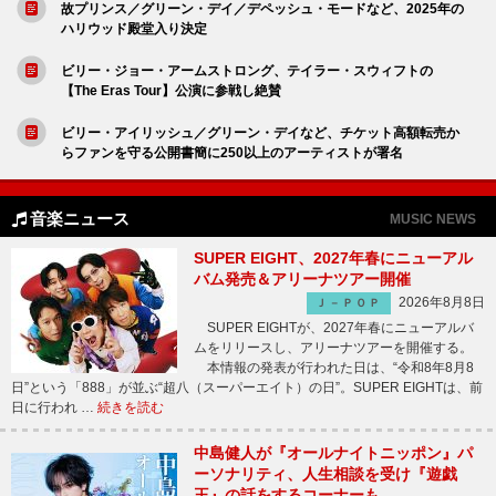
故プリンス／グリーン・デイ／デペッシュ・モードなど、2025年の
ハリウッド殿堂入り決定
ビリー・ジョー・アームストロング、テイラー・スウィフトの
【The Eras Tour】公演に参戦し絶賛
ビリー・アイリッシュ／グリーン・デイなど、チケット高額転売か
らファンを守る公開書簡に250以上のアーティストが署名
音楽ニュース
MUSIC NEWS
SUPER EIGHT、2027年春にニューアル
バム発売＆アリーナツアー開催
2026年8月8日
Ｊ－ＰＯＰ
SUPER EIGHTが、2027年春にニューアルバ
ムをリリースし、アリーナツアーを開催する。
本情報の発表が行われた日は、“令和8年8月8
日”という「888」が並ぶ“超八（スーパーエイト）の日”。SUPER EIGHTは、前
日に行われ …
続きを読む
中島健人が『オールナイトニッポン』パ
ーソナリティ、人生相談を受け『遊戯
王』の話をするコーナーも