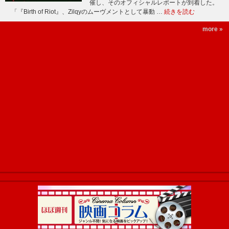
催し、そのオフィシャルレポートが到着した。
「『Birth of Riot』、Zilqyのムーヴメントとして暴動 …
続きを読む
more »