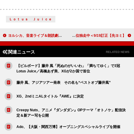
Ｌｏｔｕｓ Ｊｕｉｃｅ
ヨルシカ、音楽ライブ＆朗読劇【月と猫のダンス】Blu-ray/DVDのティザー映像公開
【先ヨミ】日向坂46『絶対的第六感』48.2万枚で現在シングル首位独走中＜9/19訂正＞
関連ニュース
RELATED NEWS
【ビルボード】藤井 風「死ぬのがいいわ」「満ちてゆく」で3冠
Lotus Juice／高橋あず美、XGが2か国で首位
藤井 風、アジアツアー発表 その名も“ベストオブ藤井風”
XG、2ndミニALタイトル『AWE』に決定
Creepy Nuts、アニメ『ダンダダン』OPテーマ「オトノケ」配信決
定＆新アー写を公開
Ado、【大阪・関西万博】オープニングスペシャルライブを開催