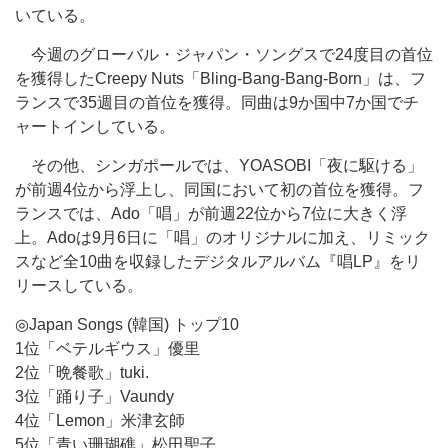
いている。
今週のグローバル・ジャパン・ソングスで24度目の首位
を獲得したCreepy Nuts「Bling-Bang-Bang-Born」は、フ
ランスで35週目の首位を獲得。同曲は9か国中7か国でチ
ャートインしている。
その他、シンガポールでは、YOASOBI「夜に駆ける」
が前週4位から浮上し、同国において初の首位を獲得。フ
ランスでは、Ado「唱」が前週22位から7位に大きく浮
上。Adoは9月6日に「唱」のオリジナルに加え、リミック
スなど全10曲を収録したデジタルアルバム『唱LP』をリ
リースしている。
◎Japan Songs (韓国) トップ10
1位「ベテルギウス」優里
2位「晩餐歌」tuki.
3位「踊り子」Vaundy
4位「Lemon」米津玄師
5位「青い珊瑚礁」松田聖子