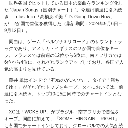
世界各国でヒットしている日本の楽曲をランキング化し
た “Japan Songs（国別チャート）”。今週は前週に引き続
き、Lotus Juice / 高橋あず美「It’s Going Down Now」
が、2か国で首位を獲得した（集計期間：2024年9月6日～
9月12日）。
同曲は、ゲーム『ペルソナ3 リロード』のサウンドトラ
ックであり、アメリカ・イギリスの２か国で首位をキー
プ。フランスでは前週の12位から6位に、南アフリカでは
6位から4位に、それぞれランクアップしており、各国で人
気の高まりを見せている。
藤井 風はインドで「死ぬのがいいわ」、タイで「満ち
てゆく」がそれぞれトップをキープ。タイにおいては、前
週に引き続き、トップ10に5曲同時でのチャートインとな
った。
XGは「WOKE UP」がブラジル・南アフリカで首位を
キープ。同曲に加えて、「SOMETHING AIN’T RIGHT」
も各国でチャートインしており、グローバルでの人気が続