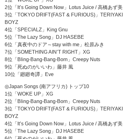
2位「It’s Going Down Now」Lotus Juice / 高橋あず美
3位「TOKYO DRIFT(FAST & FURIOUS)」TERIYAKI
BOYZ
4位「SPECIALZ」King Gnu
5位「The Lazy Song」DJ HASEBE
6位「真夜中のドア～stay with me」松原みき
7位「SOMETHING AIN’T RIGHT」XG
8位「Bling-Bang-Bang-Born」Creepy Nuts
9位「死ぬのがいいわ」藤井 風
10位「廻廻奇譚」Eve
◎Japan Songs (南アフリカ) トップ10
1位「WOKE UP」XG
2位「Bling-Bang-Bang-Born」Creepy Nuts
3位「TOKYO DRIFT(FAST & FURIOUS)」TERIYAKI
BOYZ
4位「It’s Going Down Now」Lotus Juice / 高橋あず美
5位「The Lazy Song」DJ HASEBE
6位「死ぬのがいいわ」藤井 風