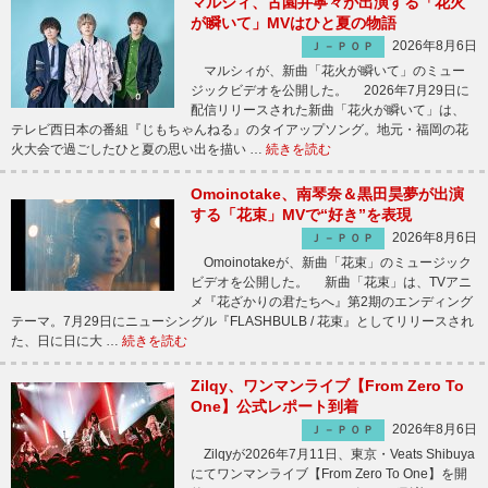
マルシィ、古園井寧々が出演する「花火
が瞬いて」MVはひと夏の物語
2026年8月6日
Ｊ－ＰＯＰ
マルシィが、新曲「花火が瞬いて」のミュー
ジックビデオを公開した。 2026年7月29日に
配信リリースされた新曲「花火が瞬いて」は、
テレビ西日本の番組『じもちゃんねる』のタイアップソング。地元・福岡の花
火大会で過ごしたひと夏の思い出を描い …
続きを読む
Omoinotake、南琴奈＆黒田昊夢が出演
する「花束」MVで“好き”を表現
2026年8月6日
Ｊ－ＰＯＰ
Omoinotakeが、新曲「花束」のミュージック
ビデオを公開した。 新曲「花束」は、TVアニ
メ『花ざかりの君たちへ』第2期のエンディング
テーマ。7月29日にニューシングル『FLASHBULB / 花束』としてリリースされ
た、日に日に大 …
続きを読む
Zilqy、ワンマンライブ【From Zero To
One】公式レポート到着
2026年8月6日
Ｊ－ＰＯＰ
Zilqyが2026年7月11日、東京・Veats Shibuya
にてワンマンライブ【From Zero To One】を開