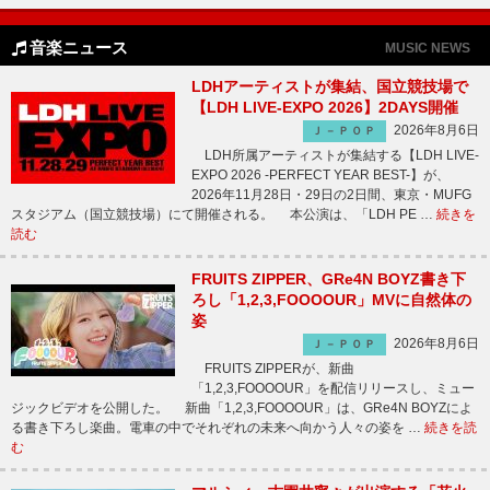
音楽ニュース
MUSIC NEWS
LDHアーティストが集結、国立競技場で
【LDH LIVE-EXPO 2026】2DAYS開催
2026年8月6日
Ｊ－ＰＯＰ
LDH所属アーティストが集結する【LDH LIVE-
EXPO 2026 -PERFECT YEAR BEST-】が、
2026年11月28日・29日の2日間、東京・MUFG
スタジアム（国立競技場）にて開催される。 本公演は、「LDH PE …
続きを
読む
FRUITS ZIPPER、GRe4N BOYZ書き下
ろし「1,2,3,FOOOOUR」MVに自然体の
姿
2026年8月6日
Ｊ－ＰＯＰ
FRUITS ZIPPERが、新曲
「1,2,3,FOOOOUR」を配信リリースし、ミュー
ジックビデオを公開した。 新曲「1,2,3,FOOOOUR」は、GRe4N BOYZによ
る書き下ろし楽曲。電車の中でそれぞれの未来へ向かう人々の姿を …
続きを読
む