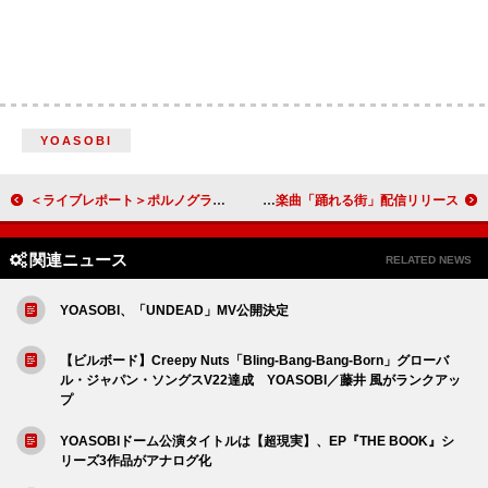
YOASOBI
＜ライブレポート＞ポルノグラフィティ、灼熱のハマスタで感謝の祝杯をあげたデビュー25周年記念日「あんたらがおるから、わしらの歌がある」
乃紫、SNSに最初に投稿した楽曲「踊れる街」配信リリース
関連ニュース
RELATED NEWS
YOASOBI、「UNDEAD」MV公開決定
【ビルボード】Creepy Nuts「Bling-Bang-Bang-Born」グローバ
ル・ジャパン・ソングスV22達成 YOASOBI／藤井 風がランクアッ
プ
YOASOBIドーム公演タイトルは【超現実】、EP『THE BOOK』シ
リーズ3作品がアナログ化