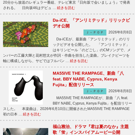
20分から放送のレギュラー番組、テレビ東京『日向坂で会いましょう』で発表
される。 日向坂46はデビュ …
続きを読む
Da-iCE、「アンリミテッド」リリックビ
デオ公開
2026年8月8日
Ｊ－ＰＯＰ
Da-iCEが、最新曲「アンリミテッド」のリリ
ックビデオを公開した。 「アンリミテッド」
はキリンビール「のどごし」のCMソングで、メ
ンバーの工藤大輝と花村想太が作詞・作曲を担当した楽曲。ブレイクビーツを
軸に構成しながら、サビではフルバン …
続きを読む
MA55IVE THE RAMPAGE、新曲「八
feat. BBY NABE, Cyprus, Kenya
Fujita」配信リリース
2026年8月8日
Ｊ－ＰＯＰ
MA55IVE THE RAMPAGEが、新曲「八 feat.
BBY NABE, Cyprus, Kenya Fujita」を配信リリー
スした。 本楽曲は、2026年6月10日に開催されたMA55IVE THE RAMPAGE
初の日本 …
続きを読む
福山雅治、ドラマ『君は夏のなか』主題
歌「蛍」インスパイアムービー公開