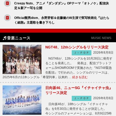
Creepy Nuts、アニメ『ダンダダン』OPテーマ「オトノケ」配信決
定＆新アー写を公開
Official髭男dism、永野芽郁＆佐藤健のW主演で実写映画化『はたら
く細胞』主題歌を書き下ろし
音楽ニュース
MUSIC NEWS
NGT48、12thシングルをリリース決定
2026年8月8日
Ｊ－ＰＯＰ
NGT48が、12thシングルを10月28日に発売す
ることを発表した。 発表は、配信プラットフ
ォームSHOWROOMで実施された『NGT48緊急
生配信』で行われた。シングルのリリースは、
2025年6月の11thシングル「希望列車」以来約 …
続きを読む
日向坂46、ニューSG『イチャイチャ虫』
リリース決定
2026年8月8日
Ｊ－ＰＯＰ
日向坂46が、18thシングル『イチャイチャ
虫』を9月30日に発売することが決定した。
今シングルのフォーメーションは、8月9日25時