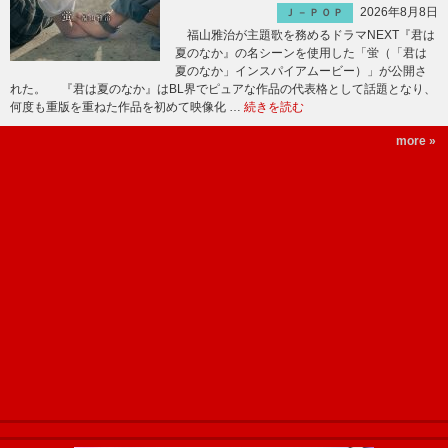
2026年8月8日
Ｊ－ＰＯＰ
福山雅治が主題歌を務めるドラマNEXT『君は
夏のなか』の名シーンを使用した「蛍（「君は
夏のなか」インスパイアムービー）」が公開さ
れた。 『君は夏のなか』はBL界でピュアな作品の代表格として話題となり、
何度も重版を重ねた作品を初めて映像化 …
続きを読む
more »