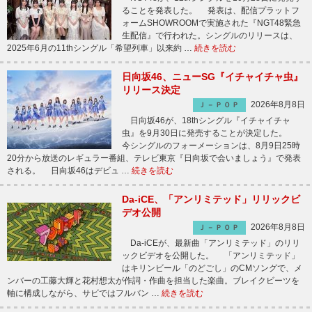
ることを発表した。 発表は、配信プラットフ
ォームSHOWROOMで実施された『NGT48緊急
生配信』で行われた。シングルのリリースは、
2025年6月の11thシングル「希望列車」以来約 …
続きを読む
日向坂46、ニューSG『イチャイチャ虫』
リリース決定
2026年8月8日
Ｊ－ＰＯＰ
日向坂46が、18thシングル『イチャイチャ
虫』を9月30日に発売することが決定した。
今シングルのフォーメーションは、8月9日25時
20分から放送のレギュラー番組、テレビ東京『日向坂で会いましょう』で発表
される。 日向坂46はデビュ …
続きを読む
Da-iCE、「アンリミテッド」リリックビ
デオ公開
2026年8月8日
Ｊ－ＰＯＰ
Da-iCEが、最新曲「アンリミテッド」のリリ
ックビデオを公開した。 「アンリミテッド」
はキリンビール「のどごし」のCMソングで、メ
ンバーの工藤大輝と花村想太が作詞・作曲を担当した楽曲。ブレイクビーツを
軸に構成しながら、サビではフルバン …
続きを読む