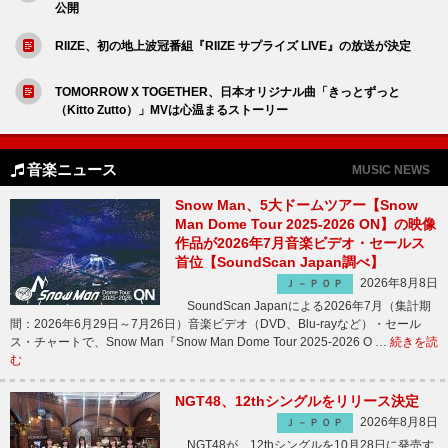
公開
RIIZE、初の地上波冠番組『RIIZE サプライズ LIVE』の放送が決定
TOMORROW X TOGETHER、日本オリジナル曲「きっとずっと
（Kitto Zutto）」MVは心温まるストーリー
音楽ニュース
MUSIC NEWS
Snow Man、5大ドームツアー【Snow
Man Dome Tour 2025-2026 ON】の映像
作品が2026年7月音楽ビデオ・セールス
首位【SoundScan Japan調べ】
2026年8月8日
Ｊ－ＰＯＰ
SoundScan Japanによる2026年7月（集計期
間：2026年6月29日～7月26日）音楽ビデオ（DVD、Blu-rayなど）・セール
ス・チャートで、Snow Man『Snow Man Dome Tour 2025-2026 O …
続きを読
む
NGT48、12thシングルをリリース決定
2026年8月8日
Ｊ－ＰＯＰ
NGT48が、12thシングルを10月28日に発売す