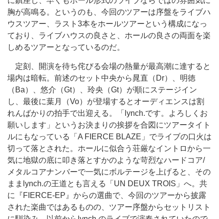
に鎮座し、早くもホール形式のライブならではの雰囲気に
胸が高鳴る。というのも、今回のツアーは序盤をライブハ
ウスツアー、ラスト3本をホールツアーという構成になっ
ており、ライブハウスの良さと、ホールの良さの両面を楽
しめるツアーとなっているのだ。
定刻、開演を待ち侘びる会場の熱量が最高潮に達すると
場内は暗転。前述のセット中央から晁直（Dr）、明徳
（Ba）、悠介（Gt）、玲央（Gt）が順にステージイン
し、最後に葉月（Vo）が登場するとオーディエンスは割
れんばかりの拍手で出迎える。「lynch.です。よろしくお
願いします」というお決まりの挨拶を合図にツアータイト
ルにもなっている「A FIERCE BLAZE」でライブの口火は
切って落とされた。ホールに似合う荘厳なイントロから一
気に地獄の底に叩き落とすかのような苛烈なハードコア/
メタルコアナンバーで一気にボルテージを上げると、その
ままlynch.の王道とも言える「UN DEUX TROIS」へ。共
に『FIERCE-EP』からの選曲で、今回のツアーから披露
された楽曲ではあるものの、ツアー序盤からセットリスト
に馴染み、以前からlynch.のライブで演奏されていたので