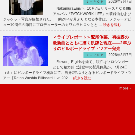
2026年8月7日
Ｊ－ＰＯＰ
NakamuraEmiが、10月7日リリースとなる8th
アルバム『PATCHWORK LIFE』の収録曲および
ジャケット写真が解禁された。 約2年4か月ぶりとなる本作は、メジャーデビ
ュー10周年の節目にプロデューサーのカワムラヒロシとと …
続きを読む
＜ライブレポート＞鷲尾伶菜、初披露の
最新曲とともに描く軌跡と現在――2年ぶ
りのビルボードライブ・ツアー完走
2026年8月7日
Ｊ－ＰＯＰ
Flower、E-girlsを経て、現在はソロシンガー
として精力的に活動中の鷲尾伶菜が、7月24日
（金）にビルボードライブ横浜にて、自身2年ぶりとなるビルボードライブ・ツ
アー【Reina Washio Billboard Live 202 …
続きを読む
more »