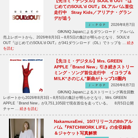
【先ヨミ・デジタル】SOUL'd OUT『は
じめてのSOUL'd OUT』DLアルバム首位
走行中 Stray Kids／アリアナ・グラン
デが追う
2026年8月7日
Ｊ－ＰＯＰ
GfK/NIQ Japanによるダウンロード・アルバム
売上レポートから、2026年8月3日～8月5日の集計が明らかとなり、SOUL’d
OUT『はじめてのSOUL’d OUT』が341ダウンロード（DL）でトップを …
続き
を読む
【先ヨミ・デジタル】Mrs. GREEN
APPLE「Brand New」引き続きストリー
ミング・ソング首位走行中 イコラブ＆
M!LK“さのじん”新曲がトップ10圏内
2026年8月7日
Ｊ－ＰＯＰ
GfK/NIQ Japanによるストリーミング再生回数
レポートから2026年8月3日～8月5日の集計が明らかとなり、Mrs. GREEN
APPLE「Brand New」が3,751,105回で現在首位を走っている。 8月5日公開
チャー …
続きを読む
NakamuraEmi、10/7リリースの8thアル
バム『PATCHWORK LIFE』の全収録曲
＆ジャケット写真解禁