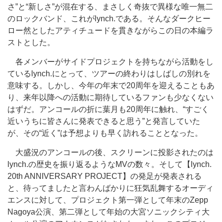
さ”と“新しさ”が混在する、まさしく奇抜で異様な唯一無二
のロックバンド、これがlynch.である。そんなダークヒー
ロー然としたアティチュードを貫きながらこの日の本編ラ
ストとした。
各メンバーがサイドプロジェクトを持ちながら活動をし
ているlynch.にとって、ツアーの終わりはしばしの別れを
意味する。しかし、今年の年末で20周年を迎えることもあ
り、来年以降への活動に期待しているファンも少なくない
はずだ。アンコールの折に葉月も20周年に触れ、“すごく
近いうちに皆さんに発表できると思う”と発言していた
が、その“近く”は予想よりも早く訪れることとなった。
大盛況のアンコールの後、スクリーンに投影されたのは
lynch.の歴史を振り返るようなMVの数々。そして【lynch.
20th ANNIVERSARY PROJECT】の発足が発表される
と、待ってましたと言わんばかりに狂気乱舞するオーディ
エンスに対して、プロジェクト第一弾として年末のZepp
Nagoya公演、第二弾として年始の大宮ソニックシティ大