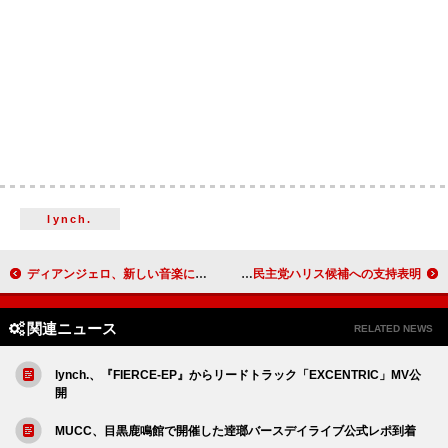
lynch.
ディアンジェロ、新しい音楽に取り組んでいるとラファエル・サディークが明かす
スティーヴィー・ニックス、“友人”テイラー・スウィフトに続き民主党ハリス候補への支持表明
関連ニュース
RELATED NEWS
lynch.、『FIERCE-EP』からリードトラック「EXCENTRIC」MV公
開
MUCC、目黒鹿鳴館で開催した逹瑯バースデイライブ公式レポ到着