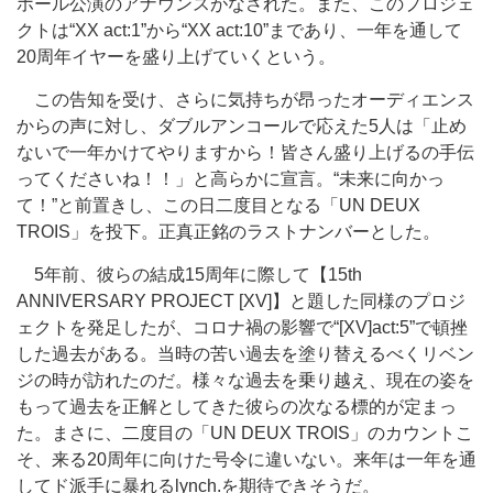
ホール公演のアナウンスがなされた。また、このプロジェ
クトは“XX act:1”から“XX act:10”まであり、一年を通して
20周年イヤーを盛り上げていくという。
この告知を受け、さらに気持ちが昂ったオーディエンス
からの声に対し、ダブルアンコールで応えた5人は「止め
ないで一年かけてやりますから！皆さん盛り上げるの手伝
ってくださいね！！」と高らかに宣言。“未来に向かっ
て！”と前置きし、この日二度目となる「UN DEUX
TROIS」を投下。正真正銘のラストナンバーとした。
5年前、彼らの結成15周年に際して【15th
ANNIVERSARY PROJECT [XV]】と題した同様のプロジ
ェクトを発足したが、コロナ禍の影響で“[XV]act:5”で頓挫
した過去がある。当時の苦い過去を塗り替えるべくリベン
ジの時が訪れたのだ。様々な過去を乗り越え、現在の姿を
もって過去を正解としてきた彼らの次なる標的が定まっ
た。まさに、二度目の「UN DEUX TROIS」のカウントこ
そ、来る20周年に向けた号令に違いない。来年は一年を通
してド派手に暴れるlynch.を期待できそうだ。