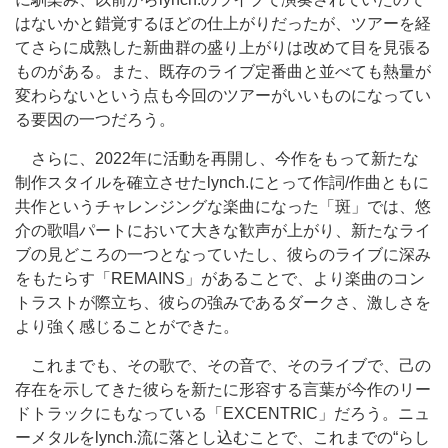
はないかと錯覚するほどの仕上がりだったが、ツアーを経
てさらに成熟した新曲群の盛り上がりは改めて目を見張る
ものがある。また、既存のライブ定番曲と並べても熱量が
変わらないという点も今回のツアーがいいものになってい
る要因の一つだろう。
さらに、2022年に活動を再開し、今作をもって新たな
制作スタイルを確立させたlynch.にとって作詞/作曲ともに
共作というチャレンジングな楽曲になった「斑」では、悠
介の歌唱パートにおいて大きな歓声が上がり、新たなライ
ブの見どころの一つとなっていたし、彼らのライブに深み
をもたらす「REMAINS」があることで、より楽曲のコン
トラストが際立ち、彼らの強みであるダークさ、激しさを
より強く感じることができた。
これまでも、その歌で、その音で、そのライブで、己の
存在を示してきた彼らを新たに形容する言葉が今作のリー
ドトラックにもなっている「EXCENTRIC」だろう。ニュ
ーメタルをlynch.流に落とし込むことで、これまでの“らし