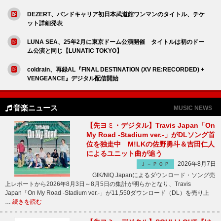
DEZERT、バンドキャリア初日本武道館ワンマンのタイトル、チケ
ット詳細発表
LUNA SEA、25年2月に東京ドーム公演開催 タイトルは初のドー
ム公演と同じ【LUNATIC TOKYO】
coldrain、再録AL『FINAL DESTINATION (XV RE:RECORDED) +
VENGEANCE』デジタル配信開始
音楽ニュース
MUSIC NEWS
【先ヨミ・デジタル】Travis Japan「On
My Road -Stadium ver.-」がDLソング首
位を独走中 M!LKの佐野勇斗＆吉田仁人
によるユニット曲が追う
2026年8月7日
Ｊ－ＰＯＰ
GfK/NIQ Japanによるダウンロード・ソング売
上レポートから2026年8月3日～8月5日の集計が明らかとなり、Travis
Japan「On My Road -Stadium ver.-」が11,550ダウンロード（DL）を売り上
…
続きを読む