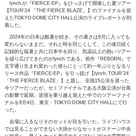
lynch.が『FIERCE-EP』をひっさげて開催した夏ツアー
【TOUR’24 「THE FIERCE BLAZE」】のファイナルを迎
えたTOKYO DOME CITY HALL公演のライブレポートが到
着した。
2024年の日本は酷暑が続き、その暑さは9月に入っても
変わらないままだ。それと時を同じくして、この連日続く
記録的な猛暑と共に日本中を回り、気温以上の熱いツアー
を繰り広げてきたのがlynch.である。前作『REBORN』で
文字通り生まれ変わった彼らにとって約一年ぶりとなるリ
リース作品『FIERCE-EP』を引っ提げ【lynch. TOUR’24
「THE FIERCE BLAZE」】と題し、全国15公演を巡った
今ツアーだったが、セミファイナルである大阪公演が台風
の影響で延期。逆境を乗り越え迎えた中でのツアーファイ
ナルを9月4日、東京・TOKYO DOME CITY HALLにて行
った。
会場に入るなりそのセットが目を引いた。ライブハウス
では見ることができない大掛かりなセットがステージ中央