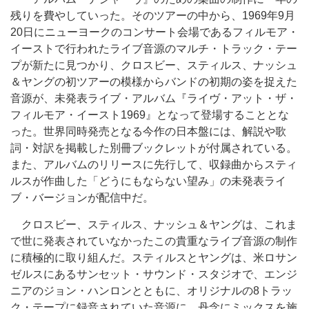
残りを費やしていった。そのツアーの中から、1969年9月
20日にニューヨークのコンサート会場であるフィルモア・
イーストで行われたライブ音源のマルチ・トラック・テー
プが新たに見つかり、クロスビー、スティルス、ナッシュ
＆ヤングの初ツアーの模様からバンドの初期の姿を捉えた
音源が、未発表ライブ・アルバム『ライヴ・アット・ザ・
フィルモア・イースト1969』となって登場することとな
った。世界同時発売となる今作の日本盤には、解説や歌
詞・対訳を掲載した別冊ブックレットが付属されている。
また、アルバムのリリースに先行して、収録曲からスティ
ルスが作曲した「どうにもならない望み」の未発表ライ
ブ・バージョンが配信中だ。
クロスビー、スティルス、ナッシュ＆ヤングは、これま
で世に発表されていなかったこの貴重なライブ音源の制作
に積極的に取り組んだ。スティルスとヤングは、米ロサン
ゼルスにあるサンセット・サウンド・スタジオで、エンジ
ニアのジョン・ハンロンとともに、オリジナルの8トラッ
ク・テープに録音されていた音源に、丹念にミックスを施