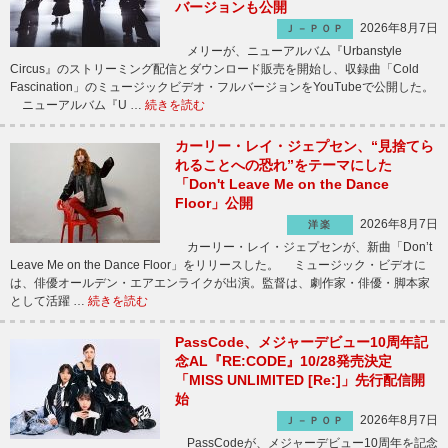
バージョンも公開
2026年8月7日
Ｊ－ＰＯＰ
メリーが、ニューアルバム『Urbanstyle
Circus』のストリーミング配信とダウンロード販売を開始し、収録曲「Cold
Fascination」のミュージックビデオ・フルバージョンをYouTubeで公開した。
ニューアルバム『U …
続きを読む
カーリー・レイ・ジェプセン、“見捨てら
れることへの恐れ”をテーマにした
「Don't Leave Me on the Dance
Floor」公開
2026年8月7日
洋楽
カーリー・レイ・ジェプセンが、新曲「Don’t
Leave Me on the Dance Floor」をリリースした。 ミュージック・ビデオに
は、俳優オールデン・エアエンライクが出演。監督は、劇作家・俳優・脚本家
として活躍 …
続きを読む
PassCode、メジャーデビュー10周年記
念AL『RE:CODE』10/28発売決定
「MISS UNLIMITED [Re:]」先行配信開
始
2026年8月7日
Ｊ－ＰＯＰ
PassCodeが、メジャーデビュー10周年を記念