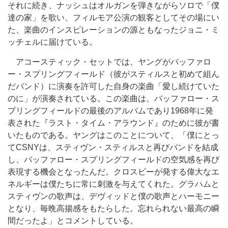
それに続き、ナッシュはオルガンを弾きながらソロで「僕
達の家」を歌い、フィルモア公演の観客としてその場にい
た、楽曲のインスピレーションの源ともなったジョニ・ミ
ッチェルに届けている。
アコースティック・セットでは、ヤングがバッファロ
ー・スプリングフィールド（彼がスティルスと初めて組ん
だバンド）に演奏を許可した自身の楽曲「愛し続けていた
のに」が演奏されている。この楽曲は、バッファロー・ス
プリングフィールドの最後のアルバムであり1968年に発
表された『ラスト・タイム・アラウンド』のために彼が書
いたものである。ヤングはこのことについて、「僕にとっ
てCSNYは、スティヴン・スティルスと再びバンドを結成
し、バッファロー・スプリングフィールドの空気感を再び
表現する機会となったんだ。クロスビーが発する偉大なエ
ネルギーは僕たちに常に刺激を与えてくれた。グラハムと
スティヴンの歌声は、デヴィッドと僕の歌声とハーモニー
となり、毎晩高揚感をもたらした。忘れられない最高の瞬
間だったよ」とコメントしている。