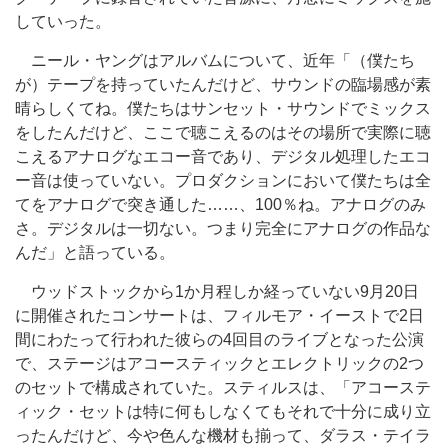
していった。
ニール・ヤングはアルバムについて、近年「（僕たち
が）テープを持っていたんだけど、サウンドの臨場感が素
晴らしくてね。僕たちはサンセット・サウンドでミックス
をしたんだけど、ここで聴こえるのはその場所で実際に聴
こえるアナログなエコー音であり、デジタル処理したエコ
ー音は使っていない。プロダクションにおいて僕たちは全
てをアナログで突き通した……、100％ね。アナログのみ
さ。デジタルは一切ない。つまり完全にアナログの作品な
んだ」と語っている。
ウッドストックから1か月程しか経っていない9月20日
に開催されたコンサートは、フィルモア・イーストで2日
間にわたって行われた彼らの4回目のライブとなった公演
で、ステージはアコースティックとエレクトリックの2つ
のセットで構成されていた。スティルスは、「アコーステ
ィック・セットは特に何もしなくてもそれで十分に成り立
ったんだけど、今や色んな機材も揃って、ダラス・テイラ