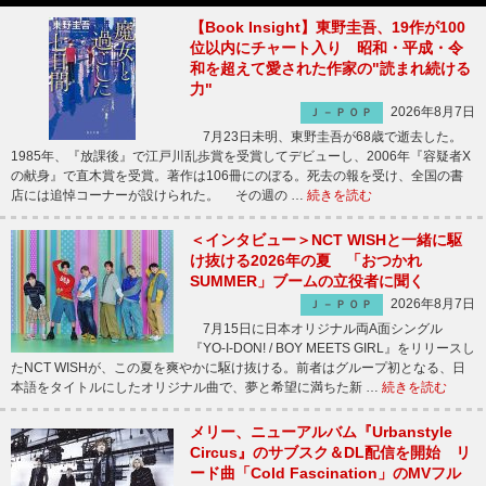
【Book Insight】東野圭吾、19作が100
位以内にチャート入り 昭和・平成・令
和を超えて愛された作家の"読まれ続ける
力"
2026年8月7日
Ｊ－ＰＯＰ
7月23日未明、東野圭吾が68歳で逝去した。
1985年、『放課後』で江戸川乱歩賞を受賞してデビューし、2006年『容疑者X
の献身』で直木賞を受賞。著作は106冊にのぼる。死去の報を受け、全国の書
店には追悼コーナーが設けられた。 その週の …
続きを読む
＜インタビュー＞NCT WISHと一緒に駆
け抜ける2026年の夏 「おつかれ
SUMMER」ブームの立役者に聞く
2026年8月7日
Ｊ－ＰＯＰ
7月15日に日本オリジナル両A面シングル
『YO-I-DON! / BOY MEETS GIRL』をリリースし
たNCT WISHが、この夏を爽やかに駆け抜ける。前者はグループ初となる、日
本語をタイトルにしたオリジナル曲で、夢と希望に満ちた新 …
続きを読む
メリー、ニューアルバム『Urbanstyle
Circus』のサブスク＆DL配信を開始 リ
ード曲「Cold Fascination」のMVフル