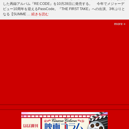
した再録アルバム『RE:CODE』を10月28日に発売する。 今年でメジャーデ
ビュー10周年を迎えるPassCode。『THE FIRST TAKE』への出演、3年ぶりと
なる【SUMME …
続きを読む
more »