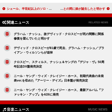
シェール、半世紀以上のソロ・キャリアから人気曲を集めたベスト盤『フォーエヴァー～ザ・ベスト～』発売決定
デイヴ・グロール、妻ではない女性との間に娘が誕生したと明かす
関連ニュース
RELATED NEWS
グラハム・ナッシュ、故デヴィッド・クロスビーが死の間際に関係
修復を望んでいたと明かす
デヴィッド・クロスビーが81歳で死去、グラハム・ナッシュ／ブラ
イアン・ウィルソンらが追悼
クロスビー、スティルス、ナッシュ＆ヤングの『デジャ・ヴ』50周
年記念DX盤発売決定
ニール・ヤング・ウィズ・クレイジー・ホース、初期代表曲の未発
表ver.を収めた『アーリー・デイズ』日本盤が発売決定
ニール・ヤング・ウィズ・クレイジー・ホース、最新アルバム『フ
ァッキン・アップ』を4/26に発売
音楽ニュース
MUSIC NEWS