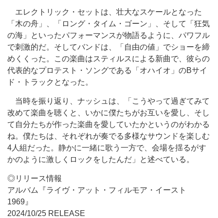
エレクトリック・セットは、壮大なスケールとなった
「木の舟」、「ロング・タイム・ゴーン」、そして「狂気
の海」といったパフォーマンスが物語るように、パワフル
で刺激的だ。そしてバンドは、「自由の値」でショーを締
めくくった。この楽曲はスティルスによる新曲で、彼らの
代表的なプロテスト・ソングである「オハイオ」のBサイ
ド・トラックとなった。
当時を振り返り、ナッシュは、「こうやって過ぎてみて
改めて楽曲を聴くと、いかに僕たちがお互いを愛し、そし
て自分たちが作った楽曲を愛していたかというのがわかる
ね。僕たちは、それぞれが奏でる多様なサウンドを楽しむ
4人組だった。静かに一緒に歌う一方で、会場を揺るがす
かのように激しくロックをしたんだ」と述べている。
◎リリース情報
アルバム『ライヴ・アット・フィルモア・イースト
1969』
2024/10/25 RELEASE