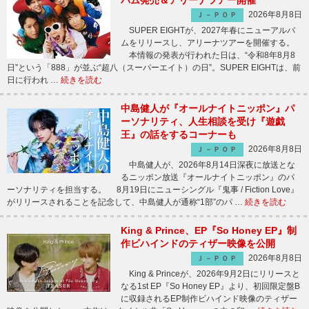
バム発売＆アリーナツアー開催
2026年8月8日
Ｊ－ＰＯＰ
SUPER EIGHTが、2027年春にニューアルバ
ムをリリースし、アリーナツアーを開催する。
本情報の発表が行われた日は、“令和8年8月8
日”という「888」が並ぶ“超八（スーパーエイト）の日”。SUPER EIGHTは、前
日に行われ …
続きを読む
中島健人が『オールナイトニッポン』パ
ーソナリティ、人生相談を受け『遊戯
王』の話をするコーナーも
2026年8月8日
Ｊ－ＰＯＰ
中島健人が、2026年8月14日深夜に放送とな
るニッポン放送『オールナイトニッポン』のパ
ーソナリティを担当する。 8月19日にニューシングル『鬼事 / Fiction Love』
がリリースされることを記念して、中島健人が通称“1部”のパ …
続きを読む
King & Prince、EP『So Honey EP』制
作ビハインドのティザー映像を公開
2026年8月8日
Ｊ－ＰＯＰ
King & Princeが、2026年9月2日にリリースと
なる1st EP『So Honey EP』より、初回限定盤B
に収録されるEP制作ビハインド映像のティザー