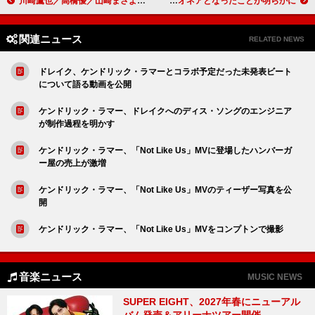
川崎鷹也／高橋優／山崎まさよしらが出演、【Chillin’ Vibes 2024】プレイガイド先行本日開始
セレーナ・ゴメス、ビリオネアとなったことが明らかに
関連ニュース
RELATED NEWS
ドレイク、ケンドリック・ラマーとコラボ予定だった未発表ビート
について語る動画を公開
ケンドリック・ラマー、ドレイクへのディス・ソングのエンジニア
が制作過程を明かす
ケンドリック・ラマー、「Not Like Us」MVに登場したハンバーガ
ー屋の売上が激増
ケンドリック・ラマー、「Not Like Us」MVのティーザー写真を公
開
ケンドリック・ラマー、「Not Like Us」MVをコンプトンで撮影
音楽ニュース
MUSIC NEWS
SUPER EIGHT、2027年春にニューアル