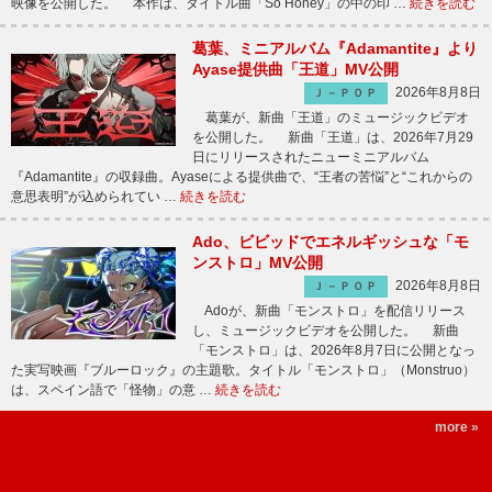
映像を公開した。 本作は、タイトル曲「So Honey」の中の印 …
続きを読む
葛葉、ミニアルバム『Adamantite』より
Ayase提供曲「王道」MV公開
2026年8月8日
Ｊ－ＰＯＰ
葛葉が、新曲「王道」のミュージックビデオ
を公開した。 新曲「王道」は、2026年7月29
日にリリースされたニューミニアルバム
『Adamantite』の収録曲。Ayaseによる提供曲で、“王者の苦悩”と“これからの
意思表明”が込められてい …
続きを読む
Ado、ビビッドでエネルギッシュな「モ
ンストロ」MV公開
2026年8月8日
Ｊ－ＰＯＰ
Adoが、新曲「モンストロ」を配信リリース
し、ミュージックビデオを公開した。 新曲
「モンストロ」は、2026年8月7日に公開となっ
た実写映画『ブルーロック』の主題歌。タイトル「モンストロ」（Monstruo）
は、スペイン語で「怪物」の意 …
続きを読む
more »