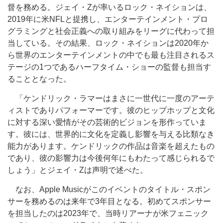
督を務める。ジェイ・Zが率いるロック・ネイションは、
2019年に米NFLと提携し、エンターテインメント・プロ
グラミングと社会正義への取り組みをリーグ
に代わって
担
当している。その結果、ロック・ネイションは2020年か
ら世界のエンターテインメントの中でも最も注目されるス
テージの1つであるハーフタイム・ショーの監督も担当す
ることとなった。
「ケンドリック・ラマーは
まさ
に一世代に一度のアーテ
ィストでありパフォーマーです。彼のヒップホップと文化
に対する深い愛情がその芸術的ビジョンを形作っていま
す。彼には、世界的に文化を定義し影響を与える比類なき
能力があります。ケンドリックの作品は音楽を超えたもの
であり、彼の影響力は今後何年にもわたって感じられるで
しょう」とジェイ・Zは声明で述べた。
なお、Apple Musicがこのイベントのタイトル・スポン
サーを務めるのは来年で3年目となる。初めてスポンサー
を担当したのは2023年で、当時リアーナが米フェニック