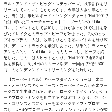
ラル・アンド・ザ・ビッグ・ステッパーズ』以来新作をリ
リースしていないにもかかわらず、今年は大きな年となっ
た。春には、米ビルボード・ソング・チャート“Hot 100”で
1位に輝いた
フューチャーとメトロ・ブーミンの
「Like
That」にゲストとして参加し、これがきっかけで
注目を浴
びた
ドレイクとのラップ・ビーフが始まった。2人のヒッ
プホップ界の巨人は、数年ぶりとなる熱いバトルを繰り広
げ、ディス・トラックを飛ばしあった。結果的にラマーが
アンセム的な「Not Like Us」をリリースし、ビーフは終
息した。この曲は大ヒットとなり、“Hot 100”で
通算2週
1
位を獲得し、5月4日のリリース以来、米国内で7億6,500
万回のオンデマンド・ストリーミングを記録した。
【スーパーボウル】のハーフタイム・ショーは、米ニュ
ー・オーリンズのシーザーズ・スーパードームから米フォ
ックスで生中継される。また、ロック・ネイションがショ
ーのプログラ
ミング
を担当するのは6年目となり、ジェシ
ー・コリンズと共にショーをエグゼクティブ・プロデュー
スし、DPSがプロデュース、ハミッシュ・ハミルトンが監