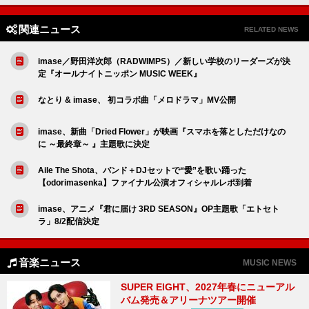
関連ニュース
RELATED NEWS
imase／野田洋次郎（RADWIMPS）／新しい学校のリーダーズが決
定『オールナイトニッポン MUSIC WEEK』
なとり & imase、 初コラボ曲「メロドラマ」MV公開
imase、新曲「Dried Flower」が映画『スマホを落としただけなの
に ～最終章～ 』主題歌に決定
Aile The Shota、バンド＋DJセットで“愛”を歌い踊った
【odorimasenka】ファイナル公演オフィシャルレポ到着
imase、アニメ『君に届け 3RD SEASON』OP主題歌「エトセト
ラ」8/2配信決定
音楽ニュース
MUSIC NEWS
SUPER EIGHT、2027年春にニューアル
バム発売＆アリーナツアー開催