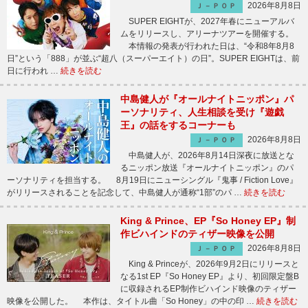
2026年8月8日
Ｊ－ＰＯＰ
SUPER EIGHTが、2027年春にニューアルバ
ムをリリースし、アリーナツアーを開催する。
本情報の発表が行われた日は、“令和8年8月8
日”という「888」が並ぶ“超八（スーパーエイト）の日”。SUPER EIGHTは、前
日に行われ …
続きを読む
中島健人が『オールナイトニッポン』パ
ーソナリティ、人生相談を受け『遊戯
王』の話をするコーナーも
2026年8月8日
Ｊ－ＰＯＰ
中島健人が、2026年8月14日深夜に放送とな
るニッポン放送『オールナイトニッポン』のパ
ーソナリティを担当する。 8月19日にニューシングル『鬼事 / Fiction Love』
がリリースされることを記念して、中島健人が通称“1部”のパ …
続きを読む
King & Prince、EP『So Honey EP』制
作ビハインドのティザー映像を公開
2026年8月8日
Ｊ－ＰＯＰ
King & Princeが、2026年9月2日にリリースと
なる1st EP『So Honey EP』より、初回限定盤B
に収録されるEP制作ビハインド映像のティザー
映像を公開した。 本作は、タイトル曲「So Honey」の中の印 …
続きを読む