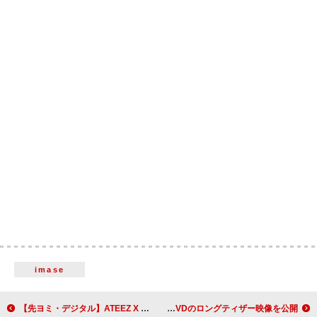
imase
【先ヨミ・デジタル】ATEEZ X BE:FIRST「Royal」DLソング首位走行中 INI／ミスチルが追う
Saucy Dog、【It Re:ARENA TOUR】ライブBlu-ray＆DVDのロングティザー映像を公開