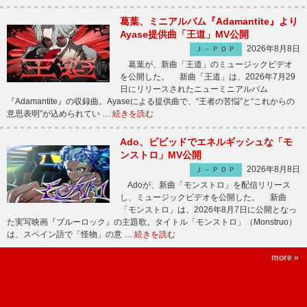
葛葉、ミニアルバム『Adamantite』より
Ayase提供曲「王道」MV公開
2026年8月8日
Ｊ－ＰＯＰ
葛葉が、新曲「王道」のミュージックビデオ
を公開した。 新曲「王道」は、2026年7月29
日にリリースされたニューミニアルバム
『Adamantite』の収録曲。Ayaseによる提供曲で、“王者の苦悩”と“これからの
意思表明”が込められてい …
続きを読む
Ado、ビビッドでエネルギッシュな「モ
ンストロ」MV公開
2026年8月8日
Ｊ－ＰＯＰ
Adoが、新曲「モンストロ」を配信リリース
し、ミュージックビデオを公開した。 新曲
「モンストロ」は、2026年8月7日に公開となっ
た実写映画『ブルーロック』の主題歌。タイトル「モンストロ」（Monstruo）
は、スペイン語で「怪物」の意 …
続きを読む
more »