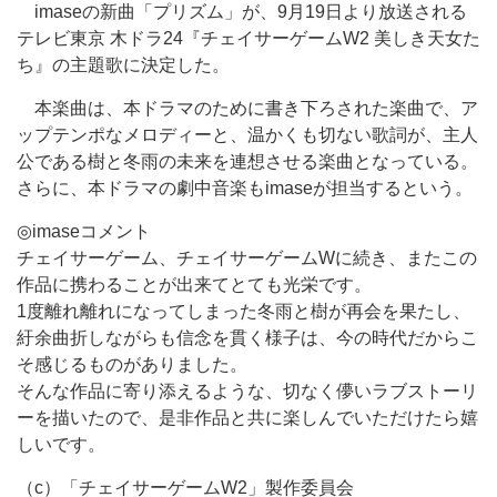
imaseの新曲「プリズム」が、9月19日より放送される
テレビ東京 木ドラ24『チェイサーゲームW2 美しき天女た
ち』の主題歌に決定した。
本楽曲は、本ドラマのために書き下ろされた楽曲で、ア
ップテンポなメロディーと、温かくも切ない歌詞が、主人
公である樹と冬雨の未来を連想させる楽曲となっている。
さらに、本ドラマの劇中音楽もimaseが担当するという。
◎imaseコメント
チェイサーゲーム、チェイサーゲームWに続き、またこの
作品に携わることが出来てとても光栄です。
1度離れ離れになってしまった冬雨と樹が再会を果たし、
紆余曲折しながらも信念を貫く様子は、今の時代だからこ
そ感じるものがありました。
そんな作品に寄り添えるような、切なく儚いラブストーリ
ーを描いたので、是非作品と共に楽しんでいただけたら嬉
しいです。
（c）「チェイサーゲームW2」製作委員会