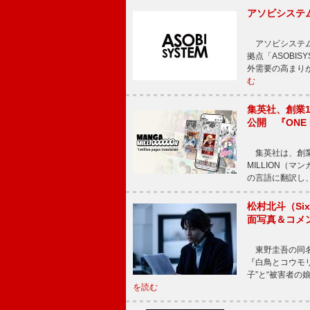
アソビシステム
アソビシステム
拠点「ASOBI
外需要の高まり
む
集英社、創業1
公開 『ONE
集英社は、創業
MILLION（
の言語に翻訳し
松村北斗（Si
面写真＆コメ
東野圭吾の同名小
『白鳥とコウモ
子”と“被害者の
を読む