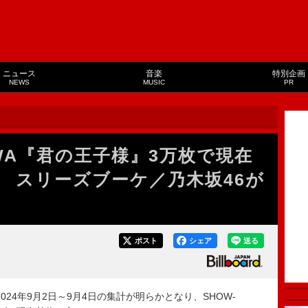
ニュース
音楽
特別企画
NEWS
MUSIC
PR
WA『君の王子様』3万枚で現在
 スリーズブーケ／乃木坂46が
ポスト
シェア
送る
24年9月2日～9月4日の集計が明らかとなり、SHOW-