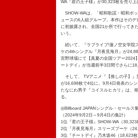
WA『君の王子様』が30,323枚を売
SHOW-WAは、「昭和歌謡・昭和ポ
ュースの6人組グループ。本作はそのデ
に初披露され、全国21か所で行ってき
いう。
続いて、『ラブライブ!蓮ノ空女学院
ケの4thシングル『月夜見海月』が24,
宮野球場にて【真夏の全国ツアー2024
ートデイ』が当週前半3日間でさらに18
そして、 TVアニメ『【推しの子】』
が16,698枚で4位に。9月4日発表のシング
たなにわ男子『コイスルヒカリ』は、発売
る。
◎Billboard JAPANシングル・セール
（2024年9月2日～9月4日の集計）
1位『君の王子様』SHOW-WA（30,32
2位『月夜見海月』スリーズブーケ（24,
3位『チートデイ』乃木坂46（18,623