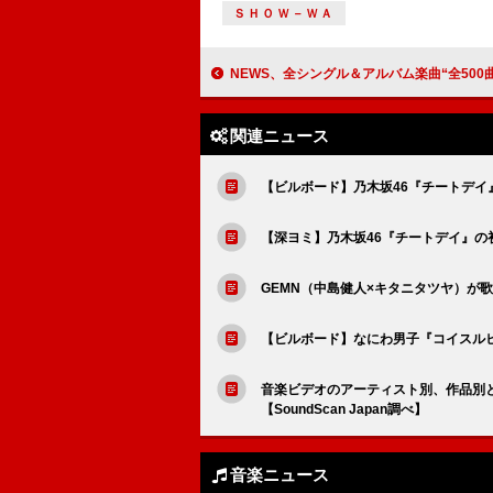
ＳＨＯＷ－ＷＡ
NEWS、全シングル＆アルバム楽曲“全500曲（499＋1）”サ
関連ニュース
【ビルボード】乃木坂46『チートデイ』
【深ヨミ】乃木坂46『チートデイ』の
GEMN（中島健人×キタニタツヤ）が
【ビルボード】なにわ男子『コイスルヒ
音楽ビデオのアーティスト別、作品別と
【SoundScan Japan調べ】
音楽ニュース