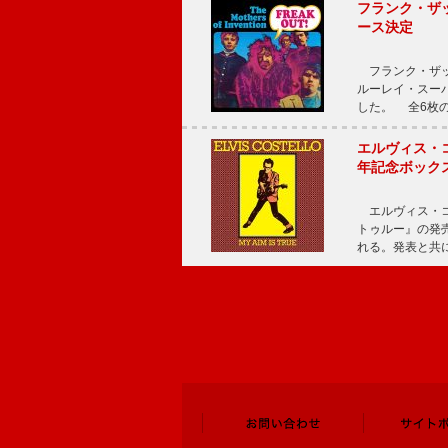
フランク・ザッ
ース決定
フランク・ザッ
ルーレイ・スー
した。 全6枚の
エルヴィス・
年記念ボックス
エルヴィス・コ
トゥルー』の発売
れる。発表と共