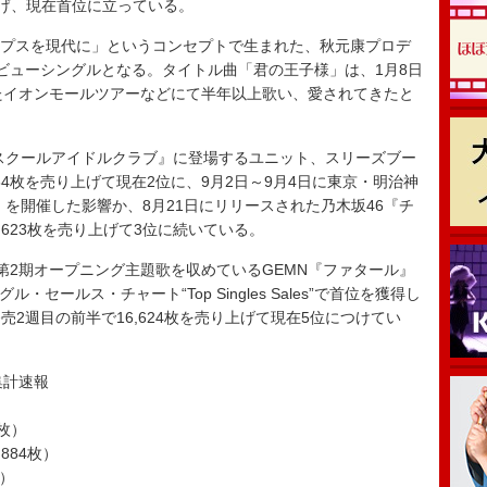
り上げ、現在首位に立っている。
ップスを現代に」というコンセプトで生まれた、秋元康プロデ
ビューシングルとなる。タイトル曲「君の王子様」は、1月8日
たイオンモールツアーなどにて半年以上歌い、愛されてきたと
スクールアイドルクラブ』に登場するユニット、スリーズブー
884枚を売り上げて現在2位に、9月2日～9月4日に東京・明治神
】を開催した影響か、8月21日にリリースされた乃木坂46『チ
,623枚を売り上げて3位に続いている。
第2期オープニング主題歌を収めているGEMN『ファタール』
ル・セールス・チャート“Top Singles Sales”で首位を獲得し
2週目の前半で16,624枚を売り上げて現在5位につけてい
ス集計速報
3枚）
884枚）
枚）