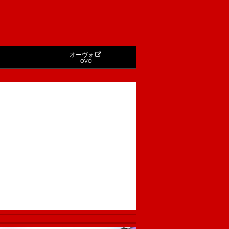
オーヴォ
OVO