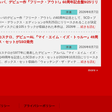
パ、デビュー作『フリーク・アウト!』60周年記念盤9/25リリ
2026年8月7日
洋楽
パのデビュー作『フリーク・アウト!』の60周年記念として、5CD＋ブ
パー・デラックス・エディションが9月25日にリリースされることが決定
ディスクに全105トラックが収録された本作は、2026年 …
続きを読む
コステロ、デビューAL『マイ・エイム・イズ・トゥルー』49周
・セットが10/2発売
2026年8月7日
洋楽
ステロが1977年に発表したデビュー・アルバム『マイ・エイム・イズ・
49周年を記念した5CDボックス・セットが2026年10月2日にリリースさ
に、ボックス・セット収録の「ウォッチング・ザ・ディテ …
続きを読む
more »