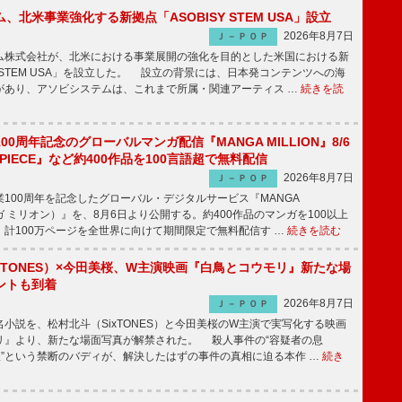
、北米事業強化する新拠点「ASOBISY STEM USA」設立
2026年8月7日
Ｊ－ＰＯＰ
株式会社が、北米における事業展開の強化を目的とした米国における新
SYSTEM USA」を設立した。 設立の背景には、日本発コンテンツへの海
があり、アソビシステムは、これまで所属・関連アーティス …
続きを読
00周年記念のグローバルマンガ配信『MANGA MILLION』8/6
 PIECE』など約400作品を100言語超で無料配信
2026年8月7日
Ｊ－ＰＯＰ
100周年を記念したグローバル・デジタルサービス『MANGA
マンガ ミリオン）』を、8月6日より公開する。約400作品のマンガを100以上
、計100万ページを全世界に向けて期間限定で無料配信す …
続きを読む
xTONES）×今田美桜、W主演映画『白鳥とコウモリ』新たな場
ントも到着
2026年8月7日
Ｊ－ＰＯＰ
説を、松村北斗（SixTONES）と今田美桜のW主演で実写化する映画
リ』より、新たな場面写真が解禁された。 殺人事件の“容疑者の息
娘”という禁断のバディが、解決したはずの事件の真相に迫る本作 …
続き