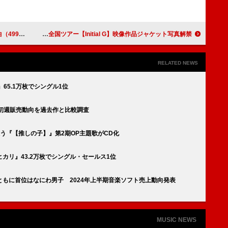
ブスク解禁へ
郷ひろみ、2024年最新全国ツアー【Initial G】映像作品ジャケット写真解禁
RELATED NEWS
65.1万枚でシングル1位
初週販売動向を過去作と比較調査
歌う『【推しの子】』第2期OP主題歌がCD化
カリ』43.2万枚でシングル・セールス1位
もに首位はなにわ男子 2024年上半期音楽ソフト売上動向発表
MUSIC NEWS