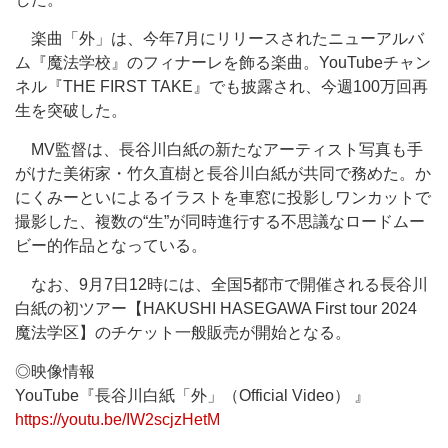
楽曲「外」は、今年7月にリリースされたニューアルバ
ム『魔法学校』のフィナーレを飾る楽曲。YouTubeチャン
ネル『THE FIRST TAKE』でも披露され、今週100万回再
生を突破した。
MV監督は、長谷川白紙の新たなアーティスト写真も手
がけた美術家・竹久直樹と長谷川白紙が共同で務めた。か
にくみーといによるイラストを車窓に投影しワンカットで
撮影した、複数の“生”が同時進行する不思議なロードムー
ビー的作品となっている。
なお、9月7日12時には、全国5都市で開催される長谷川
白紙の初ツアー【HAKUSHI HASEGAWA First tour 2024
魔法学区】のチケット一般販売が開始となる。
◎映像情報
YouTube『長谷川白紙「外」（Official Video） 』
https://youtu.be/IW2scjzHetM