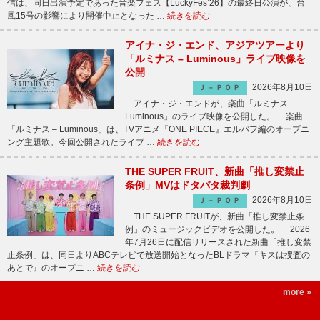
信は、同日出演予定であった音楽フェス【LuckyFes’26】の最終日公演が、台
風15号の影響により開催中止となった …
続きを読む
アイナ・ジ・エンド、アジアツアーより
「ルミナス – Luminous」ライブ映像を
公開
2026年8月10日
Ｊ－ＰＯＰ
アイナ・ジ・エンドが、楽曲「ルミナス –
Luminous」のライブ映像を公開した。 楽曲
「ルミナス – Luminous」は、TVアニメ『ONE PIECE』エルバフ編のオープニ
ング主題歌。今回公開されたライブ …
続きを読む
THE SUPER FRUIT、新曲「推し変禁止
条例」MVはドタバタ裁判劇
2026年8月10日
Ｊ－ＰＯＰ
THE SUPER FRUITが、新曲「推し変禁止条
例」のミュージックビデオを公開した。 2026
年7月26日に配信リリースされた新曲「推し変禁
止条例」は、同日よりABCテレビで放送開始となったBLドラマ『キスは捜査の
あとで』のオープニ …
続きを読む
more »