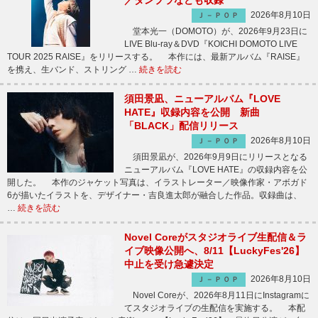
／ダンプラなども収録
2026年8月10日
Ｊ－ＰＯＰ
堂本光一（DOMOTO）が、2026年9月23日に
LIVE Blu-ray＆DVD『KOICHI DOMOTO LIVE
TOUR 2025 RAISE』をリリースする。 本作には、最新アルバム『RAISE』
を携え、生バンド、ストリング …
続きを読む
須田景凪、ニューアルバム『LOVE
HATE』収録内容を公開 新曲
「BLACK」配信リリース
2026年8月10日
Ｊ－ＰＯＰ
須田景凪が、2026年9月9日にリリースとなる
ニューアルバム『LOVE HATE』の収録内容を公
開した。 本作のジャケット写真は、イラストレーター／映像作家・アボガド
6が描いたイラストを、デザイナー・吉良進太郎が融合した作品。収録曲は、
…
続きを読む
Novel Coreがスタジオライブ生配信＆ラ
イブ映像公開へ、8/11【LuckyFes'26】
中止を受け急遽決定
2026年8月10日
Ｊ－ＰＯＰ
Novel Coreが、2026年8月11日にInstagramに
てスタジオライブの生配信を実施する。 本配