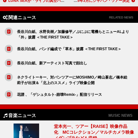
LUNA SEAが「ライブの真空パック」アンバサダーに就任
アメリカン・フットボール、2025年3月にジャパン・ツアー決定
関連ニュース
RELATED NEWS
長谷川白紙、水野良樹／加藤修平／ぷにぷに電機らとニューALより
「外」披露 ＜THE FIRST TAKE＞
長谷川白紙、バンド編成で「草木」披露 ＜THE FIRST TAKE＞
長谷川白紙、新アーティスト写真で顔出し
ネクライトーキー、対バンツアーにMOSHIMO／崎山蒼志／橋本絵
莉子が出演＆「北上のススメ」ライブ映像公開
花譜 、「ゲシュタルト-崩壊Remix-」配信リリース
音楽ニュース
MUSIC NEWS
堂本光一、ツアー【RAISE】映像作品
化 MCコレクション／マルチカメラ映像