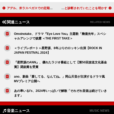
アデル、米ラスベガスでの定期公演終了後の予定を明かす
ザ・キュアーのロジャー・オドネル、稀なリンパ腫と診断されていたことを明かす
関連ニュース
RELATED NEWS
Omoinotake、ドラマ『Eye Love You』主題歌「幾億光年」スペシ
ャルアレンジで披露 ＜THE FIRST TAKE＞
＜ライブレポート＞星野源、8年ぶりのロッキン出演【ROCK IN
JAPAN FESTIVAL 2024】
『星野源のANN』、優れたラジオ番組として【第50回放送文化基金
賞】奨励賞を受賞
ano、新曲「愛してる、なんてね。」岡山天音が主演するドラマ風
MVプレミア公開へ
あの率いるI's、2024年いっぱいで解散「それぞれ音楽は続けていき
ます」
音楽ニュース
MUSIC NEWS