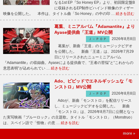
なる1st EP『So Honey EP』より、初回限定盤B
に収録されるEP制作ビハインド映像のティザー
映像を公開した。 本作は、タイトル曲「So Honey」の中の印 …
続きを読む
葛葉、ミニアルバム『Adamantite』より
Ayase提供曲「王道」MV公開
2026年8月8日
Ｊ－ＰＯＰ
葛葉が、新曲「王道」のミュージックビデオ
を公開した。 新曲「王道」は、2026年7月29
日にリリースされたニューミニアルバム
『Adamantite』の収録曲。Ayaseによる提供曲で、“王者の苦悩”と“これからの
意思表明”が込められてい …
続きを読む
Ado、ビビッドでエネルギッシュな「モ
ンストロ」MV公開
2026年8月8日
Ｊ－ＰＯＰ
Adoが、新曲「モンストロ」を配信リリース
し、ミュージックビデオを公開した。 新曲
「モンストロ」は、2026年8月7日に公開となっ
た実写映画『ブルーロック』の主題歌。タイトル「モンストロ」（Monstruo）
は、スペイン語で「怪物」の意 …
続きを読む
more »