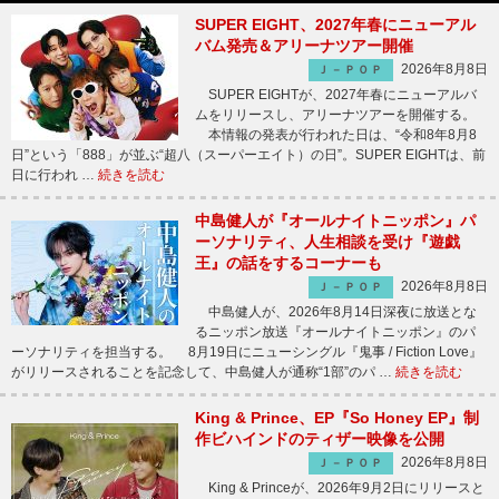
SUPER EIGHT、2027年春にニューアル
バム発売＆アリーナツアー開催
2026年8月8日
Ｊ－ＰＯＰ
SUPER EIGHTが、2027年春にニューアルバ
ムをリリースし、アリーナツアーを開催する。
本情報の発表が行われた日は、“令和8年8月8
日”という「888」が並ぶ“超八（スーパーエイト）の日”。SUPER EIGHTは、前
日に行われ …
続きを読む
中島健人が『オールナイトニッポン』パ
ーソナリティ、人生相談を受け『遊戯
王』の話をするコーナーも
2026年8月8日
Ｊ－ＰＯＰ
中島健人が、2026年8月14日深夜に放送とな
るニッポン放送『オールナイトニッポン』のパ
ーソナリティを担当する。 8月19日にニューシングル『鬼事 / Fiction Love』
がリリースされることを記念して、中島健人が通称“1部”のパ …
続きを読む
King & Prince、EP『So Honey EP』制
作ビハインドのティザー映像を公開
2026年8月8日
Ｊ－ＰＯＰ
King & Princeが、2026年9月2日にリリースと