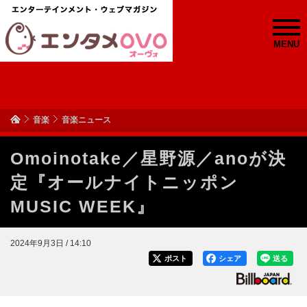
MENU
音楽
音楽ニュース
Omoinotake／星野源／anoが決
定『オールナイトニッポン
MUSIC WEEK』
2024年9月3日 / 14:10
ポスト
シェア
送る