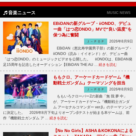
音楽ニュース
MUSIC NEWS
EBiDANの新グループ・iiONDO、デビュ
ー曲「はつ恋ONDO」MVで“良い温度”を
保つ為に奮闘
2026年8月9日
Ｊ－ＰＯＰ
EBiDAN（恵比寿学園男子部）の新グループ・
iiONDO（読み：イイオンド）が、デビュー曲
「はつ恋ONDO」のミュージックビデオを公開した。 iiONDOは、EBiDAN発
足15周年を記念したオーディション【EBiDAN THE AU …
続きを読む
ももクロ、アーケードカードゲーム『機
動戦士ガンダム』テーマソングを担当
2026年8月9日
Ｊ－ＰＯＰ
ももいろクローバーZの新曲「無 我 夢 中」
が、アーケードカードゲーム『機動戦士ガンダ
ム アーセナルコマンダー ver.β』のテーマソング
に決定した。 2026年8月下旬よりオープンβテストが始まる本ゲームは、前
作『機動戦士ガンダム ア …
続きを読む
【No No Girls】ASHA＆KOKONAによる