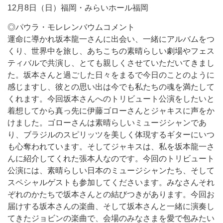
12月8日（日）福岡・みらいホール福岡
◎パウラ・モレレンバウムコメント
運命に導かれ坂本龍一さんに出会い、一緒にアルバムをつ
くり、世界中を旅し、あちこちの素晴らしい劇場やフェス
ティバルで共演し、とても親しくさせていただいてきまし
た。坂本さんと過ごした日々をまるで今日のことのように
感じますし、彼との思い出は今でも私たちの魂を満たして
くれます。今回坂本さんへのトリビュート公演をしたいと
着想してから真っ先に伊藤ゴローさんとジャキスに声をか
けました。ゴローさんは素晴らしいミュージシャンであ
り、ブラジルのスピリッツを美しく体現するギターにいつ
も心奪われています。そしてジャキスは、私を坂本龍一さ
んに紹介してくれた張本人なのです。今回のトリビュート
公演には、素晴らしい日本のミュージシャンたち、そして
スペシャルゲストも参加してくださいます。みなさんそれ
ぞれのかたちで坂本さんとの結びつきがあります。今回お
届けする坂本さんの楽曲、そして坂本さんと一緒に演奏し
てきたジョビンの楽曲で、会場のみなさまを愛で包みたい