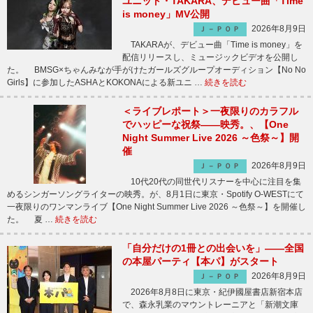
ユニット・TAKARA、デビュー曲「Time
is money」MV公開
2026年8月9日
Ｊ－ＰＯＰ
TAKARAが、デビュー曲「Time is money」を
配信リリースし、ミュージックビデオを公開し
た。 BMSG×ちゃんみなが手がけたガールズグループオーディション【No No
Girls】に参加したASHAとKOKONAによる新ユニ …
続きを読む
＜ライブレポート＞一夜限りのカラフル
でハッピーな祝祭――映秀。、【One
Night Summer Live 2026 ～色祭～】開
催
2026年8月9日
Ｊ－ＰＯＰ
10代20代の同世代リスナーを中心に注目を集
めるシンガーソングライターの映秀。が、8月1日に東京・Spotify O-WESTにて
一夜限りのワンマンライブ【One Night Summer Live 2026 ～色祭～】を開催し
た。 夏 …
続きを読む
「自分だけの1冊との出会いを」――全国
の本屋パーティ【本パ】がスタート
2026年8月9日
Ｊ－ＰＯＰ
2026年8月8日に東京・紀伊國屋書店新宿本店
で、森永乳業のマウントレーニアと「新潮文庫