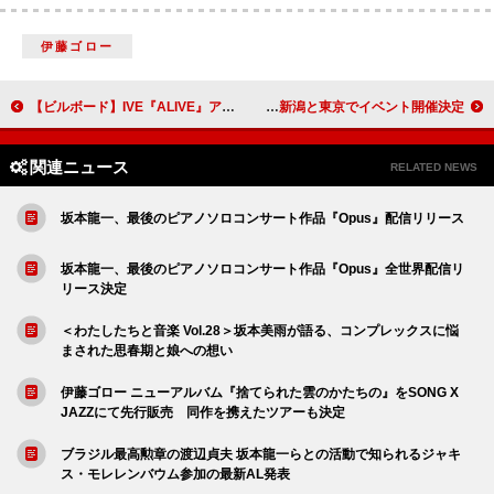
伊藤ゴロー
【ビルボード】IVE『ALIVE』アルバム・セールス首位 BE:FIRST『2:BE』が続く
ANCHANG（SEX MACHINEGUNS）がMCのレギュラーラジオFM新潟『佐渡に恋っちゃ！佐渡トキロック保護センター』、新潟と東京でイベント開催決定
関連ニュース
RELATED NEWS
坂本龍一、最後のピアノソロコンサート作品『Opus』配信リリース
坂本龍一、最後のピアノソロコンサート作品『Opus』全世界配信リ
リース決定
＜わたしたちと音楽 Vol.28＞坂本美雨が語る、コンプレックスに悩
まされた思春期と娘への想い
伊藤ゴロー ニューアルバム『捨てられた雲のかたちの』をSONG X
JAZZにて先行販売 同作を携えたツアーも決定
ブラジル最高勲章の渡辺貞夫 坂本龍一らとの活動で知られるジャキ
ス・モレレンバウム参加の最新AL発表