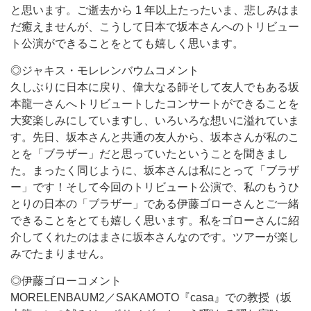
と思います。ご逝去から 1 年以上たったいま、悲しみはま
だ癒えませんが、こうして日本で坂本さんへのトリビュー
ト公演ができることをとても嬉しく思います。
◎ジャキス・モレレンバウムコメント
久しぶりに日本に戻り、偉大なる師そして友人でもある坂
本龍一さんへトリビュートしたコンサートができることを
大変楽しみにしていますし、いろいろな想いに溢れていま
す。先日、坂本さんと共通の友人から、坂本さんが私のこ
とを「ブラザー」だと思っていたということを聞きまし
た。まったく同じように、坂本さんは私にとって「ブラザ
ー」です！そして今回のトリビュート公演で、私のもうひ
とりの日本の「ブラザー」である伊藤ゴローさんとご一緒
できることをとても嬉しく思います。私をゴローさんに紹
介してくれたのはまさに坂本さんなのです。ツアーが楽し
みでたまりません。
◎伊藤ゴローコメント
MORELENBAUM2／SAKAMOTO『casa』での教授（坂