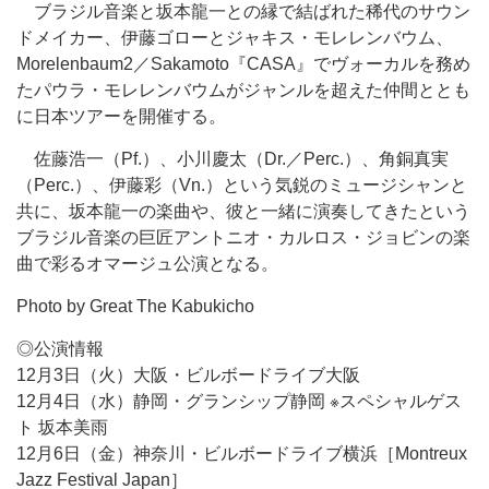
ブラジル音楽と坂本龍一との縁で結ばれた稀代のサウン
ドメイカー、伊藤ゴローとジャキス・モレレンバウム、
Morelenbaum2／Sakamoto『CASA』でヴォーカルを務め
たパウラ・モレレンバウムがジャンルを超えた仲間ととも
に日本ツアーを開催する。
佐藤浩一（Pf.）、小川慶太（Dr.／Perc.）、角銅真実
（Perc.）、伊藤彩（Vn.）という気鋭のミュージシャンと
共に、坂本龍一の楽曲や、彼と一緒に演奏してきたという
ブラジル音楽の巨匠アントニオ・カルロス・ジョビンの楽
曲で彩るオマージュ公演となる。
Photo by Great The Kabukicho
◎公演情報
12月3日（火）大阪・ビルボードライブ大阪
12月4日（水）静岡・グランシップ静岡 ※スペシャルゲス
ト 坂本美雨
12月6日（金）神奈川・ビルボードライブ横浜［Montreux
Jazz Festival Japan］