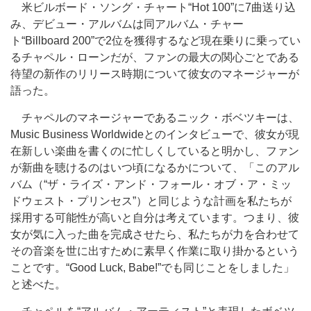
米ビルボード・ソング・チャート“Hot 100”に7曲送り込
み、デビュー・アルバムは同アルバム・チャー
ト“Billboard 200”で2位を獲得するなど現在乗りに乗ってい
るチャペル・ローンだが、ファンの最大の関心ごとである
待望の新作のリリース時期について彼女のマネージャーが
語った。
チャペルのマネージャーであるニック・ボベツキーは、
Music Business Worldwideとのインタビューで、彼女が現
在新しい楽曲を書くのに忙しくしていると明かし、ファン
が新曲を聴けるのはいつ頃になるかについて、「このアル
バム（“ザ・ライズ・アンド・フォール・オブ・ア・ミッ
ドウェスト・プリンセス”）と同じような計画を私たちが
採用する可能性が高いと自分は考えています。つまり、彼
女が気に入った曲を完成させたら、私たちが力を合わせて
その音楽を世に出すために素早く作業に取り掛かるという
ことです。“Good Luck, Babe!”でも同じことをしました」
と述べた。