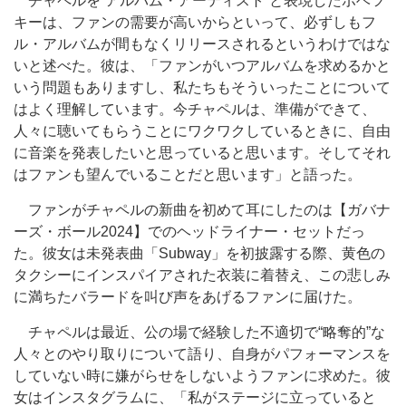
チャペルを“アルバム・アーティスト”と表現したボベツ
キーは、ファンの需要が高いからといって、必ずしもフ
ル・アルバムが間もなくリリースされるというわけではな
いと述べた。彼は、「ファンがいつアルバムを求めるかと
いう問題もありますし、私たちもそういったことについて
はよく理解しています。今チャペルは、準備ができて、
人々に聴いてもらうことにワクワクしているときに、自由
に音楽を発表したいと思っていると思います。そしてそれ
はファンも望んでいることだと思います」と語った。
ファンがチャペルの新曲を初めて耳にしたのは【ガバナ
ーズ・ボール2024】でのヘッドライナー・セットだっ
た。彼女は未発表曲「Subway」を初披露する際、黄色の
タクシーにインスパイアされた衣装に着替え、この悲しみ
に満ちたバラードを叫び声をあげるファンに届けた。
チャペルは最近、公の場で経験した不適切で“略奪的”な
人々とのやり取りについて語り、自身がパフォーマンスを
していない時に嫌がらせをしないようファンに求めた。彼
女はインスタグラムに、「私がステージに立っていると