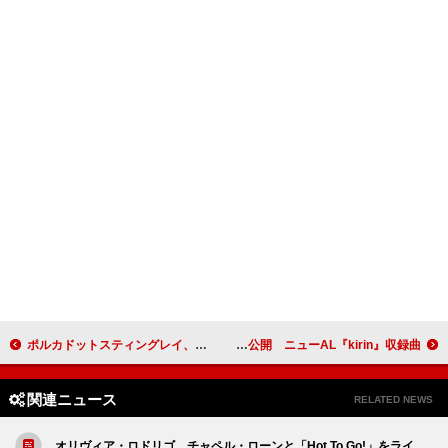
ポルカドットスティングレイ、新曲「アウト」自身初となる全編演奏シーンのみで構成されたMV公開
リーガルリリー、杉咲花主演の新曲「ムーンライトリバース」MV公開 ニューAL『kirin』収録曲
関連ニュース
RELATED NEWS
オリヴィア・ロドリゴ、チャペル・ローンと「Hot To Go!」をライ