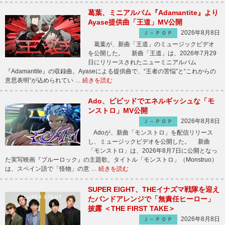
葛葉、ミニアルバム『Adamantite』より
Ayase提供曲「王道」MV公開
2026年8月8日
Ｊ－ＰＯＰ
葛葉が、新曲「王道」のミュージックビデオ
を公開した。 新曲「王道」は、2026年7月29
日にリリースされたニューミニアルバム
『Adamantite』の収録曲。Ayaseによる提供曲で、“王者の苦悩”と“これからの
意思表明”が込められてい …
続きを読む
Ado、ビビッドでエネルギッシュな「モ
ンストロ」MV公開
2026年8月8日
Ｊ－ＰＯＰ
Adoが、新曲「モンストロ」を配信リリース
し、ミュージックビデオを公開した。 新曲
「モンストロ」は、2026年8月7日に公開となっ
た実写映画『ブルーロック』の主題歌。タイトル「モンストロ」（Monstruo）
は、スペイン語で「怪物」の意 …
続きを読む
SUPER EIGHT、THEイナズマ戦隊を迎え
たバンドアレンジで「無責任ヒーロー」
披露 ＜THE FIRST TAKE＞
2026年8月8日
Ｊ－ＰＯＰ