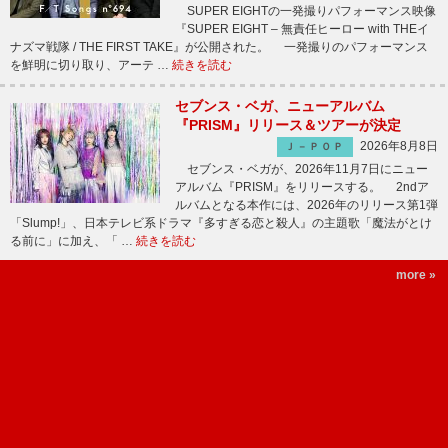
SUPER EIGHTの一発撮りパフォーマンス映像
『SUPER EIGHT – 無責任ヒーロー with THEイ
ナズマ戦隊 / THE FIRST TAKE』が公開された。 一発撮りのパフォーマンス
を鮮明に切り取り、アーテ …
続きを読む
セブンス・ベガ、ニューアルバム
『PRISM』リリース＆ツアーが決定
2026年8月8日
Ｊ－ＰＯＰ
セブンス・ベガが、2026年11月7日にニュー
アルバム『PRISM』をリリースする。 2ndア
ルバムとなる本作には、2026年のリリース第1弾
「Slump!」、日本テレビ系ドラマ『多すぎる恋と殺人』の主題歌「魔法がとけ
る前に」に加え、「 …
続きを読む
more »