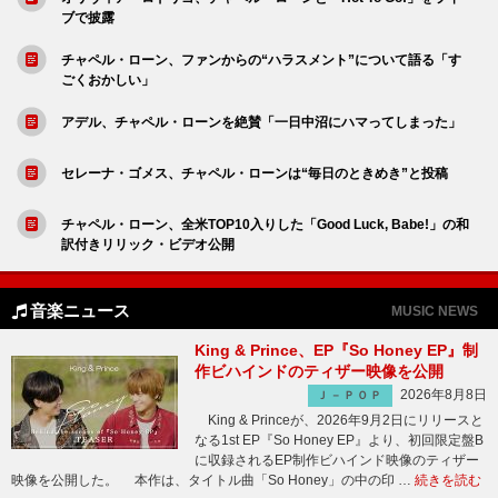
ブで披露
チャペル・ローン、ファンからの“ハラスメント”について語る「す
ごくおかしい」
アデル、チャペル・ローンを絶賛「一日中沼にハマってしまった」
セレーナ・ゴメス、チャペル・ローンは“毎日のときめき”と投稿
チャペル・ローン、全米TOP10入りした「Good Luck, Babe!」の和
訳付きリリック・ビデオ公開
音楽ニュース
MUSIC NEWS
King & Prince、EP『So Honey EP』制
作ビハインドのティザー映像を公開
2026年8月8日
Ｊ－ＰＯＰ
King & Princeが、2026年9月2日にリリースと
なる1st EP『So Honey EP』より、初回限定盤B
に収録されるEP制作ビハインド映像のティザー
映像を公開した。 本作は、タイトル曲「So Honey」の中の印 …
続きを読む