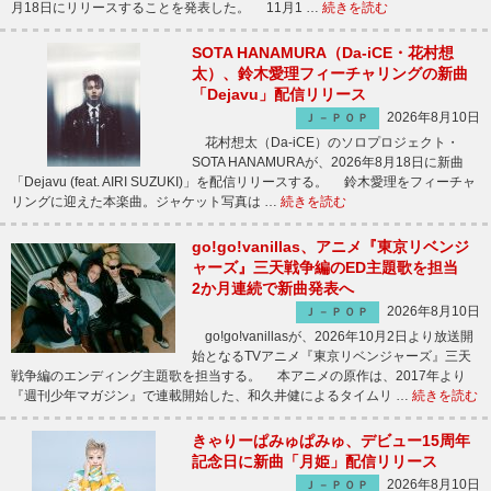
月18日にリリースすることを発表した。 11月1 …
続きを読む
SOTA HANAMURA（Da-iCE・花村想
太）、鈴木愛理フィーチャリングの新曲
「Dejavu」配信リリース
2026年8月10日
Ｊ－ＰＯＰ
花村想太（Da-iCE）のソロプロジェクト・
SOTA HANAMURAが、2026年8月18日に新曲
「Dejavu (feat. AIRI SUZUKI)」を配信リリースする。 鈴木愛理をフィーチャ
リングに迎えた本楽曲。ジャケット写真は …
続きを読む
go!go!vanillas、アニメ『東京リベンジ
ャーズ』三天戦争編のED主題歌を担当
2か月連続で新曲発表へ
2026年8月10日
Ｊ－ＰＯＰ
go!go!vanillasが、2026年10月2日より放送開
始となるTVアニメ『東京リベンジャーズ』三天
戦争編のエンディング主題歌を担当する。 本アニメの原作は、2017年より
『週刊少年マガジン』で連載開始した、和久井健によるタイムリ …
続きを読む
きゃりーぱみゅぱみゅ、デビュー15周年
記念日に新曲「月姫」配信リリース
2026年8月10日
Ｊ－ＰＯＰ