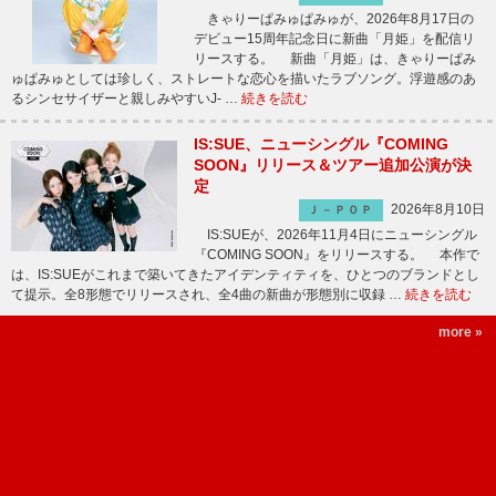
きゃりーぱみゅぱみゅが、2026年8月17日の
デビュー15周年記念日に新曲「月姫」を配信リ
リースする。 新曲「月姫」は、きゃりーぱみ
ゅぱみゅとしては珍しく、ストレートな恋心を描いたラブソング。浮遊感のあ
るシンセサイザーと親しみやすいJ- …
続きを読む
IS:SUE、ニューシングル『COMING
SOON』リリース＆ツアー追加公演が決
定
2026年8月10日
Ｊ－ＰＯＰ
IS:SUEが、2026年11月4日にニューシングル
『COMING SOON』をリリースする。 本作で
は、IS:SUEがこれまで築いてきたアイデンティティを、ひとつのブランドとし
て提示。全8形態でリリースされ、全4曲の新曲が形態別に収録 …
続きを読む
more »