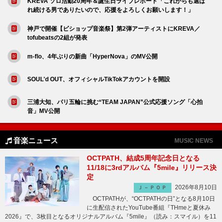
KREVA ソロ活動20周年＆誕生日ライブレポート「これからも選ば
れ続ける男でありたいので、応援をよろしくお願いします！」
神戸で開催【ビショップ音楽祭】第2弾アーティストにKREVA／
tofubeatsの2組が発表
m-flo、4年ぶりの新曲「HyperNova」のMV公開
SOUL'd OUT、オフィシャルTikTokアカウントを開設
三浦大知、パリ五輪に挑む“TEAM JAPAN”公式応援ソング「心拍
音」MV公開
音楽ニュース
MUSIC NEWS
OCTPATH、結成5周年記念日となる
11/18に3rdアルバム『5mile』リリース決
定
2026年8月10日
Ｊ－ＰＯＰ
OCTPATHが、“OCTPATHの日”となる8月10日
に生配信されたYouTube番組『THmeと夏休み
2026』で、3枚目となるオリジナルアルバム『5mile』（読み：スマイル）を11