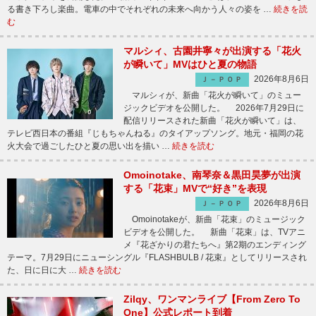
る書き下ろし楽曲。電車の中でそれぞれの未来へ向かう人々の姿を …
続きを読
む
マルシィ、古園井寧々が出演する「花火
が瞬いて」MVはひと夏の物語
2026年8月6日
Ｊ－ＰＯＰ
マルシィが、新曲「花火が瞬いて」のミュー
ジックビデオを公開した。 2026年7月29日に
配信リリースされた新曲「花火が瞬いて」は、
テレビ西日本の番組『じもちゃんねる』のタイアップソング。地元・福岡の花
火大会で過ごしたひと夏の思い出を描い …
続きを読む
Omoinotake、南琴奈＆黒田昊夢が出演
する「花束」MVで“好き”を表現
2026年8月6日
Ｊ－ＰＯＰ
Omoinotakeが、新曲「花束」のミュージック
ビデオを公開した。 新曲「花束」は、TVアニ
メ『花ざかりの君たちへ』第2期のエンディング
テーマ。7月29日にニューシングル『FLASHBULB / 花束』としてリリースされ
た、日に日に大 …
続きを読む
Zilqy、ワンマンライブ【From Zero To
One】公式レポート到着