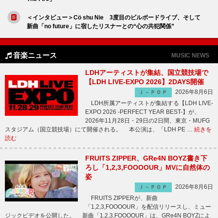
＜インタビュー＞Cö shu Nie 3度目のビルボードライブ、そして
新曲「no future」に宿したリスナーとの“心の共犯関係”
音楽ニュース
MUSIC NEWS
LDHアーティストが集結、国立競技場で
【LDH LIVE-EXPO 2026】2DAYS開催
2026年8月6日
Ｊ－ＰＯＰ
LDH所属アーティストが集結する【LDH LIVE-
EXPO 2026 -PERFECT YEAR BEST-】が、
2026年11月28日・29日の2日間、東京・MUFG
スタジアム（国立競技場）にて開催される。 本公演は、「LDH PE …
続きを
読む
FRUITS ZIPPER、GRe4N BOYZ書き下
ろし「1,2,3,FOOOOUR」MVに自然体の
姿
2026年8月6日
Ｊ－ＰＯＰ
FRUITS ZIPPERが、新曲
「1,2,3,FOOOOUR」を配信リリースし、ミュー
ジックビデオを公開した。 新曲「1,2,3,FOOOOUR」は、GRe4N BOYZによ