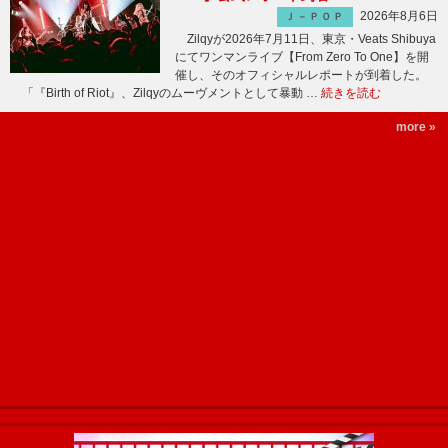
2026年8月6日
Ｊ－ＰＯＰ
Zilqyが2026年7月11日、東京・Veats Shibuya
にてワンマンライブ【From Zero To One】を開
催し、そのオフィシャルレポートが到着した。
「『Birth of Riot』、Zilqyのムーヴメントとして暴動 …
続きを読む
more »