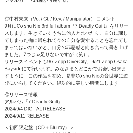
シャルカード14種が付属する。
◎中村未来（Vo. /
Gt. / Key. / Manipulator
） コメント
9月にCö shu Nie 3rd full album『7 Deadly Guilt』をリリー
スします。生きていくうちに他人と比べたり、自分に課し
てしまった枷に縛られて今の自分を愛することを忘れてし
まってはいないかと、自分の罪悪感と向き合って書き上げ
ました。7つじゃ足りないですが（笑）。
リリースイベントも9/7 Zepp DiverCity、9/21 Zepp Osaka
Baysideにて行います。みなさまとどこかでお会い出来ま
すように。この作品を初め、是非Cö shu Nieの音世界に遊
びにいらしてください。絶対的に美しい時間にします。
◎リリース情報
アルバム『7 Deadly Guilt』
2024/9/4 DIGITAL RELEASE
2024/9/11 RELEASE
＜初回限定盤（CD＋Blu-ray）＞