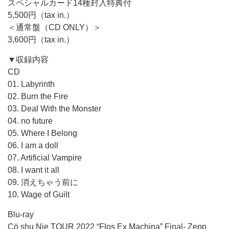
スペシャルカード14種封入特典付
5,500円（tax in.）
＜通常盤（CD ONLY）＞
3,600円（tax in.）
▼収録内容
CD
01. Labyrinth
02. Burn the Fire
03. Deal With the Monster
04. no future
05. Where I Belong
06. I am a doll
07. Artificial Vampire
08. I want it all
09. 消えちゃう前に
10. Wage of Guilt
Blu-ray
Cö shu Nie TOUR 2022 “Flos Ex Machina” Final- Zepp