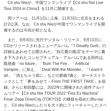
Cö shu Nieが、中国ワンマンライブ【Cö shu Nie Live
Tour 2024 in China】を11月に開催する。
同ツアーは、11月1日に上海、11月3日に北京をまわる
計2公演。なお、Cö shu Nieが中国でワンマンライブを開
催するのは今回が初となる。
また、9月4日に先行デジタル・リリース、9月11日に
CDがリリースされるニューアルバム『7 Deadly Guilt』の
詳細もあわせて公開された。“自己愛の復活”をテーマに書
き下ろされたコンセプチュアル・アルバムである同作は、
既発曲「no future」「Burn The Fire」「Artificial
Vampire」に加え、「Deal With the Monster」「I want it
all」「消えちゃう前に」などの新曲7曲と、ボーナストラ
ックとして「夢をみせて – From THE FIRST TAKE」を収
録。さらに初回盤には、2022年に開催された前作アルバ
ムツアー【Cö shu Nie TOUR 2022 “Flos Ex Machina”
Final- Zepp DiverCity (TOKYO)】の模様を収めたBlu-ray
と、Cö shu Nieのふたりを大々的にフィーチャーしたスペ