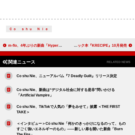
Ｃｏ ｓｈｕ Ｎｉｅ
m-flo、4年ぶりの新曲「HyperNova」のMV公開
KREVAの軌跡を集約、インタビューやポートレートなど掲載のムック本『KRECIPE』10月発売
関連ニュース
RELATED NEWS
Co shu Nie、ニューアルバム『7 Deadly Guilt』リリース決定
Co shu Nie、新曲は“デジタル社会に対する是非”問いかける
「Artificial Vampire」
Co shu Nie、TikTokで人気の「夢をみせて」披露 ＜THE FIRST
TAKE＞
＜インタビュー＞Cö shu Nie「何かのきっかけになるのって、もの
すごく強いエネルギーのもの」――新しい扉を開いた新曲「Burn
The Fire」