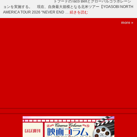
トフードのTaco Bellとグローバルコラボレーシ
ョンを実施する。 現在、自身最大規模となる北米ツアー【YOASOBI NORTH
AMERICA TOUR 2026 “NEVER END …
続きを読む
more »