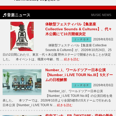
音楽ニュース
MUSIC NEWS
体験型フェスティバル【集楽座
Collective Sounds & Cultures】、代々
木公園にて10月開催決定
2026年8月6日
Ｊ－ＰＯＰ
体験型フェスティバル【集楽座 Collective
Sounds & Cultures】が、2026年10月24日、25
日の2日間にわたり、東京・代々木公園 野外ステージで開催されることが決定
した。 本イベントは、職業や年齢、性 …
続きを読む
Number_i、ワールドツアー日本公演
【Number_i LIVE TOUR No.III】5大ドー
ムの日程解禁
2026年8月6日
Ｊ－ＰＯＰ
Number_iが、ワールドツアー日本公演
【Number_i LIVE TOUR No.III】の公演日程を発
表した。 本ツアーでは、2026年10月より全国5都市の5大ドームで行われる
日本公演【Number_i LIVE TOUR N …
続きを読む
竹内アンナ、EP『MIXTAPE』収録の新曲