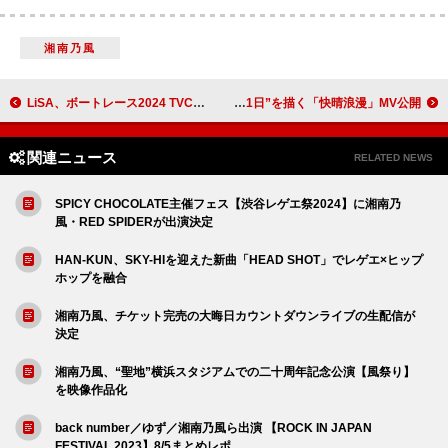
湘南乃風
LiSA、ボートレース2024 TVCMソング「MAKE A MiRACLE」ポップでレトロな映像のMV公開
Sano ibuki、“夏の終わりの別れの1日”を描く「快晴浪漫」MV公開
関連ニュース
RELATED NEWS
SPICY CHOCOLATE主催フェス【渋谷レゲエ祭2024】に湘南乃
風・RED SPIDERが出演決定
HAN-KUN、SKY-HIを迎えた新曲「HEAD SHOT」でレゲエ×ヒップ
ホップを融合
湘南乃風、チケット完売の大晦日カウントダウンライブの生配信が
決定
湘南乃風、“聖地”横浜スタジアムでの二十周年記念公演【風祭り】
を映像作品化
back number／ゆず／湘南乃風ら出演 【ROCK IN JAPAN
FESTIVAL 2023】8/5まとめレポ