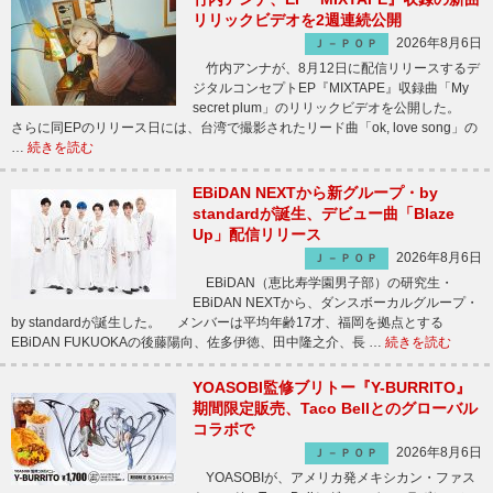
リリックビデオを2週連続公開
2026年8月6日
Ｊ－ＰＯＰ
竹内アンナが、8月12日に配信リリースするデ
ジタルコンセプトEP『MIXTAPE』収録曲「My
secret plum」のリリックビデオを公開した。
さらに同EPのリリース日には、台湾で撮影されたリード曲「ok, love song」の
…
続きを読む
EBiDAN NEXTから新グループ・by
standardが誕生、デビュー曲「Blaze
Up」配信リリース
2026年8月6日
Ｊ－ＰＯＰ
EBiDAN（恵比寿学園男子部）の研究生・
EBiDAN NEXTから、ダンスボーカルグループ・
by standardが誕生した。 メンバーは平均年齢17才、福岡を拠点とする
EBiDAN FUKUOKAの後藤陽向、佐多伊徳、田中隆之介、長 …
続きを読む
YOASOBI監修ブリトー『Y-BURRITO』
期間限定販売、Taco Bellとのグローバル
コラボで
2026年8月6日
Ｊ－ＰＯＰ
YOASOBIが、アメリカ発メキシカン・ファス