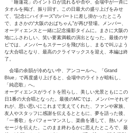
「睡蓮花」のイントロが流れるや否や、会場中が一斉に
タオルを掲げ、振り回す。この日最大の盛り上げをみせ
て、“記念にハイチーズ”のパートに差し掛かったところ
で、まさかの“大阪のおばちゃん”が再び登場。メンバー、
オーディエンスと一緒に記念撮影タイムに。まさに大阪の
地にふさわしい、笑い要素満載の演出となった。最後のサ
ビでは、メンバーもステージを飛び出し、まるで叫ぶよう
な大合唱となり、最高のクライマックスを迎え、本編は終
了。
会場の余韻が冷めない中、アンコールへ。「Grand
Blue」で再度盛り上げると、会場中のライトが暗転し、
「純恋歌」へ。
オーディエンスがライトを照らし、美しい光景ともにこの
日1番の大合唱となった。最後のMCでは、メンバーそれぞ
れが、思い思いにこれまで支えてくれた、ファンや家族、
友人やスタッフに感謝を伝えるとともに、夢を語った後、
「一番歌」をパフォーマンスし、楽曲を通して、熱いメッ
セージを伝えた。このまま終わるかに思えたところで、最