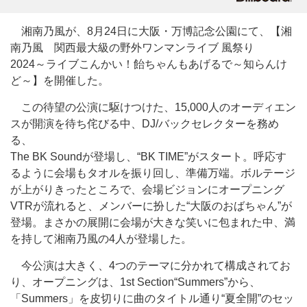
湘南乃風が、8月24日に大阪・万博記念公園にて、【湘
南乃風 関西最大級の野外ワンマンライブ 風祭り
2024～ライブこんかい！飴ちゃんもあげるで～知らんけ
ど～】を開催した。
この待望の公演に駆けつけた、15,000人のオーディエン
スが開演を待ち侘びる中、DJ/バックセレクターを務め
る、
The BK Soundが登場し、“BK TIME”がスタート。呼応す
るように会場もタオルを振り回し、準備万端。ボルテージ
が上がりきったところで、会場ビジョンにオープニング
VTRが流れると、メンバーに扮した“大阪のおばちゃん”が
登場。まさかの展開に会場が大きな笑いに包まれた中、満
を持して湘南乃風の4人が登場した。
今公演は大きく、4つのテーマに分かれて構成されてお
り、オープニングは、1st Section“Summers”から、
「Summers」を皮切りに曲のタイトル通り“夏全開”のセッ