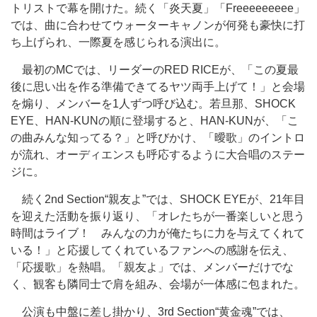
トリストで幕を開けた。続く「炎天夏」「Freeeeeeeee」
では、曲に合わせてウォーターキャノンが何発も豪快に打
ち上げられ、一際夏を感じられる演出に。
最初のMCでは、リーダーのRED RICEが、「この夏最
後に思い出を作る準備できてるヤツ両手上げて！」と会場
を煽り、メンバーを1人ずつ呼び込む。若旦那、SHOCK
EYE、HAN-KUNの順に登場すると、HAN-KUNが、「こ
の曲みんな知ってる？」と呼びかけ、「曖歌」のイントロ
が流れ、オーディエンスも呼応するように大合唱のステー
ジに。
続く2nd Section“親友よ”では、SHOCK EYEが、21年目
を迎えた活動を振り返り、「オレたちが一番楽しいと思う
時間はライブ！ みんなの力が俺たちに力を与えてくれて
いる！」と応援してくれているファンへの感謝を伝え、
「応援歌」を熱唱。「親友よ」では、メンバーだけでな
く、観客も隣同士で肩を組み、会場が一体感に包まれた。
公演も中盤に差し掛かり、3rd Section“黄金魂”では、