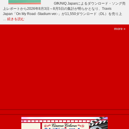
GfK/NIQ Japanによるダウンロード・ソング売
上レポートから2026年8月3日～8月5日の集計が明らかとなり、Travis
Japan「On My Road -Stadium ver.-」が11,550ダウンロード（DL）を売り上
…
続きを読む
more »