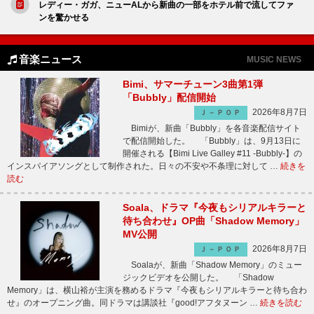
レディー・ガガ、ニューALから新曲の一部をホテル前で流してファ
ンを驚かせる
音楽ニュース
MUSIC NEWS
Bimi、サマーチューン3曲第1弾
「Bubbly」配信開始
2026年8月7日
Ｊ－ＰＯＰ
Bimiが、新曲「Bubbly」を各音楽配信サイト
で配信開始した。 「Bubbly」は、9月13日に
開催される【Bimi Live Galley #11 -Bubbly-】の
インスパイアソングとして制作された。日々の不安や不条理に対して …
続きを
読む
Soala、ドラマ『今夜もシリアルキラーと
待ち合わせ』OP曲「Shadow Memory」
MV公開
2026年8月7日
Ｊ－ＰＯＰ
Soalaが、新曲「Shadow Memory」のミュー
ジックビデオを公開した。 「Shadow
Memory」は、横山裕が主演を務めるドラマ『今夜もシリアルキラーと待ち合わ
せ』のオープニング曲。同ドラマは講談社『good!アフタヌーン …
続きを読む