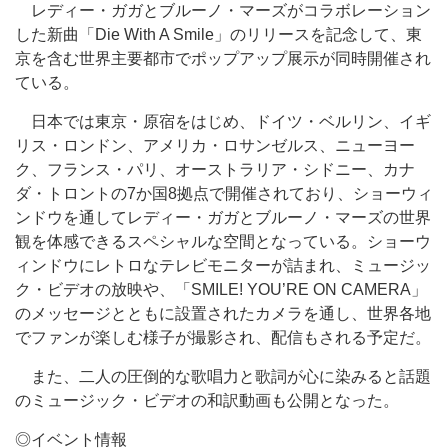
レディー・ガガとブルーノ・マーズがコラボレーション
した新曲「Die With A Smile」のリリースを記念して、東
京を含む世界主要都市でポップアップ展示が同時開催され
ている。
日本では東京・原宿をはじめ、ドイツ・ベルリン、イギ
リス・ロンドン、アメリカ・ロサンゼルス、ニューヨー
ク、フランス・パリ、オーストラリア・シドニー、カナ
ダ・トロントの7か国8拠点で開催されており、ショーウィ
ンドウを通してレディー・ガガとブルーノ・マーズの世界
観を体感できるスペシャルな空間となっている。ショーウ
ィンドウにレトロなテレビモニターが詰まれ、ミュージッ
ク・ビデオの放映や、「SMILE! YOU’RE ON CAMERA」
のメッセージとともに設置されたカメラを通し、世界各地
でファンが楽しむ様子が撮影され、配信もされる予定だ。
また、二人の圧倒的な歌唱力と歌詞が心に染みると話題
のミュージック・ビデオの和訳動画も公開となった。
◎イベント情報