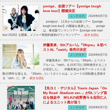
yonige、全国ツアー【yonige tough
love tour】開催決定
2026年8月7日
Ｊ－ＰＯＰ
yonigeが、11月からの全国ツアー【yonige
tough love tour】の開催を発表した。 yonige
は、東名阪ワンマンツアー【yonige one man
tour 2026】を開幕。メジャー再契約後初のワンマンツアー …
続きを読む
伊藤美来、5thアルバム『39rpm』＆初ベ
ストAL『swirl』発売日決定
2026年8月7日
Ｊ－ＰＯＰ
伊藤美来が、5thアルバム『39rpm』とベスト
アルバム『swirl』を10月7日に同時発売すること
が決定した。 伊藤美来は今年アーティスト活
動10周年を迎える。『39rpm』というタイトルは、レコードの回転数を意味す
る「rpm」に、伊 …
続きを読む
【先ヨミ・デジタル】Travis Japan「On
My Road -Stadium ver.-」がDLソング首
位を独走中 M!LKの佐野勇斗＆吉田仁人
によるユニット曲が追う
2026年8月7日
Ｊ－ＰＯＰ