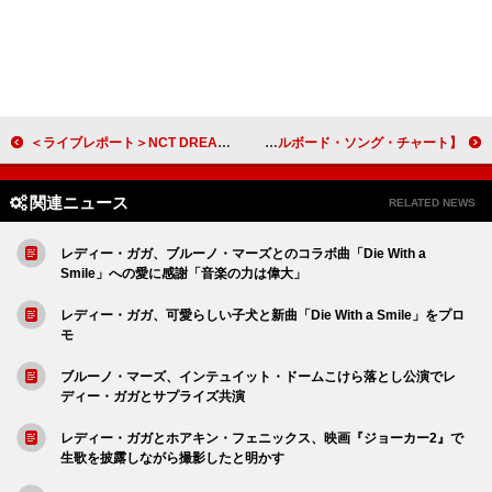
＜ライブレポート＞NCT DREAM、初の【SUMMER SONIC 2024】で熱いステージを披露
【米ビルボード・ソング・チャート】シャブージー通算7週目の首位、レディー・ガガ＆ブルーノ・マーズ初登場3位
関連ニュース
RELATED NEWS
レディー・ガガ、ブルーノ・マーズとのコラボ曲「Die With a
Smile」への愛に感謝「音楽の力は偉大」
レディー・ガガ、可愛らしい子犬と新曲「Die With a Smile」をプロ
モ
ブルーノ・マーズ、インテュイット・ドームこけら落とし公演でレ
ディー・ガガとサプライズ共演
レディー・ガガとホアキン・フェニックス、映画『ジョーカー2』で
生歌を披露しながら撮影したと明かす