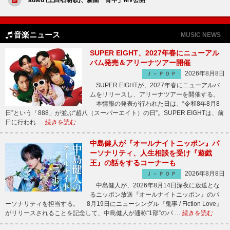
音楽ニュース
MUSIC NEWS
SUPER EIGHT、2027年春にニューアル
バム発売＆アリーナツアー開催
2026年8月8日
Ｊ－ＰＯＰ
SUPER EIGHTが、2027年春にニューアルバ
ムをリリースし、アリーナツアーを開催する。
本情報の発表が行われた日は、“令和8年8月8
日”という「888」が並ぶ“超八（スーパーエイト）の日”。SUPER EIGHTは、前
日に行われ …
続きを読む
中島健人が『オールナイトニッポン』パ
ーソナリティ、人生相談を受け『遊戯
王』の話をするコーナーも
2026年8月8日
Ｊ－ＰＯＰ
中島健人が、2026年8月14日深夜に放送とな
るニッポン放送『オールナイトニッポン』のパ
ーソナリティを担当する。 8月19日にニューシングル『鬼事 / Fiction Love』
がリリースされることを記念して、中島健人が通称“1部”のパ …
続きを読む