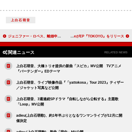
上白石萌音
ジェニファー・ロペス、離婚申請後にベン・アフレックとのロマンスを追ったドキュメンタリーの視聴数が3,000％増加
ヒップホップ＆レゲエのハイブリッドアーティスト、Red EyeがEP『TOKOYO』をリリース
関連ニュース
RELATED NEWS
上白石萌音、大橋トリオ提供の新曲「スピカ」MV公開 TVアニメ
『バーテンダー』EDテーマ
上白石萌音、ライブ映像作品『「yattokosa」Tour 2023』ティザー
／ジャケット写真など公開
上白石萌音、3週連続SPドラマ『自転しながら公転する』主題歌
「Loop」MV公開
adieu(上白石萌歌)、約1年半ぶりとなるワンマンライブが12月に開
催決定
adieu (上白石萌歌)、新曲「背中」MV公開