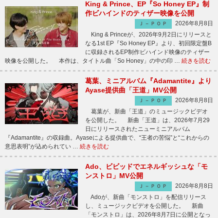
King & Prince、EP『So Honey EP』制
作ビハインドのティザー映像を公開
2026年8月8日
Ｊ－ＰＯＰ
King & Princeが、2026年9月2日にリリースと
なる1st EP『So Honey EP』より、初回限定盤B
に収録されるEP制作ビハインド映像のティザー
映像を公開した。 本作は、タイトル曲「So Honey」の中の印 …
続きを読む
葛葉、ミニアルバム『Adamantite』より
Ayase提供曲「王道」MV公開
2026年8月8日
Ｊ－ＰＯＰ
葛葉が、新曲「王道」のミュージックビデオ
を公開した。 新曲「王道」は、2026年7月29
日にリリースされたニューミニアルバム
『Adamantite』の収録曲。Ayaseによる提供曲で、“王者の苦悩”と“これからの
意思表明”が込められてい …
続きを読む
Ado、ビビッドでエネルギッシュな「モ
ンストロ」MV公開
2026年8月8日
Ｊ－ＰＯＰ
Adoが、新曲「モンストロ」を配信リリース
し、ミュージックビデオを公開した。 新曲
「モンストロ」は、2026年8月7日に公開となっ