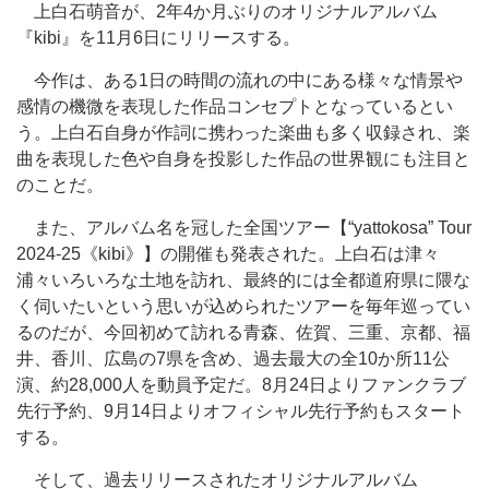
上白石萌音が、2年4か月ぶりのオリジナルアルバム
『kibi』を11月6日にリリースする。
今作は、ある1日の時間の流れの中にある様々な情景や
感情の機微を表現した作品コンセプトとなっているとい
う。上白石自身が作詞に携わった楽曲も多く収録され、楽
曲を表現した色や自身を投影した作品の世界観にも注目と
のことだ。
また、アルバム名を冠した全国ツアー【“yattokosa” Tour
2024-25《kibi》】の開催も発表された。上白石は津々
浦々いろいろな土地を訪れ、最終的には全都道府県に隈な
く伺いたいという思いが込められたツアーを毎年巡ってい
るのだが、今回初めて訪れる青森、佐賀、三重、京都、福
井、香川、広島の7県を含め、過去最大の全10か所11公
演、約28,000人を動員予定だ。8月24日よりファンクラブ
先行予約、9月14日よりオフィシャル先行予約もスタート
する。
そして、過去リリースされたオリジナルアルバム