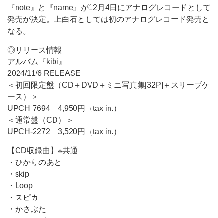
『note』と『name』が12月4日にアナログレコードとして
発売が決定。上白石としては初のアナログレコード発売と
なる。
◎リリース情報
アルバム『kibi』
2024/11/6 RELEASE
＜初回限定盤（CD＋DVD＋ミニ写真集[32P]＋スリーブケ
ース）＞
UPCH-7694 4,950円（tax in.）
＜通常盤（CD）＞
UPCH-2272 3,520円（tax in.）
【CD収録曲】※共通
・ひかりのあと
・skip
・Loop
・スピカ
・かさぶた