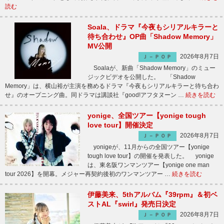
読む
Soala、ドラマ『今夜もシリアルキラーと
待ち合わせ』OP曲「Shadow Memory」
MV公開
2026年8月7日
Ｊ－ＰＯＰ
Soalaが、新曲「Shadow Memory」のミュー
ジックビデオを公開した。 「Shadow
Memory」は、横山裕が主演を務めるドラマ『今夜もシリアルキラーと待ち合わ
せ』のオープニング曲。同ドラマは講談社『good!アフタヌーン …
続きを読む
yonige、全国ツアー【yonige tough
love tour】開催決定
2026年8月7日
Ｊ－ＰＯＰ
yonigeが、11月からの全国ツアー【yonige
tough love tour】の開催を発表した。 yonige
は、東名阪ワンマンツアー【yonige one man
tour 2026】を開幕。メジャー再契約後初のワンマンツアー …
続きを読む
伊藤美来、5thアルバム『39rpm』＆初ベ
ストAL『swirl』発売日決定
2026年8月7日
Ｊ－ＰＯＰ