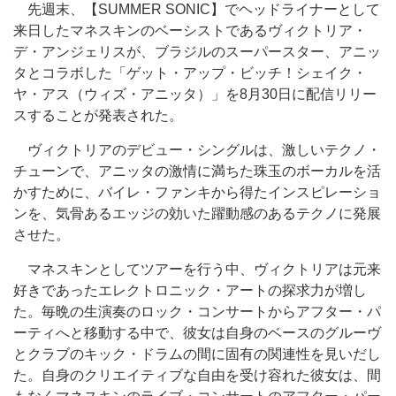
先週末、【SUMMER SONIC】でヘッドライナーとして
来日したマネスキンのベーシストであるヴィクトリア・
デ・アンジェリスが、ブラジルのスーパースター、アニッ
タとコラボした「ゲット・アップ・ビッチ！シェイク・
ヤ・アス（ウィズ・アニッタ）」を8月30日に配信リリー
スすることが発表された。
ヴィクトリアのデビュー・シングルは、激しいテクノ・
チューンで、アニッタの激情に満ちた珠玉のボーカルを活
かすために、バイレ・ファンキから得たインスピレーショ
ンを、気骨あるエッジの効いた躍動感のあるテクノに発展
させた。
マネスキンとしてツアーを行う中、ヴィクトリアは元来
好きであったエレクトロニック・アートの探求力が増し
た。毎晩の生演奏のロック・コンサートからアフター・パ
ーティへと移動する中で、彼女は自身のベースのグルーヴ
とクラブのキック・ドラムの間に固有の関連性を見いだし
た。自身のクリエイティブな自由を受け容れた彼女は、間