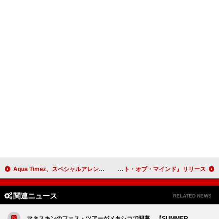
Aqua Timez、スペシャルアレンジで「千の夜をこえて」披露 ＜THE FIRST TAKE＞
フォスター・ザ・ピープル、希望が核となった7年ぶりの新作『パラダイス・ステイト・オブ・マインド』リリース
関連ニュース
RELATED NEWS
マネスキンのフェス・ツアーがメキシコで開幕、【SUMMER