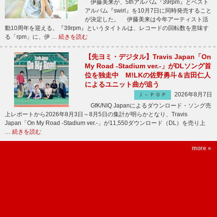
伊藤美来が、5thアルバム『39rpm』とベスト
アルバム『swirl』を10月7日に同時発売すること
が決定した。 伊藤美来は今年アーティスト活
動10周年を迎える。『39rpm』というタイトルは、レコードの回転数を意味す
る「rpm」に、伊 …
続きを読む
【先ヨミ・デジタル】Travis Japan「On
My Road -Stadium ver.-」がDLソング首
位を独走中 M!LKの佐野勇斗＆吉田仁人
によるユニット曲が追う
2026年8月7日
Ｊ－ＰＯＰ
GfK/NIQ Japanによるダウンロード・ソング売
上レポートから2026年8月3日～8月5日の集計が明らかとなり、Travis
Japan「On My Road -Stadium ver.-」が11,550ダウンロード（DL）を売り上
…
続きを読む
more »