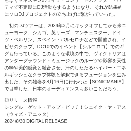
もなくマネスキンのライブ・コンサートのアフター・パー
ティで不定期にDJ活動をするようになり、それが結果的
にソロDJプロジェクトの立ち上げに繋がっていった。
初のDJツアーは、2024年3月にキックオフしてから米ニ
ューヨーク、シカゴ、英リーズ、マンチェスター、ドイ
ツ・ベルリン、スペイン・バルセロナなどで開催され、イ
ビサのクラブ、DC10でのイベント【シルコロコ】でのギ
グも行っている。このような環境の中で、ヴィクトリアは
アンダーグラウンド・ミュージックのルーツや影響を天性
の粋や美的感覚と融合させ、汗のしたたるハイパー・エネ
ルギッシュなクラブ体験と解釈できるフュージョンを生み
出した。その雄姿を8月16日に行われた【SONICMANIA】
で目撃した、日本のオーディエンスも多いことだろう。
◎リリース情報
シングル「ゲット・アップ・ビッチ！シェイク・ヤ・アス
（ウィズ・アニッタ）」
2024/8/30 DIGITAL RELEASE