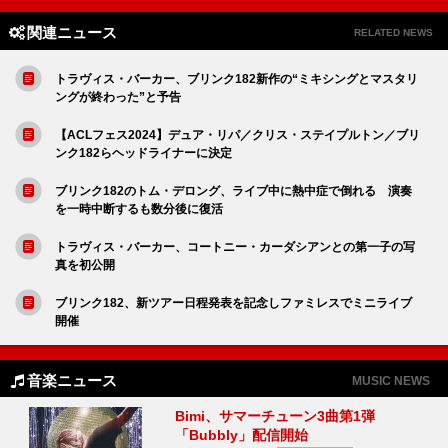
関連ニュース
RELATED NEWS
トラヴィス・バーカー、ブリンク182新作の“ミキシングとマスタリ
ングが終わった”と予告
【ACLフェス2024】デュア・リパ／クリス・ステイプルトン／ブリ
ンク182らヘッドライナーに決定
ブリンク182のトム・デロング、ライブ中に熱中症で倒れる 演奏
を一時中断するも数分後に復活
トラヴィス・バーカー、コートニー・カーダシアンとの第一子の写
真を初公開
ブリンク182、新ツアー日程発表を記念しファミレスでミニライブ
開催
音楽ニュース
MUSIC NEWS
Bimi、サマーチューン3曲第1弾
「Bubbly」配信開始