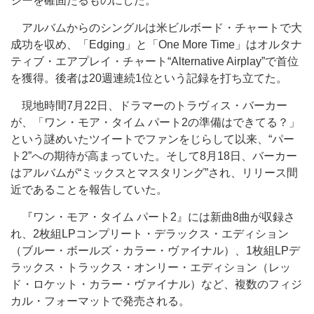
シーを確固たるものにした。
アルバムからのシングルは米ビルボード・チャートで大
成功を収め、「Edging」と「One More Time」はオルタナ
ティブ・エアプレイ・チャート“Alternative Airplay”で首位
を獲得。後者は20週連続1位という記録を打ち立てた。
現地時間7月22日、ドラマーのトラヴィス・バーカー
が、「ワン・モア・タイム パート2の準備はできてる？」
という謎めいたツイートでファンをじらして以来、“パー
ト2”への期待が高まっていた。そして8月18日、バーカー
はアルバムが“ミックスとマスタリング”され、リリース間
近であることを報告していた。
『ワン・モア・タイム パート2』には新曲8曲が収録さ
れ、2枚組LPコンプリート・デラックス・エディション
（ブルー・ボールズ・カラー・ヴァイナル）、1枚組LPデ
ラックス・トラックス・オンリー・エディション（レッ
ド・ロケット・カラー・ヴァイナル）など、複数のフィジ
カル・フォーマットで発売される。