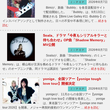
2026年8月7日
Ｊ－ＰＯＰ
Bimiが、新曲「Bubbly」を各音楽配信サイト
で配信開始した。 「Bubbly」は、9月13日に
開催される【Bimi Live Galley #11 -Bubbly-】の
インスパイアソングとして制作された。日々の不安や不条理に対して …
続きを
読む
Soala、ドラマ『今夜もシリアルキラーと
待ち合わせ』OP曲「Shadow Memory」
MV公開
2026年8月7日
Ｊ－ＰＯＰ
Soalaが、新曲「Shadow Memory」のミュー
ジックビデオを公開した。 「Shadow
Memory」は、横山裕が主演を務めるドラマ『今夜もシリアルキラーと待ち合わ
せ』のオープニング曲。同ドラマは講談社『good!アフタヌーン …
続きを読む
yonige、全国ツアー【yonige tough
love tour】開催決定
2026年8月7日
Ｊ－ＰＯＰ
yonigeが、11月からの全国ツアー【yonige
tough love tour】の開催を発表した。 yonige
は、東名阪ワンマンツアー【yonige one man
tour 2026】を開幕。メジャー再契約後初のワンマンツアー …
続きを読む