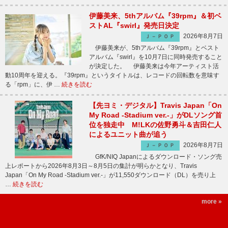
伊藤美来、5thアルバム『39rpm』＆初ベ
ストAL『swirl』発売日決定
2026年8月7日
Ｊ－ＰＯＰ
伊藤美来が、5thアルバム『39rpm』とベスト
アルバム『swirl』を10月7日に同時発売すること
が決定した。 伊藤美来は今年アーティスト活
動10周年を迎える。『39rpm』というタイトルは、レコードの回転数を意味す
る「rpm」に、伊 …
続きを読む
【先ヨミ・デジタル】Travis Japan「On
My Road -Stadium ver.-」がDLソング首
位を独走中 M!LKの佐野勇斗＆吉田仁人
によるユニット曲が追う
2026年8月7日
Ｊ－ＰＯＰ
GfK/NIQ Japanによるダウンロード・ソング売
上レポートから2026年8月3日～8月5日の集計が明らかとなり、Travis
Japan「On My Road -Stadium ver.-」が11,550ダウンロード（DL）を売り上
…
続きを読む
more »