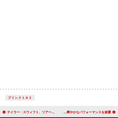
ブリンク１８２
テイラー・スウィフト、ツアー裏側を捉えた「I Can Do It With a Broken Heart」MV公開
BOYNEXTDOOR、【めざましライブ】初登場 初の日本での野外ライブで爽やかなパフォーマンスを披露