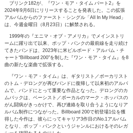
ブリンク182が、『ワン・モア・タイム パート2』を
2024年9月6日にリリースすることを発表した。この拡張
アルバムからのファースト・シングル「All In My Head」
は、今週金曜日（8月23日）に解禁される。
1999年の『エニマ・オブ・アメリカ』でメインストリ
ームに躍り出て以来、ポップ・パンクの最前線を走り続け
てきたバンドは、2023年に米ビルボード・アルバム・チ
ャート“Billboard 200”を制した『ワン・モア・タイム』を8
曲の新たな楽曲で拡張する。
『ワン・モア・タイム』は、ギタリスト／ボーカリスト
のトム・デロングが再びバンドに復帰して以来初のアルバ
ムで、バンドにとって重要な作品となった。デロングのカ
ムバックは、ベーシスト／ボーカルのマーク・ホッパスの
がん闘病がきっかけで、再び連絡を取り合うようになりア
ルバム制作につながった。Billboard 200で初登場1位を獲
得した今作は、彼らにってキャリア3作目のNo.1アルバム
となり、ポップ・パンクというジャンルにおけるそのレガ