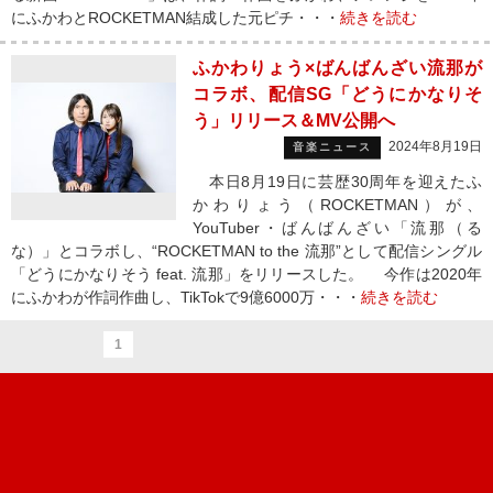
にふかわとROCKETMAN結成した元ピチ・・・
続きを読む
ふかわりょう×ばんばんざい流那が
コラボ、配信SG「どうにかなりそ
う」リリース＆MV公開へ
2024年8月19日
音楽ニュース
本日8月19日に芸歴30周年を迎えたふ
かわりょう（ROCKETMAN）が、
YouTuber・ばんばんざい「流那（る
な）」とコラボし、“ROCKETMAN to the 流那”として配信シングル
「どうにかなりそう feat. 流那」をリリースした。 今作は2020年
にふかわが作詞作曲し、TikTokで9億6000万・・・
続きを読む
1