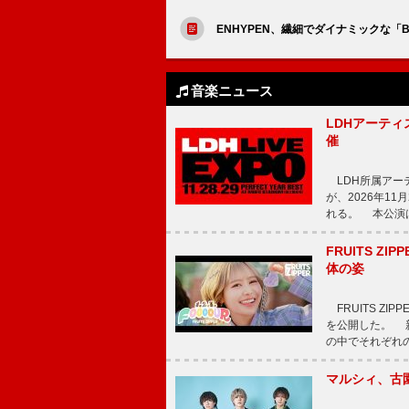
ENHYPEN、繊細でダイナミックな「Brou
音楽ニュース
LDHアーティス
催
LDH所属アーティス
が、2026年1
れる。 本公演は
FRUITS ZI
体の姿
FRUITS ZI
を公開した。 新曲
の中でそれぞれ
マルシィ、古