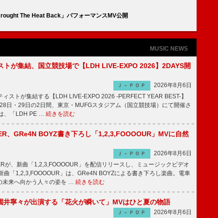
ght The Heat Back」パフォーマンスMV公開
MUSIC NEWS
トが集結、国立競技場で【LDH LIVE-EXPO 2026】2DAYS開
2026年8月6日
Ｊ－ＰＯＰ
トが集結する【LDH LIVE-EXPO 2026 -PERFECT YEAR BEST-】
1月28日・29日の2日間、東京・MUFGスタジアム（国立競技場）にて開催さ
、「LDH PE …
続きを読む
PPER、GRe4N BOYZ書き下ろし「1,2,3,FOOOOUR」MVに自然
2026年8月6日
Ｊ－ＰＯＰ
PPERが、新曲「1,2,3,FOOOOUR」を配信リリースし、ミュージックビデオ
「1,2,3,FOOOOUR」は、GRe4N BOYZによる書き下ろし楽曲。電車
の未来へ向かう人々の姿を …
続きを読む
園井寧々が出演する「花火が瞬いて」MVはひと夏の物語
2026年8月6日
Ｊ－ＰＯＰ