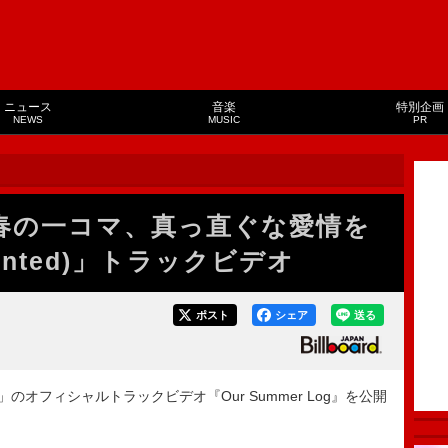
ニュース
音楽
特別企画
NEWS
MUSIC
PR
青春の一コマ、真っ直ぐな愛情を
rinted)」トラックビデオ
ポスト
シェア
送る
d)」のオフィシャルトラックビデオ『Our Summer Log』を公開