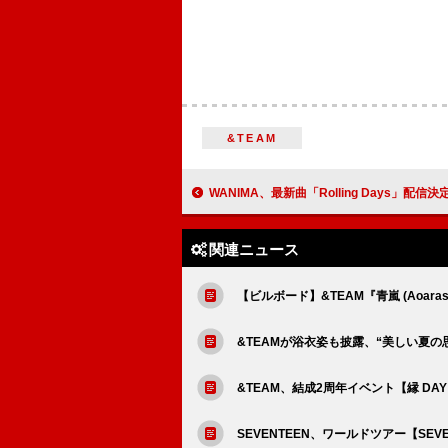
&TEAM
WANIMA、最新曲「Rolling Days」配信決
関連ニュース
【ビルボード】&TEAM『青嵐 (Aoaras
&TEAMが浴衣姿も披露、“美しい夏の思い
&TEAM、結成2周年イベント【縁 D
SEVENTEEN、ワールドツアー【SEVENTE