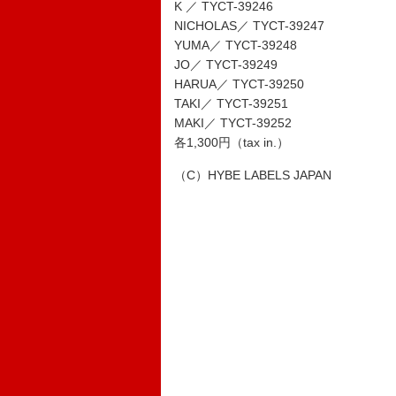
K ／ TYCT-39246
NICHOLAS／ TYCT-39247
YUMA／ TYCT-39248
JO／ TYCT-39249
HARUA／ TYCT-39250
TAKI／ TYCT-39251
MAKI／ TYCT-39252
各1,300円（tax in.）
（C）HYBE LABELS JAPAN