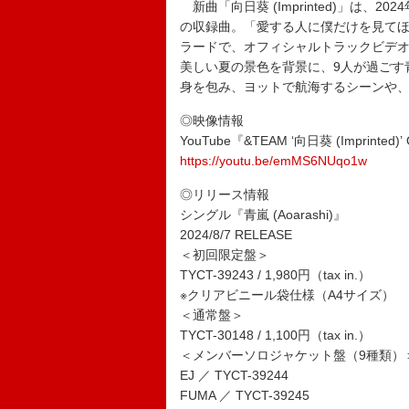
新曲「向日葵 (Imprinted)」は、20
の収録曲。「愛する人に僕だけを見て
ラードで、オフィシャルトラックビデ
美しい夏の景色を背景に、9人が過ごす
身を包み、ヨットで航海するシーンや
◎映像情報
YouTube『&TEAM ‘向日葵 (Imprinted)’ Of
https://youtu.be/emMS6NUqo1w
◎リリース情報
シングル『青嵐 (Aoarashi)』
2024/8/7 RELEASE
＜初回限定盤＞
TYCT-39243 / 1,980円（tax in.）
※クリアビニール袋仕様（A4サイズ）
＜通常盤＞
TYCT-30148 / 1,100円（tax in.）
＜メンバーソロジャケット盤（9種類）
EJ ／ TYCT-39244
FUMA ／ TYCT-39245