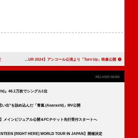
定
SKY-HI、ツアー【SKY-HI TOUR 2024】アンコール公演より「Turn Up」映像公開
RELATED NEWS
hi)』46.1万枚でシングル1位
出”を詰め込んだ「青嵐 (Aoarashi)」MV公開
AY】メインビジュアル公開＆FCチケット先行受付スタートへ
EN [RIGHT HERE] WORLD TOUR IN JAPAN】開催決定