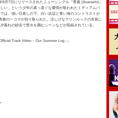
24年8月7日にリリースされたニューシングル『青嵐 (Aoarashi)』
ほしい」という少年の真っ直ぐな愛情が歌われたミディアムバ
オでは、強い日差しの下、白い浜辺と青い海のコントラストが
青春の一コマが切り取られた。涼しげなマリンルックの衣装に
、夕暮れの砂浜で焚火を囲むシーンなどが収録されている。
ficial Track Video – Our Summer Log -』
＞