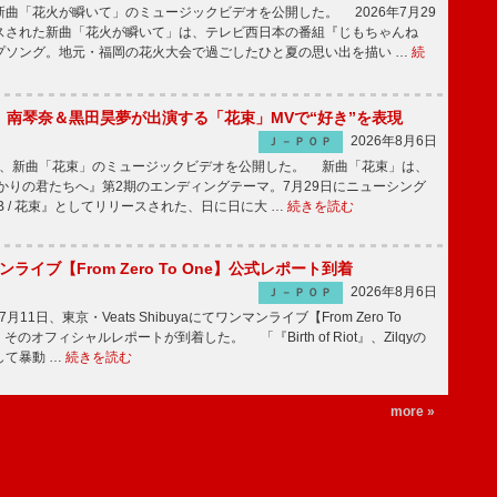
曲「花火が瞬いて」のミュージックビデオを公開した。 2026年7月29
スされた新曲「花火が瞬いて」は、テレビ西日本の番組『じもちゃんね
プソング。地元・福岡の花火大会で過ごしたひと夏の思い出を描い …
続
ake、南琴奈＆黒田昊夢が出演する「花束」MVで“好き”を表現
2026年8月6日
Ｊ－ＰＯＰ
keが、新曲「花束」のミュージックビデオを公開した。 新曲「花束」は、
かりの君たちへ』第2期のエンディングテーマ。7月29日にニューシング
LB / 花束』としてリリースされた、日に日に大 …
続きを読む
マンライブ【From Zero To One】公式レポート到着
2026年8月6日
Ｊ－ＰＯＰ
7月11日、東京・Veats Shibuyaにてワンマンライブ【From Zero To
そのオフィシャルレポートが到着した。 「『Birth of Riot』、Zilqyの
して暴動 …
続きを読む
more »