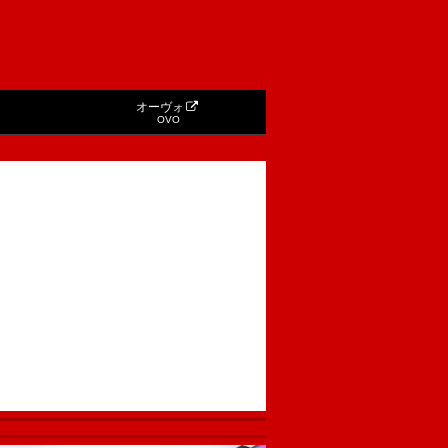
オーヴォ
OVO