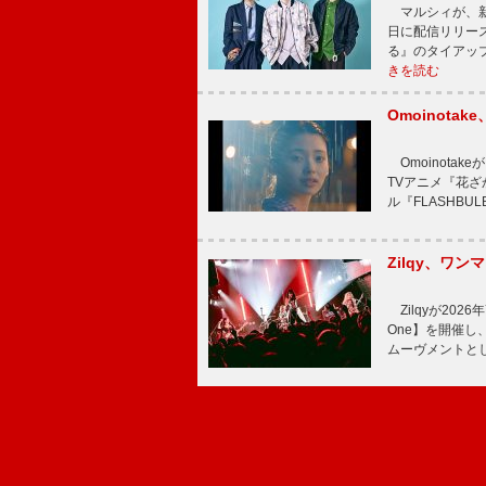
マルシィが、新
日に配信リリー
る』のタイアッ
きを読む
Omoinot
Omoinota
TVアニメ『花ざ
ル『FLASHBU
Zilqy、ワン
Zilqyが2026年
One】を開催し、
ムーヴメントと