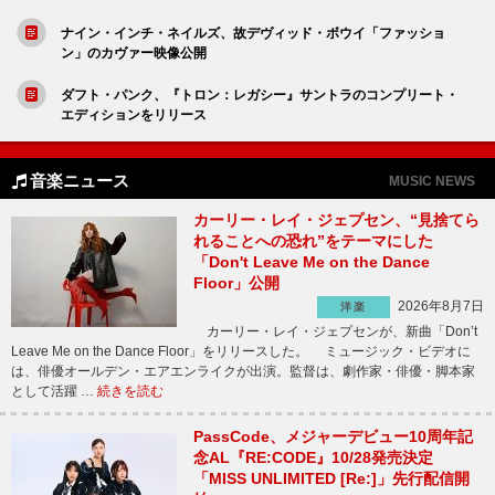
ナイン・インチ・ネイルズ、故デヴィッド・ボウイ「ファッショ
ン」のカヴァー映像公開
ダフト・パンク、『トロン：レガシー』サントラのコンプリート・
エディションをリリース
音楽ニュース
MUSIC NEWS
カーリー・レイ・ジェプセン、“見捨てら
れることへの恐れ”をテーマにした
「Don't Leave Me on the Dance
Floor」公開
2026年8月7日
洋楽
カーリー・レイ・ジェプセンが、新曲「Don’t
Leave Me on the Dance Floor」をリリースした。 ミュージック・ビデオに
は、俳優オールデン・エアエンライクが出演。監督は、劇作家・俳優・脚本家
として活躍 …
続きを読む
PassCode、メジャーデビュー10周年記
念AL『RE:CODE』10/28発売決定
「MISS UNLIMITED [Re:]」先行配信開