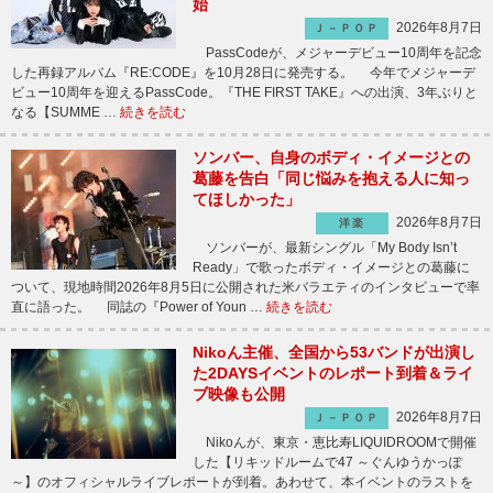
始
2026年8月7日
Ｊ－ＰＯＰ
PassCodeが、メジャーデビュー10周年を記念
した再録アルバム『RE:CODE』を10月28日に発売する。 今年でメジャーデ
ビュー10周年を迎えるPassCode。『THE FIRST TAKE』への出演、3年ぶりと
なる【SUMME …
続きを読む
ソンバー、自身のボディ・イメージとの
葛藤を告白「同じ悩みを抱える人に知っ
てほしかった」
2026年8月7日
洋楽
ソンバーが、最新シングル「My Body Isn’t
Ready」で歌ったボディ・イメージとの葛藤に
ついて、現地時間2026年8月5日に公開された米バラエティのインタビューで率
直に語った。 同誌の『Power of Youn …
続きを読む
Nikoん主催、全国から53バンドが出演し
た2DAYSイベントのレポート到着＆ライ
ブ映像も公開
2026年8月7日
Ｊ－ＰＯＰ
Nikoんが、東京・恵比寿LIQUIDROOMで開催
した【リキッドルームで47 ～ぐんゆうかっぽ
～】のオフィシャルライブレポートが到着。あわせて、本イベントのラストを