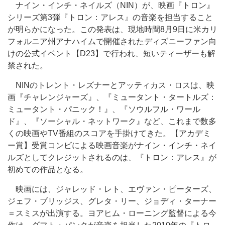
ナイン・インチ・ネイルズ（NIN）が、映画『トロン』
シリーズ第3弾『トロン：アレス』の音楽を担当すること
が明らかになった。この発表は、現地時間8月9日に米カリ
フォルニア州アナハイムで開催されたディズニーファン向
けの公式イベント【D23】で行われ、短いティーザーも解
禁された。
NINのトレント・レズナーとアッティカス・ロスは、映
画『チャレンジャーズ』、『ミュータント・タートルズ：
ミュータント・パニック！』、『ソウルフル・ワール
ド』、『ソーシャル・ネットワーク』など、これまで数多
くの映画やTV番組のスコアを手掛けてきた。【アカデミ
ー賞】受賞コンビによる映画音楽がナイン・インチ・ネイ
ルズとしてクレジットされるのは、『トロン：アレス』が
初めての作品となる。
映画には、ジャレッド・レト、エヴァン・ピーターズ、
ジェフ・ブリッジス、グレタ・リー、ジョディ・ターナー
＝スミスが出演する。ヨアヒム・ローニング監督による今