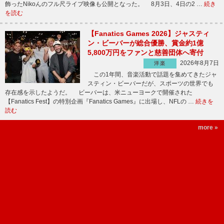
飾ったNikoんのフル尺ライブ映像も公開となった。 8月3日、4日の2 …
続き
を読む
【Fanatics Games 2026】ジャスティ
ン・ビーバーが総合優勝、賞金約1億
5,800万円をファンと慈善団体へ寄付
2026年8月7日
洋楽
この1年間、音楽活動で話題を集めてきたジャ
スティン・ビーバーだが、スポーツの世界でも
存在感を示したようだ。 ビーバーは、米ニューヨークで開催された
【Fanatics Fest】の特別企画『Fanatics Games』に出場し、NFLの …
続きを
読む
more »