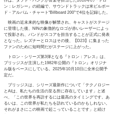
作は、ダフト・パンクが音楽を担当した2010年の『トロ
ン：レガシー』の続編で、サウンドトラックは米ビルボー
ド・アルバム・チャート“Billboard 200”で4位を記録した。
映画の近未来的な映像が解禁され、キャストがステージ
に登壇した後、NINの象徴的なロゴが赤いレーザーによっ
て投影され、バンドがスコアを担当することが正式に発表
となった。レズナーとロスはその後、【D23】に集まった
ファンのために短時間だがステージに上がった。
トロン・シリーズ第3弾となる『トロン：アレス』は、
ブリッジスが主演した1982年公開の『トロン』オリジナ
ル版をベースにしている。2025年10月10日に全米公開予
定だ。
ブリッジスは、シリーズ最新作について「テクノロジー
とAIは、私たちの生活の至る所に存在しています」と述
べ、「この世界を再訪するには最高のタイミングです。あ
るいは、この世界が私たちを訪れているのかもしれない。
それがまさにこの映画で起こっていることです」と続け