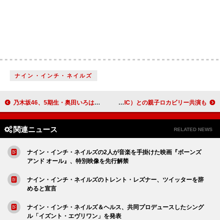
ナイン・インチ・ネイルズ
乃木坂46、5期生・奥田いろはが初のアンダーセンター 36thSG収録アンダー楽曲「落とし物」MV公開
The Biscats「夢を叶えることができて嬉しい」念願の渋谷公会堂ワンマンライブ大成功！ 30年越しの久米浩司（MAGIC）との親子ロカビリー共演も
関連ニュース
RELATED NEWS
ナイン・インチ・ネイルズの2人が音楽を手掛けた映画『ボーンズ
アンド オール』、特別映像を先行解禁
ナイン・インチ・ネイルズのトレント・レズナー、ツイッターを辞
めると宣言
ナイン・インチ・ネイルズ＆ヘルス、共同プロデュースしたシング
ル「イズント・エヴリワン」を発表