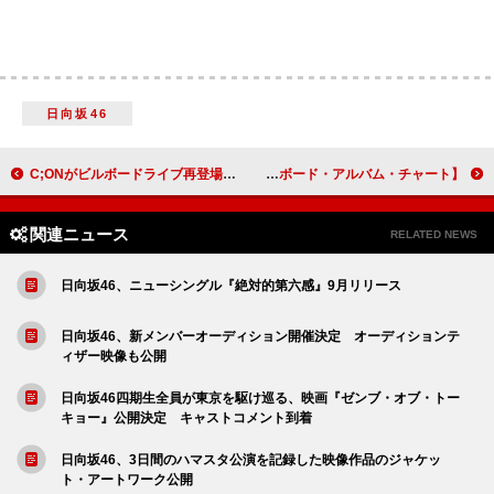
日向坂46
C;ONがビルボードライブ再登場、豪華バンド編成とともにジャジーなパフォーマンス
【米ビルボード・アルバム・チャート】テイラー・スウィフト『TTPD』通算14週目の1位、『ヴァルチャーズ2』初登場2位
関連ニュース
RELATED NEWS
日向坂46、ニューシングル『絶対的第六感』9月リリース
日向坂46、新メンバーオーディション開催決定 オーディションテ
ィザー映像も公開
日向坂46四期生全員が東京を駆け巡る、映画『ゼンブ・オブ・トー
キョー』公開決定 キャストコメント到着
日向坂46、3日間のハマスタ公演を記録した映像作品のジャケッ
ト・アートワーク公開