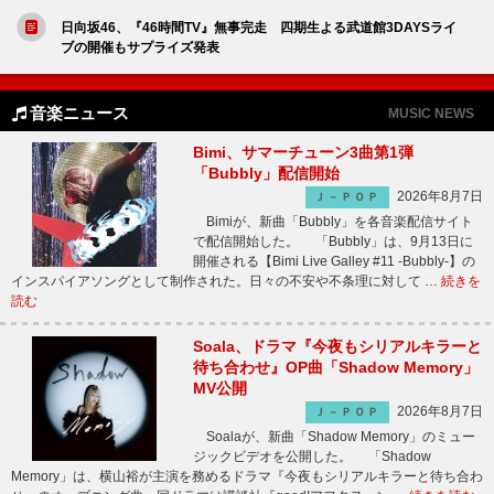
日向坂46、『46時間TV』無事完走 四期生よる武道館3DAYSライ
ブの開催もサプライズ発表
音楽ニュース
MUSIC NEWS
Bimi、サマーチューン3曲第1弾
「Bubbly」配信開始
2026年8月7日
Ｊ－ＰＯＰ
Bimiが、新曲「Bubbly」を各音楽配信サイト
で配信開始した。 「Bubbly」は、9月13日に
開催される【Bimi Live Galley #11 -Bubbly-】の
インスパイアソングとして制作された。日々の不安や不条理に対して …
続きを
読む
Soala、ドラマ『今夜もシリアルキラーと
待ち合わせ』OP曲「Shadow Memory」
MV公開
2026年8月7日
Ｊ－ＰＯＰ
Soalaが、新曲「Shadow Memory」のミュー
ジックビデオを公開した。 「Shadow
Memory」は、横山裕が主演を務めるドラマ『今夜もシリアルキラーと待ち合わ