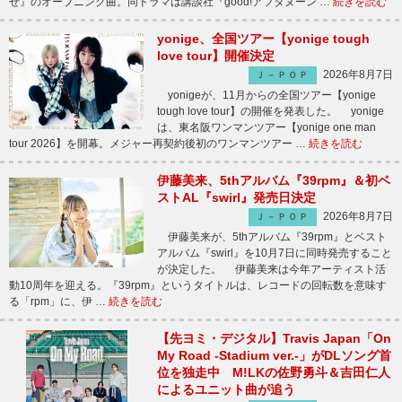
せ』のオープニング曲。同ドラマは講談社『good!アフタヌーン …
続きを読む
yonige、全国ツアー【yonige tough
love tour】開催決定
2026年8月7日
Ｊ－ＰＯＰ
yonigeが、11月からの全国ツアー【yonige
tough love tour】の開催を発表した。 yonige
は、東名阪ワンマンツアー【yonige one man
tour 2026】を開幕。メジャー再契約後初のワンマンツアー …
続きを読む
伊藤美来、5thアルバム『39rpm』＆初ベ
ストAL『swirl』発売日決定
2026年8月7日
Ｊ－ＰＯＰ
伊藤美来が、5thアルバム『39rpm』とベスト
アルバム『swirl』を10月7日に同時発売すること
が決定した。 伊藤美来は今年アーティスト活
動10周年を迎える。『39rpm』というタイトルは、レコードの回転数を意味す
る「rpm」に、伊 …
続きを読む
【先ヨミ・デジタル】Travis Japan「On
My Road -Stadium ver.-」がDLソング首
位を独走中 M!LKの佐野勇斗＆吉田仁人
によるユニット曲が追う