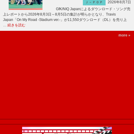
2026年8月7日
Ｊ－ＰＯＰ
GfK/NIQ Japanによるダウンロード・ソング売
上レポートから2026年8月3日～8月5日の集計が明らかとなり、Travis
Japan「On My Road -Stadium ver.-」が11,550ダウンロード（DL）を売り上
…
続きを読む
more »