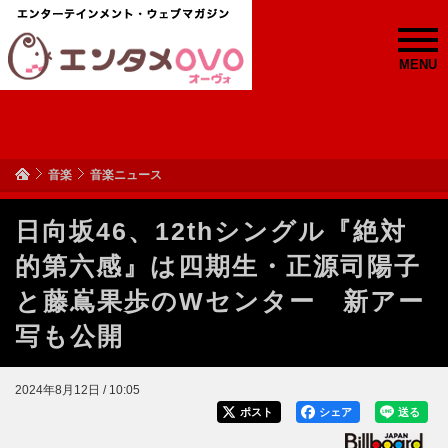
MENU
音楽
音楽ニュース
日向坂46、12thシングル『絶対
的第六感』は四期生・正源司陽子
と藤嶌果歩のWセンター 新アー
写も公開
2024年8月12日 / 10:05
ポスト
シェア
送る