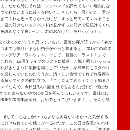
のよ。だから時にそれはロックバンドを諦めてもいい理由にな
気づかれないように後ろを向いた。そしたら、君がいた。君が
てきてくれと思ってなかったけど、ずっと見ていてくれること
た。君の好きなロックバンドは君がずっと好きで居続けてくれ
ドを諦めなくて良かった。君のおかげだ。ありがとう！」
曲が来るのだろうと思っていると、斎藤の弾き語りから「春が
つまでも鳴り止まない拍手がやっと収まると、2015年の武道
シャンデリア・ワルツ」へ。そして、斎藤の「ラスト！」で
これも、15周年ライブのラストに披露した際と同じセッショ
ぞれ好きなように楽器を鳴らしていたが、結成当初もスタジオ
楽を楽しんでいたのだろうか。清々しい表情でそれぞれ客席を
、斎藤がマイクの前に立つ。「こう見えてめちゃくちゃ励まさ
ンドなんで、今日は3人の記念日でもあるんだけど、僕はね、
を好きで好きでたまらないやつに今日を喜んでほしいんです。最後にひ
 GARDEN20周年記念日、おめでとうございます！」。そんな熱
。
。そして、心なしかいつもよりも客電が明るかった気がする。
全に分けられている感じがするのだが、この日は客電がいつも
ほとんどないように感じた。これはもしかすると、「20周年