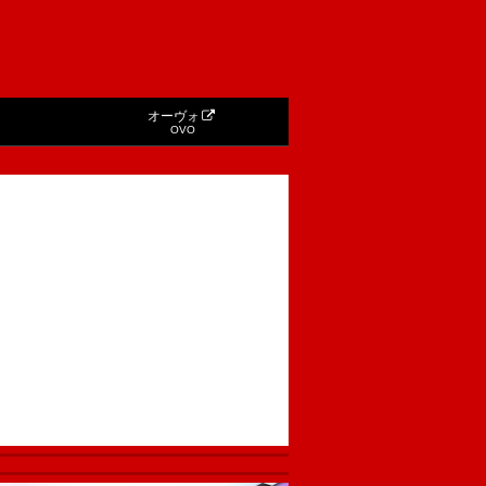
オーヴォ
OVO