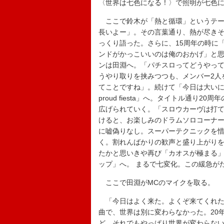
〈世界は七色になる！〉で照明が七色
ここで鈴木が「熱と循環」というテー
長いよー」。その言葉通り、熱が尽き
っくり語った。さらに、15周年の時に
ンドがかっこいいのは俺のおかげ」と思
ンは田淵へ。「パチスロってどうやっ
うやり取りを挟みつつも、メンバー2人
てことですね」。続けて「今日は大いに祝
proud fiesta」へ。タイトル通
広げられていく。「スロウカーヴは打てない（th
けると、お楽しみのドラムソロコーナ
に嘘偽りなし。スーパーテクニックを
く。割れんばかりの歓声と盛り上がり
たかと思いきや再び「カオスが極まる
ップ」へ。 まるで七変化。この緩急が
ここで田淵がMCのマイクを取る。
「今日はよく来た。よくぞ来てくれた
曲で、世界は別に変わらなかった。20
ど、それでもやっぱり世界が変わらな