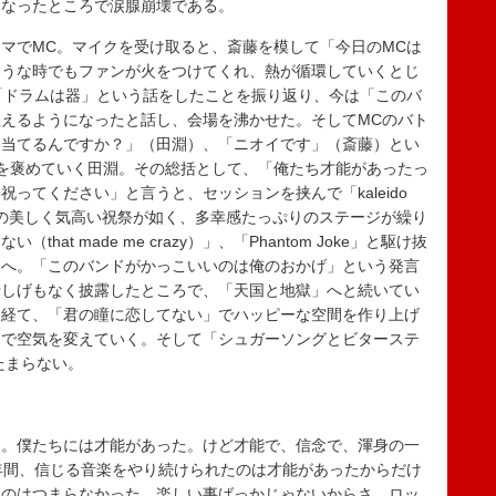
になったところで涙腺崩壊である。
マでMC。マイクを受け取ると、斎藤を模して「今日のMCは
そうな時でもファンが火をつけてくれ、熱が循環していくとじ
「ドラムは器」という話をしたことを振り返り、今は「このバ
えるようになったと話し、会場を沸かせた。そしてMCのバト
て当てるんですか？」（田淵）、「ニオイです」（斎藤）とい
を褒めていく田淵。その総括として、「俺たち才能があったっ
ってください」と言うと、セッションを挟んで「kaleido
り20周年の美しく気高い祝祭が如く、多幸感たっぷりのステージが繰り
at made me crazy）」、「Phantom Joke」と駆け抜
ーへ。「このバンドがかっこいいのは俺のおかげ」という発言
惜しげもなく披露したところで、「天国と地獄」へと続いてい
を経て、「君の瞳に恋してない」でハッピーな空間を作り上げ
」で空気を変えていく。そして「シュガーソングとビターステ
たまらない。
。僕たちには才能があった。けど才能で、信念で、渾身の一
年間、信じる音楽をやり続けられたのは才能があったからだけ
いのはつまらなかった。楽しい事ばっかじゃないからさ。ロッ