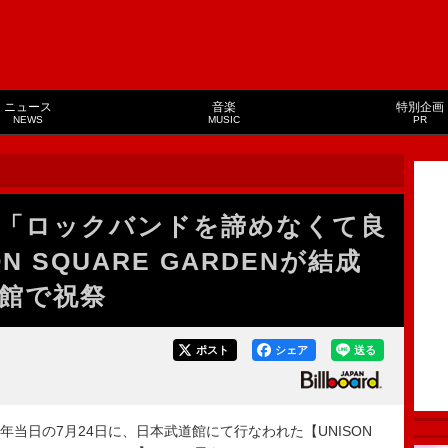
ニュース
音楽
特別企画
NEWS
MUSIC
PR
「ロックバンドを諦めなくて良
N SQUARE GARDENが結成
道館で祝祭
ポスト
シェア
送る
20周年当日の7月24日に、日本武道館にて行なわれた【UNISON