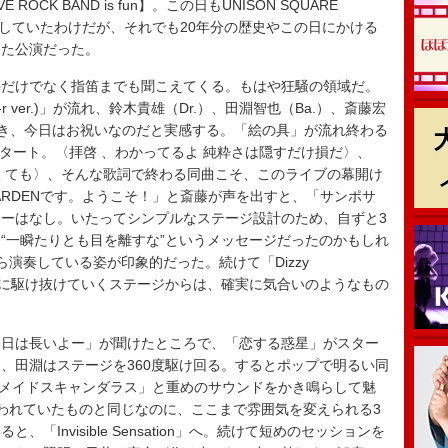
 LIVE ROCK BAND is fun】。この日もUNISON SQUARE
をしていたわけだが、それでも20年分の歴史やこの日にかける
きた公演だった。
だけでなく指笛までも聞こえてくる。もはや狂騒の領域だ。
 ver.)」が流れ、鈴木貴雄（Dr.）、田淵智也（Ba.）、斎藤宏
れは続き、今日はお祝いなのだと実感する。「絵の具」が流れ終わる
ライブがスタート。〈拝啓 、わかってるよ 純粋さは隠すだけ損だ〉、
くても〉、そんな歌詞で終わる同曲こそ、このライブの幕開け
E GARDENです。ようこそ！」と斎藤が声を出すと、「サンポサ
ーはなし。いたってシンプルなステージ設計のため、自ずと3
“一瞬たりとも目を離すな”というメッセージだったのかもしれ
演奏している姿が印象的だった。続けて「Dizzy
baby」と一気に駆け抜けていくステージからは、確実に気合いのようなもの
日は長いよー」が聞けたところで、「恋する惑星」がスター
、田淵はステージを360度駆け回る。するとポップで明るい同
、「マーメイドスキャンダラス」と重めのサウンドをかき鳴らして魅
われていたものと同じなのに、ここまで雰囲気を変えられる3
Invisible Sensation」へ。続けて短めのセッションを