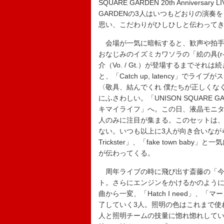
SQUARE GARDEN 20th Anniversary
GARDENの3人はいつもどおりの演奏
思い、こだわりがひしひしと伝わって
会場が一気に暗転すると、歓声や拍手
おなじみのイズミカワソラの「絵の具(r-r
介（Vo. / Gt.）が登場するまでそ
と、「Catch up, latency」で
〈敬具、結んでくれ 僕たちが正しくな
にふさわしい。「UNISON SQUAR
キマイライフ」へ。この日、液晶モニタ
人のみに注目が集まる。このセットは、
ない。いつも以上に3人が向き合いながら
Trickster」、「fake town 
が伝わってくる。
周年ライブの時に飛び出す斎藤の「今
ト。さらにエンジンをかけるかのように
曲から一変、「Hatch I need」
了していく3人。照明の色はこれまで使
人と照明チームの技量に惚れ惚れしていると、「