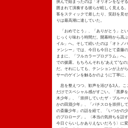
挟んで始まったのは「オリオンをなぞ
囲まれて演奏する彼らが眩しく見える
客をスティックで差したり、笑顔を見
りは最高潮に達していた。
「おめでとう」、「ありがとう」とい
じっくり味わう時間だ。開幕時から高
イル」へ。そして続いたのは「オトノ
ァンシー」では、今日も今日とて斎藤の
ままに、「フルカラープログラム」へ
での披露。もちろんそれも“あえて”な
だ。それにしても、テンションが上が
サーのゲインを触るかのように丁寧に
息を整えつつ、歓声を浴びる3人。ここ
だけでスペシャル感がすごい。「黒夢
木少年」、「崇拝していたザ・ブルー
かの田淵少年」、「パチスロを崇拝し
の斎藤少年」の話を経て、「いつかの少
のプロローグ」。〈本当の気持ちを話す
今日ぐらいしかありえないだろう〉に