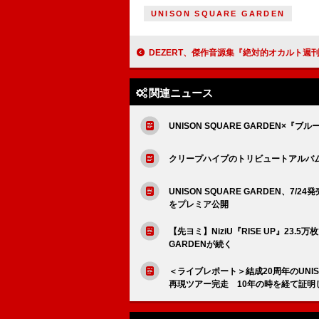
UNISON SQUARE GARDEN
DEZERT、傑作音源集『絶対的オカルト週刊誌』のジャケットと収
関連ニュース
UNISON SQUARE GARDEN
クリープハイプのトリビュートアルバム、9
UNISON SQUARE GARDEN、7/
をプレミア公開
【先ヨミ】NiziU『RISE UP』23.5万
GARDENが続く
＜ライブレポート＞結成20周年のUNISON 
再現ツアー完走 10年の時を経て証明