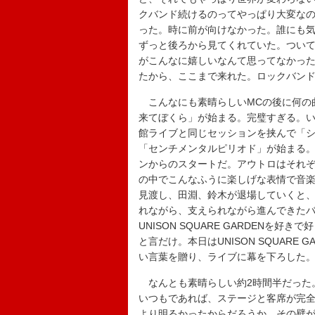
クバンド続けるのってやっぱり大変な
った。時に前が向けなかった。誰にも
ずっと後ろから見てくれていた。つい
がこんなに嬉しいなんて思ってなかっ
たから、ここまで来れた。ロックバン
こんなにも素晴らしいMCの後に何の
来てぼくら」が始まる。完璧すぎる。い
館ライブと同じセッションを挟んで「
「センチメンタルピリオド」が始まる。
ンからのスタートだ。アウトロはそれ
の中でこんなふうに楽しげな表情で音
見渡し、田淵、鈴木が退場していくと
れながら、支えられながら進んできたバ
UNISON SQUARE GARDEN
と言だけ。本日はUNISON SQUARE
い言葉を贈り、ライブに幕を下ろした
なんとも素晴らしい約2時間半だった
いつもであれば、ステージと客席が完
より明るかったからだろうか。その壁が