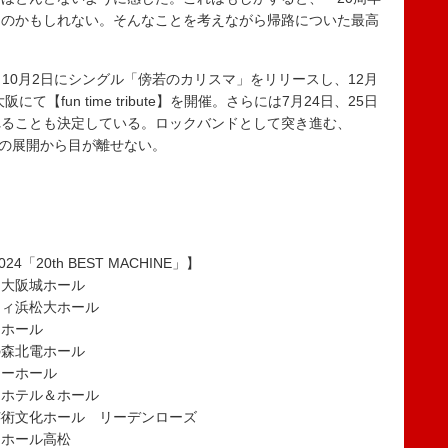
たのかもしれない。そんなことを考えながら帰路についた最高
N は、10月2日にシングル「傍若のカリスマ」をリリースし、12月
【fun time tribute】を開催。さらには7月24日、25日
れることも決定している。ロックバンドとして突き進む、
れからの展開から目が離せない。
024「20th BEST MACHINE」】
・大阪城ホール
ティ浜松大ホール
トホール
の森北電ホール
リーホール
スホテル＆ホール
ま芸術文化ホール リーデンローズ
トホール高松