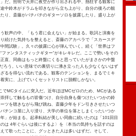
る」だ。照明で天井に夜空が作り出される中、熱狂する観客に
。途中鈴木がドラムを叩きながら立ち上がり、自分の後ろの観
せたり、斎藤がバチバチのギターソロを披露したり。盛り上が
う歓声の中、「もう君に会えない」が始まる。歌詞と演奏を
ぶり続けた気持ちを整えると、斎藤のアカペラで「スカースデ
バ中間試験」。久々の披露に心が弾んでいく。続く「世界はフ
“ファンタスティックギター”がキレキレだ。ここで勢いをその
。正直、同曲はもっと終盤にくると思っていたがまさかの中盤
のだろう。いい意味での裏切りに沸き立った人も少なくないはず
らざるを得ない流れである。観客のテンションを、まるでミキ
、着実に、上げていくセットリストに脱帽しかない。
でMCタイムに突入だ。近年ほぼMCゼロのため、MCがある
を崇拝して触るもの皆傷つけ、自分自身も傷つけたいつかの鈴
ハーツを聴きながら飛び跳ね、斎藤少年をドン引きさせたいつ
てパチンコ屋に入り浸り、大学の単位を落としまくったいつか
年」が始まる。起承転結が美しい同曲に続いたのは「101回目
のは 4年ぐらいは後にするよ〉を〈本当の気持ちを話すのは
変えて歌ったことに、グッときた人は多いはずだ。そして、