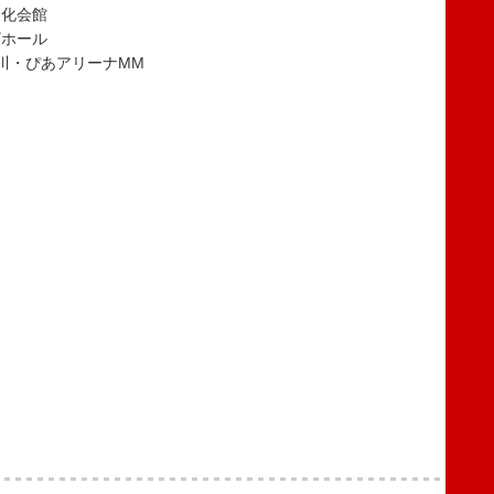
文化会館
ザホール
奈川・ぴあアリーナMM