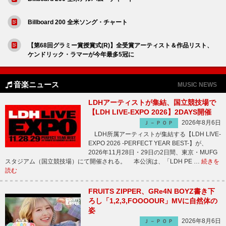
Billboard 200 全米ソング・チャート
【第68回グラミー賞授賞式(R)】全受賞アーティスト＆作品リスト、
ケンドリック・ラマーが今年最多5冠に
音楽ニュース
MUSIC NEWS
LDHアーティストが集結、国立競技場で
【LDH LIVE-EXPO 2026】2DAYS開催
2026年8月6日
Ｊ－ＰＯＰ
LDH所属アーティストが集結する【LDH LIVE-
EXPO 2026 -PERFECT YEAR BEST-】が、
2026年11月28日・29日の2日間、東京・MUFG
スタジアム（国立競技場）にて開催される。 本公演は、「LDH PE …
続きを
読む
FRUITS ZIPPER、GRe4N BOYZ書き下
ろし「1,2,3,FOOOOUR」MVに自然体の
姿
2026年8月6日
Ｊ－ＰＯＰ