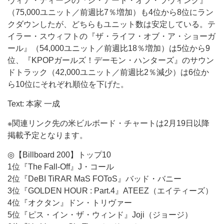
ヴィア・ディーンの『ジ・アート・オブ・ラヴィング』
（75,000ユニット／前週比7％増加）も4位から8位にラン
クダウンしたが、どちらもユニット数は安定している。テ
イラー・スウィフトの『ザ・ライフ・オブ・ア・ショーガ
ール』（54,000ユニット／前週比18％増加）は5位から9
位、『KPOPガールズ！デーモン・ハンターズ』のサウン
ドトラック（42,000ユニット／前週比2％減少）は6位か
ら10位にそれぞれ順位を下げた。
Text: 本家 一成
※関連リンク先の米ビルボード・チャートは2月19日以降
掲載予定となります。
◎【Billboard 200】トップ10
1位『The Fall-Off』J・コール
2位『DeBI TiRAR MaS FOToS』バッド・バニー
3位『GOLDEN HOUR : Part.4』ATEEZ（エイティーズ）
4位『オクタン』ドン・トリヴァー
5位『ピス・イン・ザ・ウィンド』Joji（ジョージ）