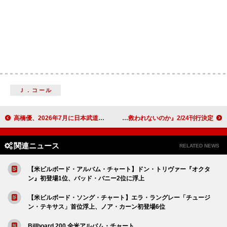
Ｊ．コール
高橋優、2026年7月に日本武道館公演が決定
オバマ元大統領が推薦、『なぜ男は救われないのか』2/24刊行決定
関連ニュース
RELATED NEWS
【米ビルボード・アルバム・チャート】ドン・トリヴァー『オクタ
ン』初登場1位、バッド・バニー2位に浮上
【米ビルボード・ソング・チャート】エラ・ラングレー「チュージ
ン・テキサス」首位浮上、ノア・カーン初登場6位
Billboard 200 全米アルバム・チャート