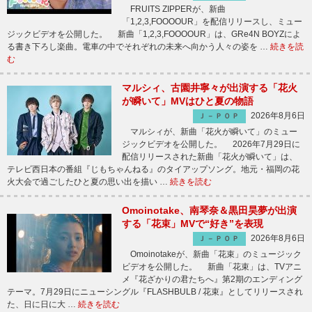
FRUITS ZIPPERが、新曲
「1,2,3,FOOOOUR」を配信リリースし、ミュー
ジックビデオを公開した。 新曲「1,2,3,FOOOOUR」は、GRe4N BOYZによ
る書き下ろし楽曲。電車の中でそれぞれの未来へ向かう人々の姿を …
続きを読
む
マルシィ、古園井寧々が出演する「花火
が瞬いて」MVはひと夏の物語
2026年8月6日
Ｊ－ＰＯＰ
マルシィが、新曲「花火が瞬いて」のミュー
ジックビデオを公開した。 2026年7月29日に
配信リリースされた新曲「花火が瞬いて」は、
テレビ西日本の番組『じもちゃんねる』のタイアップソング。地元・福岡の花
火大会で過ごしたひと夏の思い出を描い …
続きを読む
Omoinotake、南琴奈＆黒田昊夢が出演
する「花束」MVで“好き”を表現
2026年8月6日
Ｊ－ＰＯＰ
Omoinotakeが、新曲「花束」のミュージック
ビデオを公開した。 新曲「花束」は、TVアニ
メ『花ざかりの君たちへ』第2期のエンディング
テーマ。7月29日にニューシングル『FLASHBULB / 花束』としてリリースされ
た、日に日に大 …
続きを読む