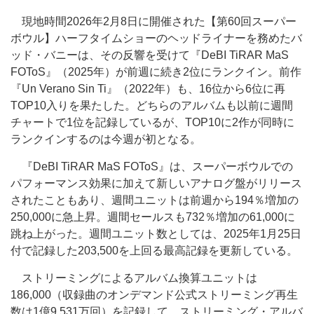
現地時間2026年2月8日に開催された【第60回スーパー
ボウル】ハーフタイムショーのヘッドライナーを務めたバ
ッド・バニーは、その反響を受けて『DeBI TiRAR MaS
FOToS』（2025年）が前週に続き2位にランクイン。前作
『Un Verano Sin Ti』（2022年）も、16位から6位に再
TOP10入りを果たした。どちらのアルバムも以前に週間
チャートで1位を記録しているが、TOP10に2作が同時に
ランクインするのは今週が初となる。
『DeBI TiRAR MaS FOToS』は、スーパーボウルでの
パフォーマンス効果に加えて新しいアナログ盤がリリース
されたこともあり、週間ユニットは前週から194％増加の
250,000に急上昇。週間セールスも732％増加の61,000に
跳ね上がった。週間ユニット数としては、2025年1月25日
付で記録した203,500を上回る最高記録を更新している。
ストリーミングによるアルバム換算ユニットは
186,000（収録曲のオンデマンド公式ストリーミング再生
数は1億9,531万回）を記録して、ストリーミング・アルバ