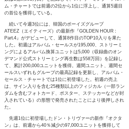
ム・チャートでは前週の2位から1位に浮上し、通算5週目
の首位を獲得している。
続いて今週3位には、韓国のボーイズグループ
ATEEZ（エイティーズ）の最新作『GOLDEN HOUR :
Part.4』がデビューして、通算8作目のTOP10入りを果た
した。初週はアルバム・セールスが195,000、ストリーミ
ングによるアルバム換算ユニットは5,000（収録曲のオン
デマンド公式ストリーミング再生数は558万回）を記録し
て、累計200,000ユニットを獲得。週間ユニット、週間セ
ールスいずれもグループの最高記録を更新し、アルバム・
セールス・チャートでは1位に初登場した。初週の売上
は、サイン入りを含む25種類以上のフィジカル（一部ラン
ダムを含むフォトカード、ポスター、ステッカーなどが封
入されている）の形態で発売されたことにより後押しされ
た。
先週1位に初登場したドン・トリヴァーの新作『オクタ
ン』は、前週から40％減少の97,000ユニットを獲得して