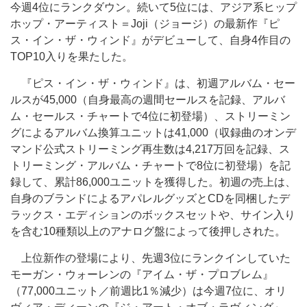
今週4位にランクダウン。続いて5位には、アジア系ヒップ
ホップ・アーティスト＝Joji（ジョージ）の最新作『ピ
ス・イン・ザ・ウィンド』がデビューして、自身4作目の
TOP10入りを果たした。
『ピス・イン・ザ・ウィンド』は、初週アルバム・セー
ルスが45,000（自身最高の週間セールスを記録、アルバ
ム・セールス・チャートで4位に初登場）、ストリーミン
グによるアルバム換算ユニットは41,000（収録曲のオンデ
マンド公式ストリーミング再生数は4,217万回を記録、ス
トリーミング・アルバム・チャートで8位に初登場）を記
録して、累計86,000ユニットを獲得した。初週の売上は、
自身のブランドによるアパレルグッズとCDを同梱したデ
ラックス・エディションのボックスセットや、サイン入り
を含む10種類以上のアナログ盤によって後押しされた。
上位新作の登場により、先週3位にランクインしていた
モーガン・ウォーレンの『アイム・ザ・プロブレム』
（77,000ユニット／前週比1％減少）は今週7位に、オリ