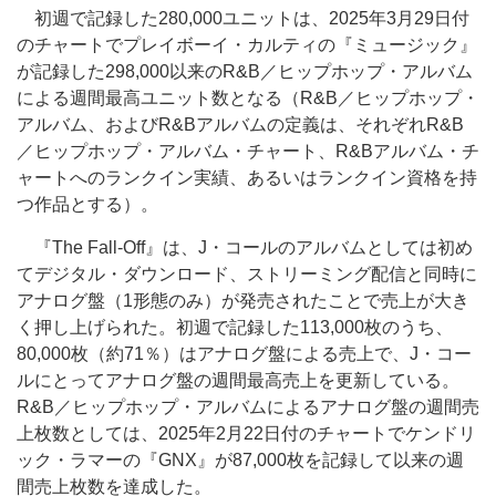
初週で記録した280,000ユニットは、2025年3月29日付
のチャートでプレイボーイ・カルティの『ミュージック』
が記録した298,000以来のR&B／ヒップホップ・アルバム
による週間最高ユニット数となる（R&B／ヒップホップ・
アルバム、およびR&Bアルバムの定義は、それぞれR&B
／ヒップホップ・アルバム・チャート、R&Bアルバム・チ
ャートへのランクイン実績、あるいはランクイン資格を持
つ作品とする）。
『The Fall-Off』は、J・コールのアルバムとしては初め
てデジタル・ダウンロード、ストリーミング配信と同時に
アナログ盤（1形態のみ）が発売されたことで売上が大き
く押し上げられた。初週で記録した113,000枚のうち、
80,000枚（約71％）はアナログ盤による売上で、J・コー
ルにとってアナログ盤の週間最高売上を更新している。
R&B／ヒップホップ・アルバムによるアナログ盤の週間売
上枚数としては、2025年2月22日付のチャートでケンドリ
ック・ラマーの『GNX』が87,000枚を記録して以来の週
間売上枚数を達成した。