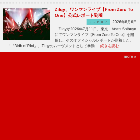
Zilqy、ワンマンライブ【From Zero To
One】公式レポート到着
2026年8月6日
Ｊ－ＰＯＰ
Zilqyが2026年7月11日、東京・Veats Shibuya
にてワンマンライブ【From Zero To One】を開
催し、そのオフィシャルレポートが到着した。
「『Birth of Riot』、Zilqyのムーヴメントとして暴動 …
続きを読む
more »