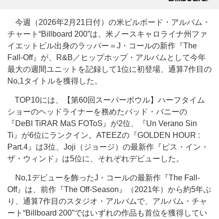
今週（2026年2月21日付）の米ビルボード・アルバム・
チャート“Billboard 200”は、米ノースキャロライナ州ファ
イエットビル出身のラッパー＝J・コールの新作『The
Fall-Off』が、R&B／ヒップホップ・アルバムとして今年
最大の週間ユニットを記録して1位に初登場、通算7作目の
No,1タイトルを獲得した。
TOP10には、【第60回スーパーボウル】ハーフタイム
ショーのヘッドライナーを務めたバッド・バニーの
『DeBI TiRAR MaS FOToS』が2位、『Un Verano Sin
Ti』が6位にランクイン。ATEEZの『GOLDEN HOUR :
Part.4』は3位、Joji（ジョージ）の最新作『ピス・イン・
ザ・ウィンド』は5位に、それぞれデビューした。
No,1デビューを飾ったJ・コールの最新作『The Fall-
Off』は、前作『The Off-Season』（2021年）から約5年ぶ
り、通算7作目のスタジオ・アルバムで、アルバム・チャ
ート“Billboard 200”ではいずれの作品も首位を獲得してい