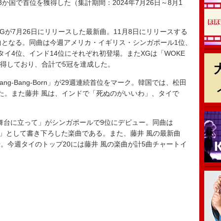
HT」が3か国で首位を獲得した（集計期間：2024年7月26日～8月1
」は、XGが7月26日にリリースした最新曲。11月8日にリリースする
信曲となる。同曲は今週アメリカ・イギリス・シンガポール1位、
イ4位、インド14位にそれぞれ初登場。またXGは「WOKE
獲得しており、合計で5冠を達成した。
g-Bang-Bang-Born」が29週連続首位をマーク。韓国では、松田
た。また藤井 風は、インドで「死ぬのがいいわ」、タイで
「舞台に立って」がシンガポールで9位にデビュー。同曲は
024」として書き下ろした楽曲である。また、藤井 風の最新曲
位に初登場。今週タイのトップ20には藤井 風の楽曲が計5曲チャートイ