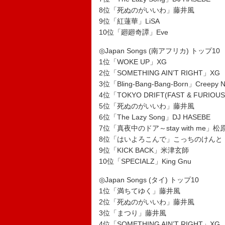
8位「死ぬのがいいわ」藤井風
9位「紅蓮華」LiSA
10位「廻廻奇譚」Eve
◎Japan Songs (南アフリカ) トップ10
1位「WOKE UP」XG
2位「SOMETHING AIN’T RIGHT」XG
3位「Bling-Bang-Bang-Born」Creepy N
4位「TOKYO DRIFT(FAST & FURIOUS
5位「死ぬのがいいわ」藤井風
6位「The Lazy Song」DJ HASEBE
7位「真夜中のドア～stay with me」
8位「はいよろこんで」こっちのけんと
9位「KICK BACK」米津玄師
10位「SPECIALZ」King Gnu
◎Japan Songs (タイ) トップ10
1位「満ちてゆく」藤井風
2位「死ぬのがいいわ」藤井風
3位「まつり」藤井風
4位「SOMETHING AIN’T RIGHT」XG