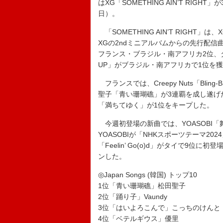
はXG「SOMETHING AIN’T RIG
日）。
「SOMETHING AIN’T RIGHT
XGの2ndミニアルバムからの先行配
フランス・ブラジル・南アフリカ2位、タ
UP」がブラジル・南アフリカで1位を
フランスでは、Creepy Nuts「Blin
聖子「青い珊瑚礁」が3連覇を成し遂げ
「満ちてゆく」が1位をキープした。
今週初登場の新曲では、YOASOBI
YOASOBIが「NHKスポーツテーマ2
「Feelin’ Go(o)d」がタイで9
ンした。
◎Japan Songs (韓国) トップ10
1位「青い珊瑚礁」松田聖子
2位「踊り子」Vaundy
3位「はいよろこんで」こっちのけんと
4位「ベテルギウス」優里