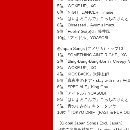
5位「WOKE UP」XG
6位「NIGHT DANCER」imase
7位「はいよろこんで」こっちのけんと
8位「Obsessed」Ayumu Imazu
9位「Feelin’ Go(o)d」藤井風
10位「アイドル」YOASOBI
◎Japan Songs (アメリカ) トップ10
1位「SOMETHING AIN’T RIGHT」XG
2位「Bling-Bang-Bang-Born」Creepy N
3位「WOKE UP」XG
4位「KICK BACK」米津玄師
5位「真夜中のドア～stay with me」
6位「SPECIALZ」King Gnu
7位「アイドル」YOASOBI
8位「はいよろこんで」こっちのけんと
9位「青のすみか」キタニタツヤ
10位「TOKYO DRIFT(FAST & FURIOU
〈Global Japan Songs Excl. Japan〉
日本の楽曲を対象に、Luminate Data