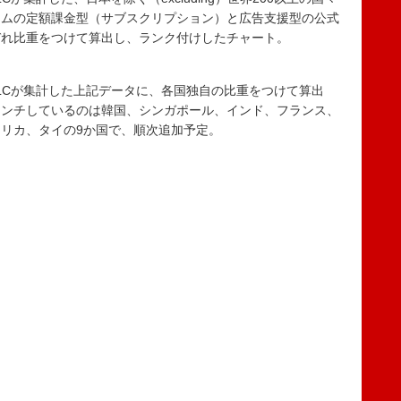
ームの定額課金型（サブスクリプション）と広告支援型の公式
ぞれ比重をつけて算出し、ランク付けしたチャート。
ta LLCが集計した上記データに、各国独自の比重をつけて算出
ーンチしているのは韓国、シンガポール、インド、フランス、
リカ、タイの9か国で、順次追加予定。