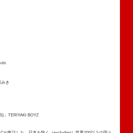
uts
松原みき
S)」TERIYAKI BOYZ
 LLCが集計した、日本を除く（excluding）世界200以上の国々