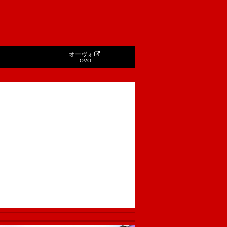
オーヴォ
OVO