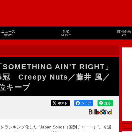
ニュース
音楽
特別企画
NEWS
MUSIC
PR
METHING AIN'T RIGHT」
冠 Creepy Nuts／藤井 風／
位キープ
ポスト
シェア
送る
ンキング化した “Japan Songs（国別チャート）”。今週