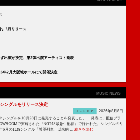
RELATED NEWS
ボ
音』3月リリース
ゆず出演が決定、第2弾出演アーティスト発表
26年2月大阪城ホールにて開催決定
MUSIC NEWS
2thシングルをリリース決定
2026年8月8日
Ｊ－ＰＯＰ
2thシングルを10月28日に発売することを発表した。 発表は、配信プラ
OWROOMで実施された『NGT48緊急生配信』で行われた。シングルのリ
5年6月の11thシングル「希望列車」以来約 …
続きを読む