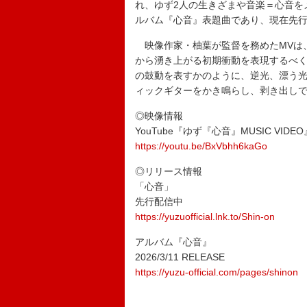
れ、ゆず2人の生きざまや音楽＝心音を
ルバム『心音』表題曲であり、現在先
映像作家・柚葉が監督を務めたMVは
から湧き上がる初期衝動を表現するべく
の鼓動を表すかのように、逆光、漂う
ィックギターをかき鳴らし、剥き出しで
◎映像情報
YouTube『ゆず『心音』MUSIC VIDEO
https://youtu.be/BxVbhh6kaGo
◎リリース情報
「心音」
先行配信中
https://yuzuofficial.lnk.to/Shin-on
アルバム『心音』
2026/3/11 RELEASE
https://yuzu-official.com/pages/shinon