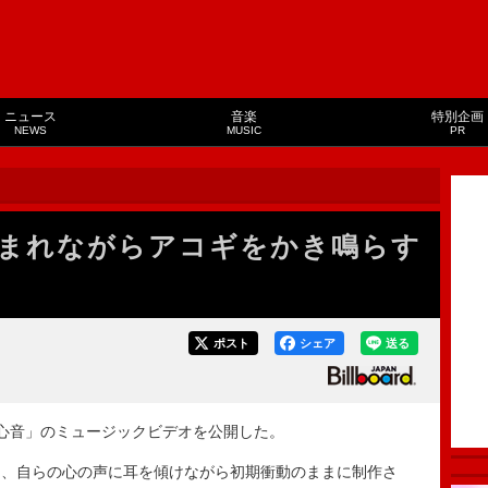
ニュース
音楽
特別企画
NEWS
MUSIC
PR
まれながらアコギをかき鳴らす
ポスト
シェア
送る
心音」のミュージックビデオを公開した。
、自らの心の声に耳を傾けながら初期衝動のままに制作さ