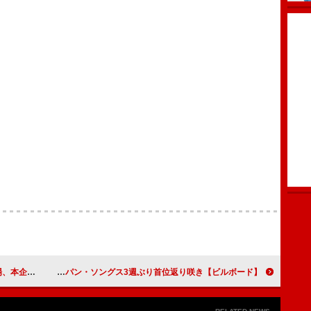
でパフォーマンス
【ビルボード】米津玄師「IRIS OUT」グローバル・ジャパン・ソングス3週ぶり首位返り咲き