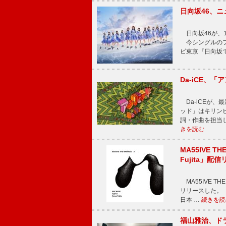
日向坂46、
日向坂46が、1
今シングルのフ
ビ東京『日向坂
Da-iCE、
Da-iCEが
ッド」はキリン
詞・作曲を担当
きを読む
MA55IVE TH
Fujita」配
MA55IVE THE 
リリースした。 本
日本 …
続きを読
福山雅治、ド