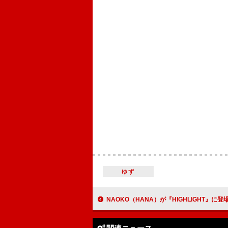
ゆず
NAOKO（HANA）が『HIGHLIGHT』に登場、本企画のために制作されたダンストラック