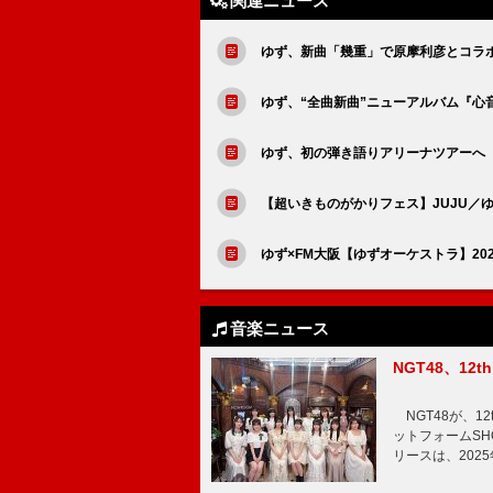
関連ニュース
ゆず、新曲「幾重」で原摩利彦とコラ
ゆず、“全曲新曲”ニューアルバム『心
ゆず、初の弾き語りアリーナツアーへ
【超いきものがかりフェス】JUJU／
ゆず×FM大阪【ゆずオーケストラ】20
音楽ニュース
NGT48、1
NGT48が、1
ットフォームSH
リースは、202