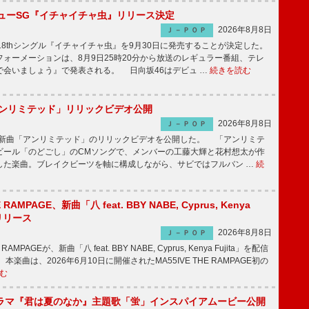
ニューSG『イチャイチャ虫』リリース決定
2026年8月8日
Ｊ－ＰＯＰ
8thシングル『イチャイチャ虫』を9月30日に発売することが決定した。
ォーメーションは、8月9日25時20分から放送のレギュラー番組、テレ
で会いましょう』で発表される。 日向坂46はデビュ …
続きを読む
「アンリミテッド」リリックビデオ公開
2026年8月8日
Ｊ－ＰＯＰ
、最新曲「アンリミテッド」のリリックビデオを公開した。 「アンリミテ
ビール「のどごし」のCMソングで、メンバーの工藤大輝と花村想太が作
した楽曲。ブレイクビーツを軸に構成しながら、サビではフルバン …
続
E RAMPAGE、新曲「八 feat. BBY NABE, Cyprus, Kenya
信リリース
2026年8月8日
Ｊ－ＰＯＰ
RAMPAGEが、新曲「八 feat. BBY NABE, Cyprus, Kenya Fujita」を配信
楽曲は、2026年6月10日に開催されたMA55IVE THE RAMPAGE初の
む
ラマ『君は夏のなか』主題歌「蛍」インスパイアムービー公開