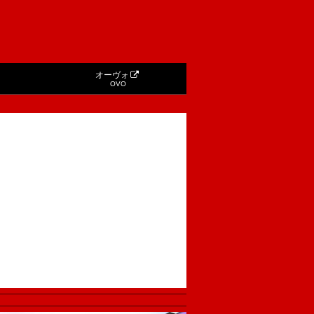
オーヴォ
OVO