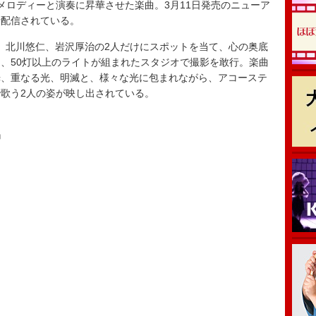
メロディーと演奏に昇華させた楽曲。3月11日発売のニューア
行配信されている。
、北川悠仁、岩沢厚治の2人だけにスポットを当て、心の奥底
、50灯以上のライトが組まれたスタジオで撮影を敢行。楽曲
光、重なる光、明滅と、様々な光に包まれながら、アコーステ
歌う2人の姿が映し出されている。
』