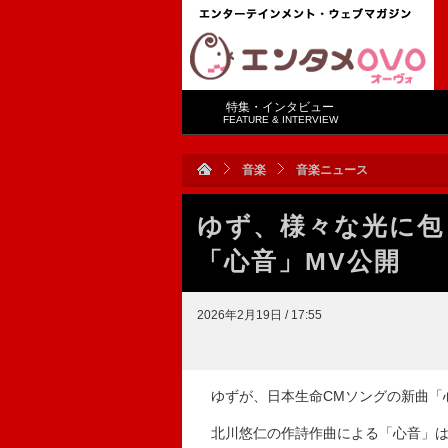
特集・インタビュー
FEATURE & INTERVIEW
音楽
音楽ニュース
ゆず、様々な光に包
「心音」MV公開
2026年2月19日 / 17:55
ゆずが、日本生命CMソングの新曲「
北川悠仁の作詩作曲による「心音」は