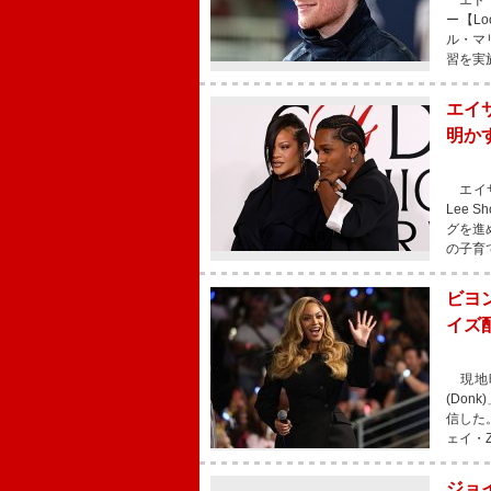
エド・
ー【L
ル・マ
習を実
エイ
明か
エイサ
Lee
グを進
の子育
ビヨン
イズ
現地時
(Don
信した
ェイ・
ジョ