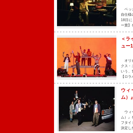
ベック
自仕様
18日
ー賞】
＜ライ
ュー
オリビ
クス・
いう、
【ロラ
ウィ
ム）
ウィー
ム）』
フタイ
決定し