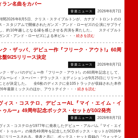
ィラン名曲をカバー
2026年8月7日
音楽ニュース
間2026年8月5日、クリス・ステイプルトンが、カナダ・トロントのロ
ス・スタジアムで開催されたガンズ・アンド・ローゼズの公演にサプライ
し、約10年越しとなる縁を感じさせる共演を果たした。 ステイプルト
ガンズ・アンド・ローゼズによる米ビル・・・
続きを読む
ンク・ザッパ、デビュー作『フリーク・アウト!』60周
盤9/25リリース決定
2026年8月7日
音楽ニュース
ク・ザッパのデビュー作『フリーク・アウト!』の60周年記念として、
＋ブルーレイ・スーパー・デラックス・エディションが9月25日にリリース
ことが決定した。 全6枚のディスクに全105トラックが収録された本作
026年最新ミックスのほか、アウトテイク・・・
続きを読む
ヴィス・コステロ、デビューAL『マイ・エイム・イ
トゥルー』49周年記念ボックス・セットが10/2発売
2026年8月7日
音楽ニュース
ィス・コステロが1977年に発表したデビュー・アルバム『マイ・エイ
ズ・トゥルー』の発売49周年を記念した5CDボックス・セットが2026年
2日にリリースされる。発表と共に、ボックス・セット収録の「ウォッチン