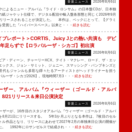
2026年8月6日
音楽ニュース
によるニュー・アルバム『ライド・ロンサム』の日本盤CDが、日本独
の紙ジャケット仕様で、デジタル配信や輸入盤各形態と同じく2026年9月
にリリースされることが決定した。 本作は、ベックにとって、【グラミ
を受賞した『ハイパースペース』以来と・・・
続きを読む
ブレポート＞CORTIS、Juicy Jとの熱い共演も デビ
1年足らずで【ロラパルーザ・シカゴ】初出演
2026年8月6日
音楽ニュース
ア・ディーン、チャーリーXCX、テイト・マクレー、ロード、ザ・エッ
エックス、ジョン・サミット、ジェニー、スマッシング・パンプキンズと
世代もジャンルも多彩な錚々たるアーティストがヘッドライナーを担う
パルーザ・シカゴ2026】。現地時間7月3・・・
続きを読む
ーザー、アルバム『ウィーザー（ゴールド・アルバ
』8/21リリース＆来日公演決定
2026年8月6日
音楽ニュース
ザーが、16作目のスタジオアルバム『ウィーザー（ゴールド・アルバ
を8月21日にリリースする。 5年3か月ぶりとなる本作は、7枚目のセル
トル作品となり、リリースにあわせて2027年2月の単独来日公演の開催が
た。 1992年にロサンゼルスで結成され・・・
続きを読む