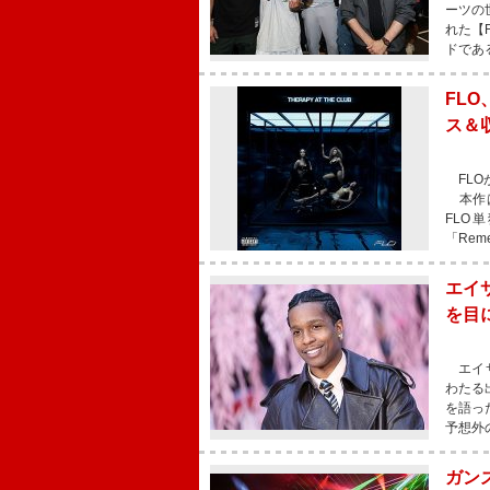
ーツの
れた【F
ドであ
FLO
ス＆
FLOが
本作は、
FLO
「Re
エイ
を目
エイサ
わたる
を語っ
予想外
ガン