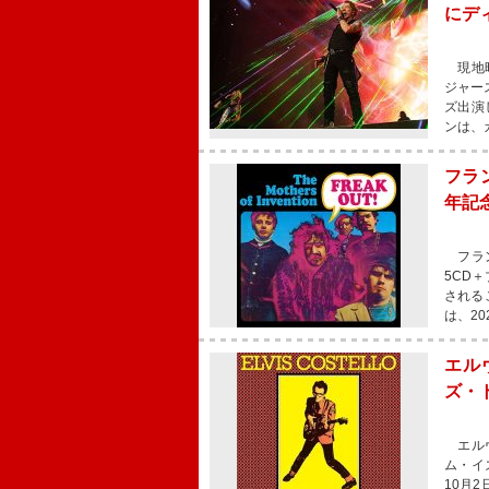
にデ
現地時
ジャー
ズ出演
ンは、
フラ
年記念
フラン
5CD
される
は、2
エル
ズ・
エルヴ
ム・イ
10月