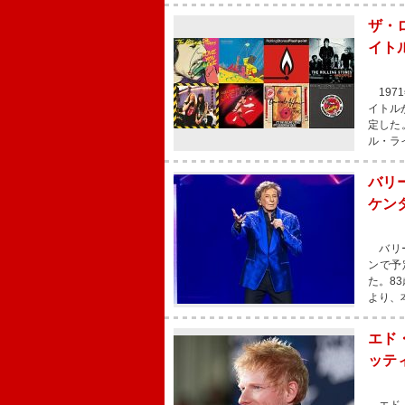
ザ・
イト
197
イトル
定した
ル・ラ
バリ
ケン
バリー
ンで予
た。8
より、
エド
ッテ