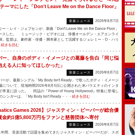
ーマにした「Don't Leave Me on the Dance Floor」
2026年8月7日
音楽ニュース
・レイ・ジェプセンが、新曲「Don't Leave Me on the Dance Floor」
ースした。 ミュージック・ビデオには、俳優オールデン・エアエンライ
演。監督は、劇作家・俳優・脚本家として活躍するジェレミー・O・ハリ
・
続きを読む
バー、自身のボディ・イメージとの葛藤を告白「同じ悩
抱える人に知ってほしかった」
2026年8月7日
音楽ニュース
が、最新シングル「My Body Isn't Ready」で歌ったボディ・イメージ
藤について、現地時間2026年8月5日に公開された米バラエティのインタ
率直に語った。 同誌の『Power of Young Hollywood』特集に登場し
のシンガーは、「My Body Isn't Ready・・・
続きを読む
natics Games 2026】ジャスティン・ビーバーが総合優
賞金約1億5,800万円をファンと慈善団体へ寄付
2026年8月7日
音楽ニュース
年間、音楽活動で話題を集めてきたジャスティン・ビーバーだが、スポ