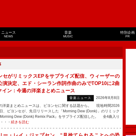
ニュース
音楽
特別企画
NEWS
MUSIC
PR
事
ンセがリミックスEPをサプライズ配信、ウィーザーの
公演決定、エド・シーラン作詞作曲のみでTOP10に2曲
クイン：今週の洋楽まとめニュース
2026年8月8日
音楽ニュース
洋楽まとめニュースは、ビヨンセに関する話題から。 現地時間2026
日、ビヨンセが、先日リリースした「Morning Dew (Donk)」のリミック
Morning Dew (Donk) Remix Pack』をサプライズ配信した。 全4曲入り
ー・・・
続きを読む
リー・レイ・ジェプセン、“見捨てられることへの恐