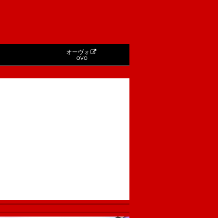
オーヴォ
OVO