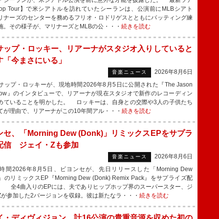
シーランが、米シアトル公演を前に意外な才能を披露した。 最新ツア
oop Tour】で米シアトルを訪れていたシーランは、公演前にMLBシアト
リナーズのセンターを務めるフリオ・ロドリゲスとともにバッティング練
施。その様子が、マリナーズとMLBの公・・・
続きを読む
サップ・ロッキー、リアーナがスタジオ入りしていると
す「今まさにいる」
2026年8月6日
音楽ニュース
ップ・ロッキーが、現地時間2026年8月5日に公開された『The Jason
 Show』のインタビューで、リアーナが現在スタジオで新作のレコーディン
めていることを明かした。 ロッキーは、自身との交際や3人の子供たち
てが理由で、リアーナがこの10年間アル・・・
続きを読む
セ、「Morning Dew (Donk)」リミックスEPをサプラ
配信 ジェイ・Zも参加
2026年8月6日
音楽ニュース
間2026年8月5日、ビヨンセが、先日リリースした「Morning Dew
k)」のリミックスEP『Morning Dew (Donk) Remix Pack』をサプライズ配
。 全4曲入りのEPには、夫でありヒップホップ界のスーパースター、ジ
Zが参加した2バージョンを収録。彼は新たなラ・・・
続きを読む
イ・ディヴィジョン、計16公演の貴重音源を収めた初の