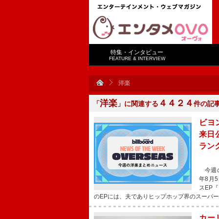
特集・インタビュー
FEATURE & INTERVIEW
洋楽
洋楽
４４２４
「
」に関連する
件の記
ビヨ
来日
ラン
今週の
年8月5
スEP『
のEPには、夫でありヒップホップ界のスーパ
カー