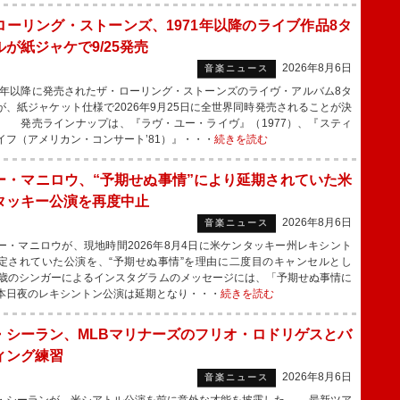
ローリング・ストーンズ、1971年以降のライブ作品8タ
ルが紙ジャケで9/25発売
2026年8月6日
音楽ニュース
1年以降に発売されたザ・ローリング・ストーンズのライヴ・アルバム8タ
が、紙ジャケット仕様で2026年9月25日に全世界同時発売されることが決
。 発売ラインナップは、『ラヴ・ユー・ライヴ』（1977）、『スティ
イフ（アメリカン・コンサート’81）』・・・
続きを読む
ー・マニロウ、“予期せぬ事情”により延期されていた米
タッキー公演を再度中止
2026年8月6日
音楽ニュース
・マニロウが、現地時間2026年8月4日に米ケンタッキー州レキシント
定されていた公演を、“予期せぬ事情”を理由に二度目のキャンセルとし
3歳のシンガーによるインスタグラムのメッセージには、「予期せぬ事情に
本日夜のレキシントン公演は延期となり・・・
続きを読む
・シーラン、MLBマリナーズのフリオ・ロドリゲスとバ
ィング練習
2026年8月6日
音楽ニュース