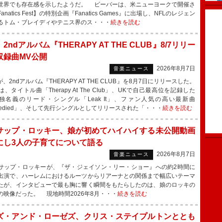
世界でも存在感を示したようだ。 ビーバーは、米ニューヨークで開催さ
anatics Fest】の特別企画『Fanatics Games』に出場し、NFLのレジェン
るトム・ブレイディやテニス界のス・・・
続きを読む
、2ndアルバム『THERAPY AT THE CLUB』8/7リリー
収録曲MV公開
2026年8月7日
音楽ニュース
、2ndアルバム『THERAPY AT THE CLUB』を8月7日にリリースした。
タイトル曲「Therapy At The Club」、UKで自己最高位を記録した
単独名義のリード・シングル「Leak It」、ファン人気の高い最新曲
medied」、そして先行シングルとしてリリースされた「・・・
続きを読む
サップ・ロッキー、娘が初めてハイハイする未公開動画
にし3人の子育てについて語る
2026年8月7日
音楽ニュース
ップ・ロッキーが、『ザ・ジェイソン・リー・ショー』への約2時間に
出演で、ハーレムにおけるルーツからリアーナとの関係まで幅広いテーマ
たが、インタビューで最も胸に響く瞬間をもたらしたのは、娘のロッキの
の映像だった。 現地時間2026年8月・・・
続きを読む
ズ・アンド・ローゼズ、クリス・ステイプルトンととも