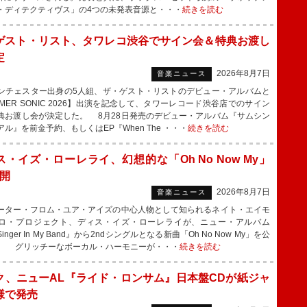
・ディテクティヴス」の4つの未発表音源と・・・
続きを読む
ゲスト・リスト、タワレコ渋谷でサイン会＆特典お渡し
定
2026年8月7日
音楽ニュース
チェスター出身の5人組、ザ・ゲスト・リストのデビュー・アルバムと
MMER SONIC 2026】出演を記念して、タワーレコード渋谷店でのサイン
典お渡し会が決定した。 8月28日発売のデビュー・アルバム『サムシン
ル』を前金予約、もしくはEP『When The ・・・
続きを読む
ス・イズ・ローレライ、幻想的な「Oh No Now My」
公開
2026年8月7日
音楽ニュース
ター・フロム・ユア・アイズの中心人物として知られるネイト・エイモ
ロ・プロジェクト、ディス・イズ・ローレライが、ニュー・アルバム
 Singer In My Band』から2ndシングルとなる新曲「Oh No Now My」を公
。 グリッチーなボーカル・ハーモニーが・・・
続きを読む
ク、ニューAL『ライド・ロンサム』日本盤CDが紙ジャ
様で発売