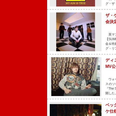
グ・ザ
ザ・
会決
英マン
【SU
会＆特
グ・リア
ディ
MV
ウォー
スのソ
『The
開した
ベッ
ケ仕