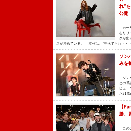
れ”をテ
公開
カーリー
をリリ
クが出
スが務めている。 本作は、“見捨てられ・・
ソン
みを
ソンバー
との葛
ビューで
た21歳
【Fa
勝、
この1