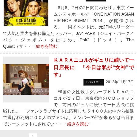
6月6、7日の2日間にわたり、東京ドー
ムシティホールで「ONE NATION ASIAN
HIP-HOP SUMMIT 2014」が開催され
る。 同イベントは、元2PMのリーダー
で人気と実力を兼ね備えたラッパー、JAY PARK（ジェイ・パーク／
パク・ジェボム）をはじめ、Dok2（ドッキ）、The
Quiett（ザ・・・
続きを読む
ＫＡＲＡニコルがギュリに続いて一
日店長に 「今日は私が“女神”で
す」
2012年11月17日
TOPICS
韓国の女性歌手グループＫＡＲＡのニ
コルが１７日、東京都内のＣＤショップ
で、前日のギュリに続いて一日店長に挑
戦した。 ファンクラブサイトに応募した５４００人の中から抽選
で選ばれた約２００人のファンは、メンバーの誰が来るかは当日ま
でシークレットにされてい・・・
続きを読む