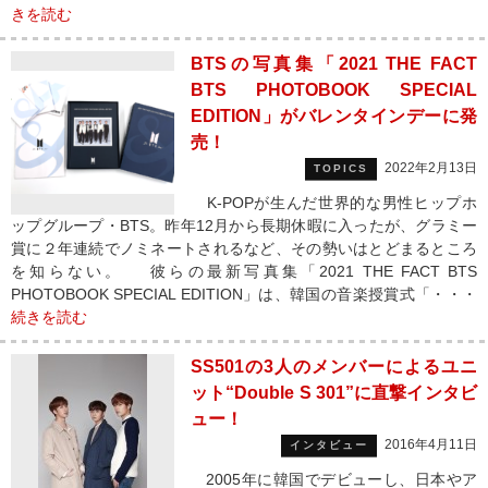
きを読む
BTSの写真集「2021 THE FACT
BTS PHOTOBOOK SPECIAL
EDITION」がバレンタインデーに発
売！
2022年2月13日
TOPICS
K-POPが生んだ世界的な男性ヒップホ
ップグループ・BTS。昨年12月から長期休暇に入ったが、グラミー
賞に２年連続でノミネートされるなど、その勢いはとどまるところ
を知らない。 彼らの最新写真集「2021 THE FACT BTS
PHOTOBOOK SPECIAL EDITION」は、韓国の音楽授賞式「・・・
続きを読む
SS501の3人のメンバーによるユニ
ット“Double S 301”に直撃インタビ
ュー！
2016年4月11日
インタビュー
2005年に韓国でデビューし、日本やア