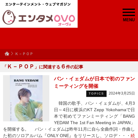
MENU
Ｋ－ＰＯＰ
Ｋ－ＰＯＰ
６
「
」に関連する
件の記事
バン・イェダムが日本で初のファン
ミーティングを開催
2024年3月25日
TOPICS
韓国の歌手、バン・イェダムが、4月3
日～4日に横浜のKT Zepp Yokohamaで日
本で初めてファンミーティング「BANG
YEDAM The 1st Fan Meeting in JAPAN」
を開催する。 バン・イェダムは昨年11月に自ら全曲作詞・作曲し
た初のソロアルバム『ONLY ONE』をリリースし、ソロデ・・・
続