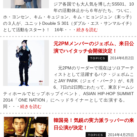
ジア各国でも大人気を博したSS501。10
年の活動休止から６年がたち、ついに、
ホ・ヨンセン、キム・キュジョン、キム・ヒョンジュン（末っ子）
の３人が、ユニットDouble S 301（ダブル・エス・サンマルイチ）
として活動をスタート！ 16年・・・
続きを読む
元2PMメンバーのジェボム、来日公
演でハイタッチ会開催決定！
2014年6月2日
TOPICS
元2PMのリーダーで現在はソロアーテ
ィストとして活躍するパク・ジェボムこ
とJAY PARK（ジェイ・パーク）が、6月
6、7日の2日間にわたって、東京ドームシ
ティホールでヒップホップイベント、ASIAN HIP-HOP SUMMIT
2014「ONE NATION」にヘッドライナーとして出演する。
同・・・
続きを読む
韓国発！気鋭の実力派ラッパーの来
日公演が決定！
2014年4月25日
TOPICS