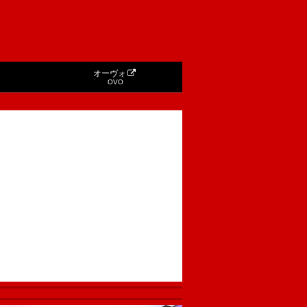
オーヴォ
OVO