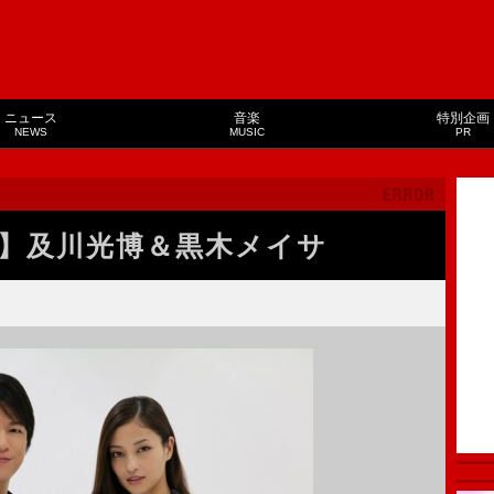
ニュース
音楽
特別企画
NEWS
MUSIC
PR
ー】及川光博＆黒木メイサ