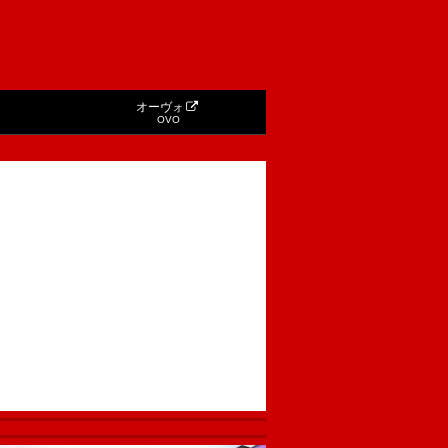
オーヴォ
OVO