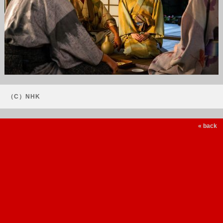
（C）NHK
« back