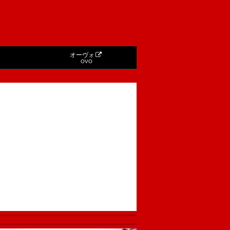
オーヴォ
OVO