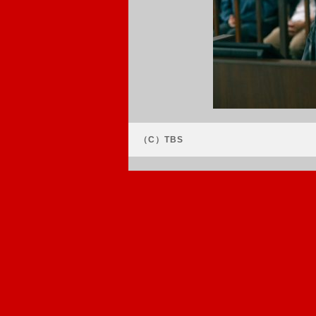
（C）TBS