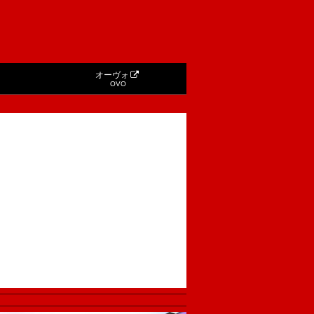
オーヴォ
OVO