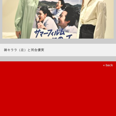
祷キララ（左）と河合優実
« back