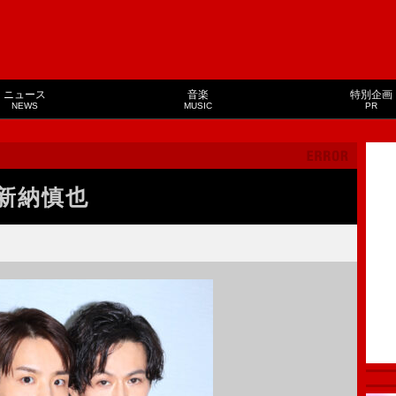
ニュース
音楽
特別企画
NEWS
MUSIC
PR
新納慎也