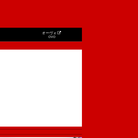
オーヴォ
OVO