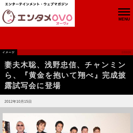
MENU
妻夫木聡、浅野忠信、チャンミン
ら、『黄金を抱いて翔べ』完成披
露試写会に登場
2012年10月15日