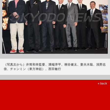
（写真左から）井筒和幸監督、溝端淳平、桐谷健太、妻夫木聡、浅野忠
信、チャンミン（東方神起）、西田敏行
« back