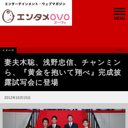
MENU
妻夫木聡、浅野忠信、チャンミン
ら、『黄金を抱いて翔べ』完成披
露試写会に登場
2012年10月15日