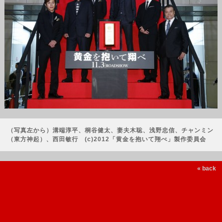
（写真左から）溝端淳平、桐谷健太、妻夫木聡、浅野忠信、チャンミン
（東方神起）、西田敏行 (c)2012「黄金を抱いて翔べ」製作委員会
« back