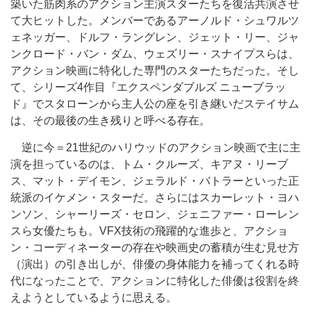
築いた筋肉系のアクション主演スターたちを復活共演させ
て大ヒットした。メンバーであるアーノルド・シュワルツ
ェネッガー、ドルフ・ラングレン、ジェット・リー、ジャ
ンクロード・バン・ダム、ウェズリー・スナイプスらは、
アクション映画に特化した専門のスターたちだった。そし
て、シリーズ4作目『エクスペンダブルズ ニューブラッ
ド』でスタローンから主人公の座を引き継いだステイサム
は、その最後の生き残りと呼べる存在。
逆に今＝21世紀のハリウッドのアクション映画で主に主
演を担っているのは、トム・クルーズ、キアヌ・リーブ
ス、マット・デイモン、ジェラルド・バトラーといった正
統派のイケメン・スターだ。さらにはスカーレット・ヨハ
ンソン、シャーリーズ・セロン、ジェニファー・ローレン
スら女優たちも。VFX技術の飛躍的な進歩と、アクショ
ン・コーディネーターの存在や映画史の蓄積が生む見せ方
（演出）の引き出しが、俳優の身体能力を補ってくれる時
代になったことで、アクションに特化した俳優は役割を終
えようとしているように思える。