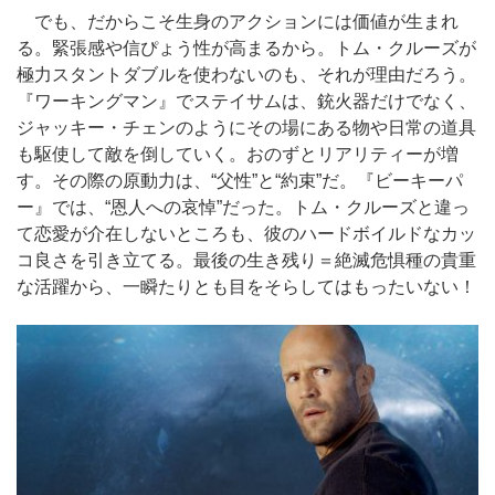
でも、だからこそ生身のアクションには価値が生まれ
る。緊張感や信ぴょう性が高まるから。トム・クルーズが
極力スタントダブルを使わないのも、それが理由だろう。
『ワーキングマン』でステイサムは、銃火器だけでなく、
ジャッキー・チェンのようにその場にある物や日常の道具
も駆使して敵を倒していく。おのずとリアリティーが増
す。その際の原動力は、“父性”と“約束”だ。『ビーキーパ
ー』では、“恩人への哀悼”だった。トム・クルーズと違っ
て恋愛が介在しないところも、彼のハードボイルドなカッ
コ良さを引き立てる。最後の生き残り＝絶滅危惧種の貴重
な活躍から、一瞬たりとも目をそらしてはもったいない！