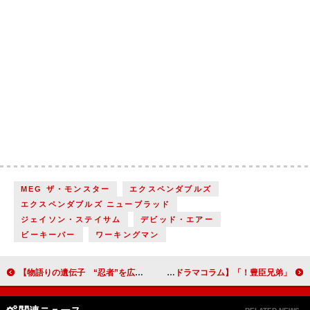
MEG ザ・モンスター
エクスペンダブルズ
エクスペンダブルズ ニューブラッド
ジェイソン・ステイサム
デビッド・エアー
ビーキーパー
ワーキングマン
【物語りの遺伝子 “忍者”を広めた講談・玉田家ストーリー】（９）浅間神社で語る「厄よけの桃」
「豊臣兄弟！」第1回「二匹の猿」豊臣秀長、秀吉、織田信長 新味を感じさせる主要人物の初登場【大河ドラマコラム】