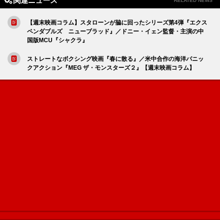
関連ニュース
RELATED NEWS
【週末映画コラム】スタローンが脇に回ったシリーズ第4弾『エクス
ペンダブルズ ニューブラッド』／ドニー・イェン監督・主演の中
国版MCU『シャクラ』
ストレートなボクシング映画『春に散る』／米中合作の海洋パニッ
クアクション『MEG ザ・モンスターズ２』【週末映画コラム】