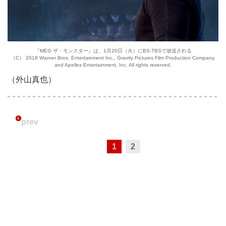
『MEG ザ・モンスター』は、1月20日（火）にBS-TBSで放送される
（C） 2018 Warner Bros. Entertainment Inc., Gravity Pictures Film Production Company,
and Apelles Entertainment, Inc. All rights reserved.
（外山真也）
prev
1
2