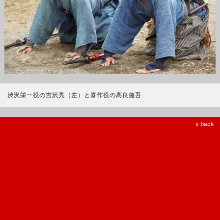
渋沢栄一役の吉沢亮（左）と喜作役の高良健吾
« back