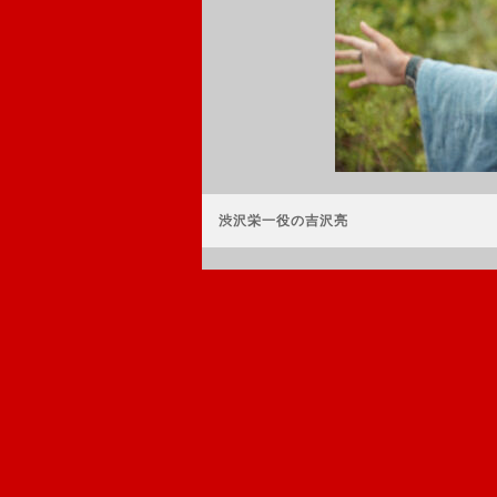
渋沢栄一役の吉沢亮