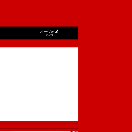
オーヴォ
OVO