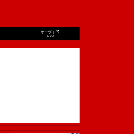
オーヴォ
OVO