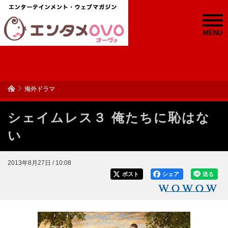
MENU
海外ドラマ
シェイムレス３ 俺たちに恥はな
い
2013年8月27日 / 10:08
ポスト
シェア
送る