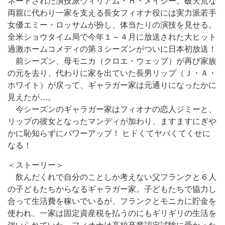
ネートされた演技派ウィリアム・Ｈ・メイシー。破天荒な
両親に代わり一家を支える長女フィオナ役には実力派若手
女優エミー・ロッサムが扮し、体当たりの演技を見せる。
全米ショウタイム局で今年１～４月に放送された大ヒット
過激ホームコメディの第３シーズンがついに日本初放送！
前シーズン、母モニカ（クロエ・ウェッブ）が再び家族
の元を去り、代わりに家を出ていた長男リップ（Ｊ・Ａ・
ホワイト）が戻って、ギャラガー家は元通りになったかに
見えたが…。
今シーズンのギャラガー家はフィオナの恋人ジミーと、
リップの彼女となったマンディが加わり、ますますにぎや
かに恥知らずにパワーアップ！ ヒドくてヤバくてくせに
なる！
＜ストーリー＞
飲んだくれで自分のことしか考えない父フランクと６人
の子どもたちからなるギャラガー家。子どもたちで協力し
合って生活費を稼いでいるが、フランクとモニカに貯金を
使われ、一家は固定資産税を払うのにもギリギリの生活を