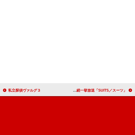
私立探偵ヴァルグ３
「SUITS／スーツ」年末年始5夜連続一挙放送