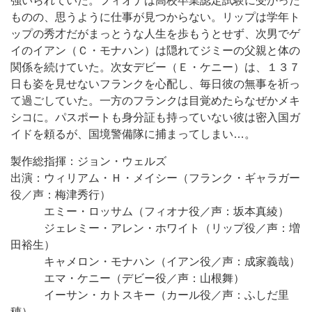
強いられていた。フィオナは高校卒業認定試験に受かった
ものの、思うように仕事が見つからない。リップは学年ト
ップの秀才だがまっとうな人生を歩もうとせず、次男でゲ
イのイアン（Ｃ・モナハン）は隠れてジミーの父親と体の
関係を続けていた。次女デビー（Ｅ・ケニー）は、１３７
日も姿を見せないフランクを心配し、毎日彼の無事を祈っ
て過ごしていた。一方のフランクは目覚めたらなぜかメキ
シコに。パスポートも身分証も持っていない彼は密入国ガ
イドを頼るが、国境警備隊に捕まってしまい…。
製作総指揮：ジョン・ウェルズ
出演：ウィリアム・Ｈ・メイシー（フランク・ギャラガー
役／声：梅津秀行）
エミー・ロッサム（フィオナ役／声：坂本真綾）
ジェレミー・アレン・ホワイト（リップ役／声：増
田裕生）
キャメロン・モナハン（イアン役／声：成家義哉）
エマ・ケニー（デビー役／声：山根舞）
イーサン・カトスキー（カール役／声：ふしだ里
穂）