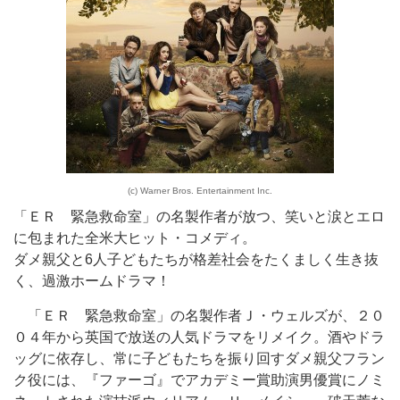
(c) Warner Bros. Entertainment Inc.
「ＥＲ 緊急救命室」の名製作者が放つ、笑いと涙とエロ
に包まれた全米大ヒット・コメディ。
ダメ親父と6人子どもたちが格差社会をたくましく生き抜
く、過激ホームドラマ！
「ＥＲ 緊急救命室」の名製作者Ｊ・ウェルズが、２０
０４年から英国で放送の人気ドラマをリメイク。酒やドラ
ッグに依存し、常に子どもたちを振り回すダメ親父フラン
ク役には、『ファーゴ』でアカデミー賞助演男優賞にノミ